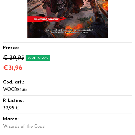
Dadi
Accessori
Giocattoli e Gadget
Prezzo:
Offerte del Dragone
€ 39,95
SCONTO 20%
€
31,96
Cod. art.:
WOCB2438
P. Listino:
39,95 €
Marca:
Wizards of the Coast