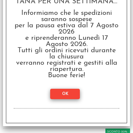
TANA PER UNA SETTIMANA...
D&D 5th Edition - Out
of the Abyss
Informiamo che le spedizioni
€ 49,95
saranno sospese
per la pausa estiva dal 7 Agosto
€
39,96
2026
e riprenderanno Lunedì 17
SCONTO 20%
Agosto 2026.
Tutti gli ordini ricevuti durante
la chiusura
verranno registrati e gestiti alla
riapertura.
Buone ferie!
D&D 5th Edition -
Player's Handbook
€ 44,95
€
35,96
SCONTO 20%