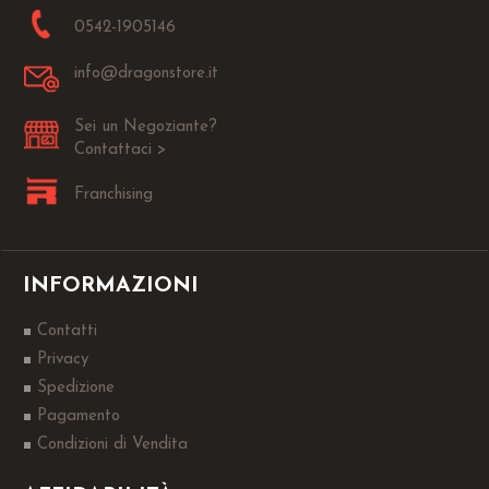
0542-1905146
info@dragonstore.it
Sei un Negoziante?
Contattaci >
Franchising
INFORMAZIONI
Contatti
Privacy
Spedizione
Pagamento
Condizioni di Vendita