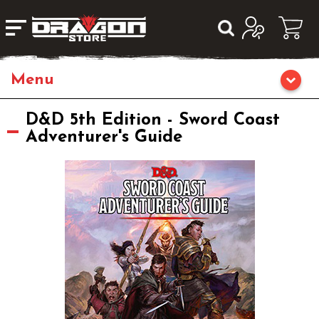
Home
D&D 5th Edition - Sword Coast
Adventurer's Guide
Giochi da Tavolo
Librigame
Fumetti & Romanzi
Giochi di Carte Collezionabili
Miniature