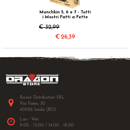
Munchkin 5, 6 e 7 - Tutti
i Mostri Fatti a Fette
€ 32,99
€
26,39
Raven Distribution SRL
Via Fanin, 30
40026 Imola (BO)
Lun - Ven:
9.00 - 13.00 / 14.00 - 18.00