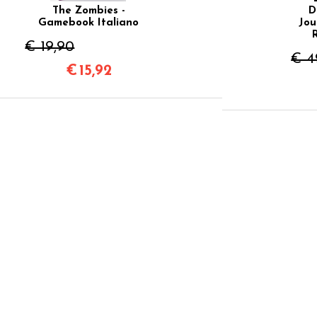
The Zombies -
D
Gamebook Italiano
Jou
€ 19,90
€ 4
€
15,92