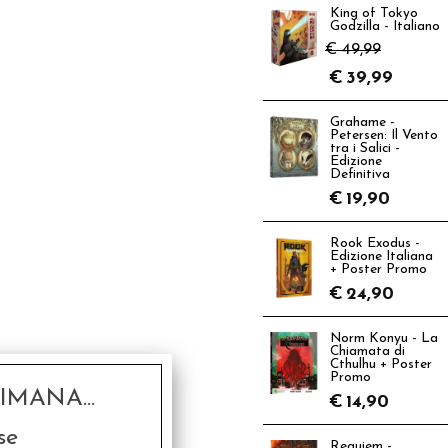
King of Tokyo
Godzilla - Italiano
€ 49,99
€
39,99
Grahame -
Petersen: Il Vento
tra i Salici -
Edizione
Definitiva
€
19,90
Rook Exodus -
Edizione Italiana
+ Poster Promo
€
24,90
Norm Konyu - La
Chiamata di
Cthulhu + Poster
Promo
MANA...
€
14,90
se
Requiem -