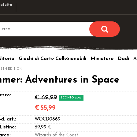
atuita
Sono già r
Per completare l'ordi
itoria
Giochi di Carte Collezionabili
Miniature
Dadi
A
utente e la passwor
pulsante 
 5TH EDITION
Nome u
mmer: Adventures in Space
Passw
ezzo:
€ 69,99
SCONTO 20%
€
55,99
d. art.:
WOCD0869
Hai perso l
 Listino:
69,99 €
arca:
Wizards of the Coast