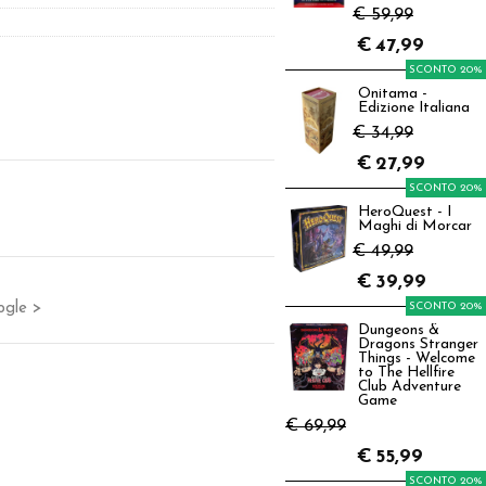
€ 59,99
€
47,99
SCONTO 20%
Onitama -
Edizione Italiana
€ 34,99
€
27,99
SCONTO 20%
HeroQuest - I
Maghi di Morcar
€ 49,99
€
39,99
ogle >
SCONTO 20%
Dungeons &
Dragons Stranger
Things - Welcome
to The Hellfire
Club Adventure
Game
€ 69,99
€
55,99
SCONTO 20%