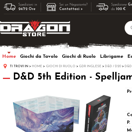
Spedizioni in
Sei un Negoziante?
Spedizione
Gr
24/72 Ore
Contattaci >
da
100 €
Home
Giochi da Tavolo
Giochi di Ruolo
Librigame
Ed
TI TROVI IN
HOME
GIOCHI DI RUOLO
GDR INGLESE
D&D / D20
D&D
D&D 5th Edition - Spellja
Pr
Co
P.
M