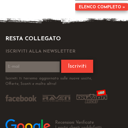
ELENCO COMPLETO »
RESTA COLLEGATO
ISCRIVITI ALLA NEWSLETTER
Iscriviti
Iscriviti ti terremo aggiornato sulle nuove uscite,
Offerte, Sconti e molto altro!
Recensioni Verificate
I nostri clienti soddisfatti