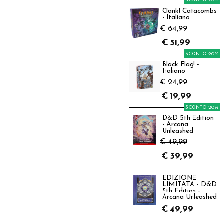
SCONTO 20%
Clank! Catacombs
- Italiano
€ 64,99
€
51,99
SCONTO 20%
Black Flag! -
Italiano
€ 24,99
€
19,99
SCONTO 20%
D&D 5th Edition
- Arcana
Unleashed
€ 49,99
€
39,99
EDIZIONE
LIMITATA - D&D
5th Edition -
Arcana Unleashed
€
49,99