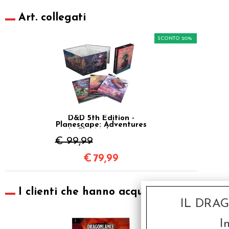
Art. collegati
SCONTO 20%
D&D 5th Edition -
Planescape: Adventures
In The Multiverse
€ 99,99
€
79,99
I clienti che hanno acquistato questo pr
IL DRA
SCONTO 20%
I