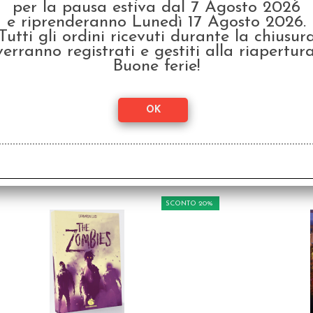
per la pausa estiva dal 7 Agosto 2026
e riprenderanno Lunedì 17 Agosto 2026.
Tutti gli ordini ricevuti durante la chiusur
verranno registrati e gestiti alla riapertura
Buone ferie!
Storie Nere 5 - 50
Lupo
Misteri da Risolvere
Sig
€
12,99
SCONTO 20%