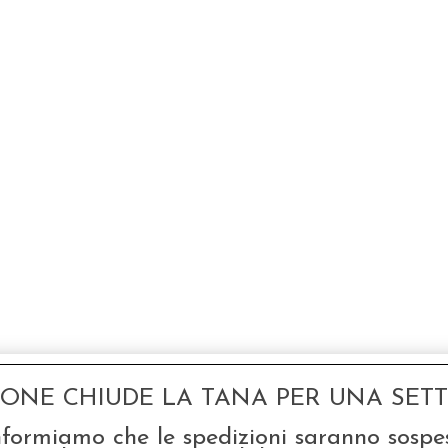
odotto, hanno scelto anche questi articoli
GONE CHIUDE LA TANA PER UNA SETTI
nformiamo che le spedizioni saranno sospe