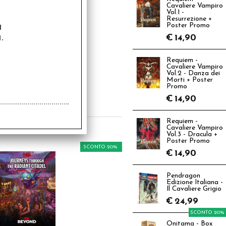
Cavaliere Vampiro
Vol.1 -
Resurrezione +
a
Poster Promo
.
€
14,90
Requiem -
Cavaliere Vampiro
 Solitario Vol.1 - I
Vol.2 - Danza dei
nori delle Tenebre
Morti + Poster
Promo
€
19,90
€
14,90
Requiem -
Cavaliere Vampiro
Vol.3 - Dracula +
Poster Promo
SCONTO 20%
€
14,90
Pendragon
Edizione Italiana -
Il Cavaliere Grigio
€
24,99
SCONTO 20%
Onitama - Box