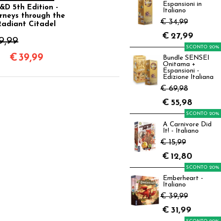
Espansioni in
&D 5th Edition -
Italiano
rneys through the
€ 34,99
Radiant Citadel
€
27,99
9,99
SCONTO 20%
€
39,99
Bundle SENSEI
Onitama +
Espansioni -
Edizione Italiana
€ 69,98
€
55,98
SCONTO 20%
A Carnivore Did
It! - Italiano
€ 15,99
€
12,80
SCONTO 20%
Emberheart -
Italiano
€ 39,99
€
31,99