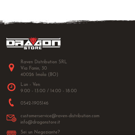
Raven Distribution SRL
Via Fanin, 30
40026 Imola (BO)
Lun - Ven:
9.00 - 13.00 / 14.00 - 18.00
0542-1905146
customerservice@raven-distribution.com
info@dragonstore.it
Sei un Negoziante?