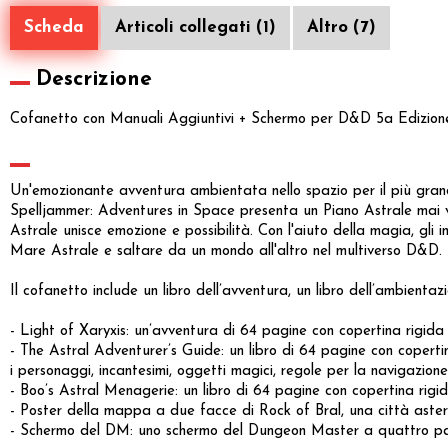
Scheda
Articoli collegati (1)
Altro (7)
Descrizione
Cofanetto con Manuali Aggiuntivi + Schermo per D&D 5a Edizione
Un'emozionante avventura ambientata nello spazio per il più gran
Spelljammer: Adventures in Space presenta un Piano Astrale mai v
Astrale unisce emozione e possibilità. Con l'aiuto della magia, gli
Mare Astrale e saltare da un mondo all'altro nel multiverso D&D.
Il cofanetto include un libro dell’avventura, un libro dell’ambient
- Light of Xaryxis: un’avventura di 64 pagine con copertina rigida
- The Astral Adventurer’s Guide: un libro di 64 pagine con copertin
i personaggi, incantesimi, oggetti magici, regole per la navigazione
- Boo’s Astral Menagerie: un libro di 64 pagine con copertina rigid
- Poster della mappa a due facce di Rock of Bral, una città aste
- Schermo del DM: uno schermo del Dungeon Master a quattro pann