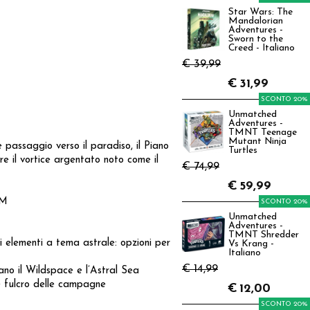
Star Wars: The
Mandalorian
Adventures -
Sworn to the
Creed - Italiano
€ 39,99
€
31,99
SCONTO 20%
Unmatched
Adventures -
TMNT Teenage
Mutant Ninja
passaggio verso il paradiso, il Piano
Turtles
re il vortice argentato noto come il
€ 74,99
€
59,99
DM
SCONTO 20%
Unmatched
Adventures -
TMNT Shredder
i elementi a tema astrale: opzioni per
Vs Krang -
Italiano
€ 14,99
tano il Wildspace e l’Astral Sea
e fulcro delle campagne
€
12,00
SCONTO 20%