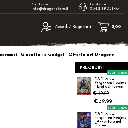
Assistenza
Assistenza
0542-1905146
info@dragonstore.it
Accedi / Registrati
0,00
egistrato
Sono un nuovo cliente
ne inserisci il nome
Se non sei ancora registrato sul nostro
ccessori
Giocattoli e Gadget
Offerte del Dragone
d e poi clicca sul
sito clicca sul pulsante "Registrati"
"Accedi"
PREORDINI
tente:
SCONTO 20%
D&D 2024
Forgotten Realms
ord:
- Eroi del Faerun
€ 49,99
€
39,99
SCONTO 20%
D&D 2024
a password?
Forgotten Realms
- Avventure nel
Faerun