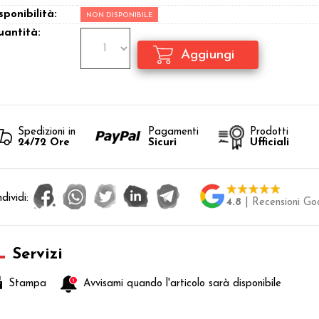
sponibilità:
NON DISPONIBILE
antità:
Spedizioni in
Pagamenti
Prodotti
24/72 Ore
Sicuri
Ufficiali
dividi:
4.8
| Recensioni Go
Servizi
Stampa
Avvisami quando l'articolo sarà disponibile