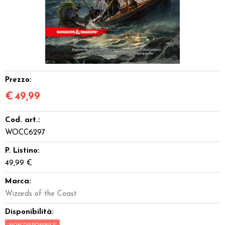
Dadi
Accessori
Giocattoli e Gadget
Prezzo:
Offerte del Dragone
€
49,99
Cod. art.:
WOCC6297
P. Listino:
49,99 €
Marca:
Wizards of the Coast
Disponibilità: