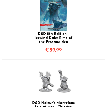
D&D 5th Edition -
Icewind Dale: Rime of
the Frostmaiden
€
59,99
D&D Nolzur's Marvelous