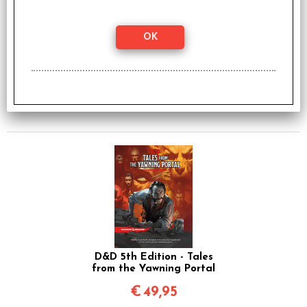
D&D 5th Edition -
Waterdeep: Dragon
Heist
€
49,95
D&D 5th Edition - Tales
from the Yawning Portal
€
49,95