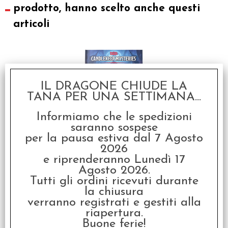
prodotto, hanno scelto anche questi
articoli
IL DRAGONE CHIUDE LA
TANA PER UNA SETTIMANA...
Informiamo che le spedizioni
saranno sospese
D&D 5th Edition -
per la pausa estiva dal 7 Agosto
Candlekeep Mysteries
2026
€
49,99
e riprenderanno Lunedì 17
Agosto 2026.
Tutti gli ordini ricevuti durante
la chiusura
verranno registrati e gestiti alla
riapertura.
Buone ferie!