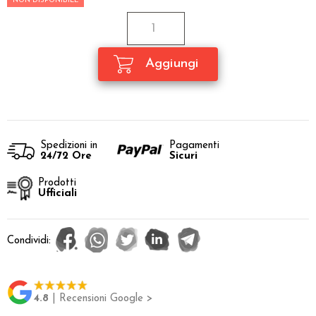
NON DISPONIBILE
Spedizioni in
Pagamenti
24/72 Ore
Sicuri
Prodotti
Ufficiali
Condividi:
4.8
| Recensioni Google >