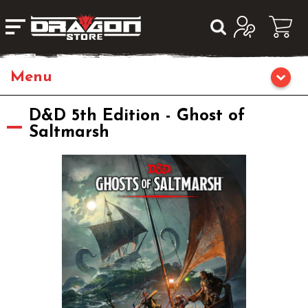
Home
D&D 5th Edition - Ghost of
Saltmarsh
Giochi da Tavolo
Librigame
Editoria
Giochi di Carte Collezionabili
Miniature