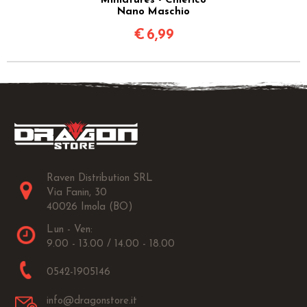
Miniatures - Chierico
Nano Maschio
€
6,99
Raven Distribution SRL
Via Fanin, 30
40026 Imola (BO)
Lun - Ven:
9.00 - 13.00 / 14.00 - 18.00
0542-1905146
info@dragonstore.it