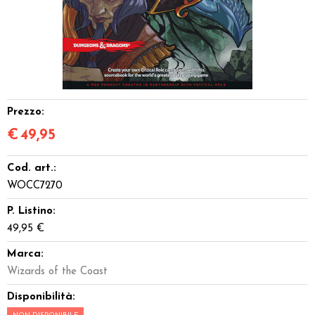
Dadi
Accessori
Giocattoli e Gadget
Prezzo:
Offerte del Dragone
€
49,95
Cod. art.:
WOCC7270
P. Listino:
49,95 €
Marca:
Wizards of the Coast
Disponibilità: