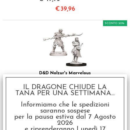
€
39,96
SCONTO 20%
D&D Nolzur's Marvelous
Miniatures - Yuan-Ti
Purosangue
IL DRAGONE CHIUDE LA
€ 6,99
TANA PER UNA SETTIMANA...
€
5,59
Informiamo che le spedizioni
saranno sospese
per la pausa estiva dal 7 Agosto
SCONTO 20%
2026
e riprenderanno Lunedì 17