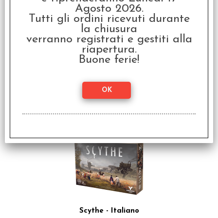
Agosto 2026.
Tutti gli ordini ricevuti durante
la chiusura
verranno registrati e gestiti alla
riapertura.
Buone ferie!
Set Dadi Nebula -
Nero/Bianco
€ 10,99
€
8,79
SCONTO 20%
Scythe - Italiano