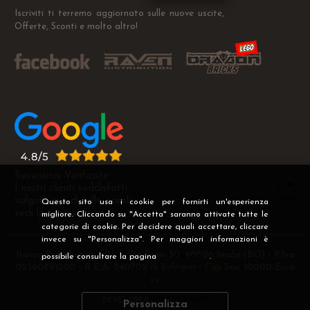
Iscriviti ti terremo aggiornato sulle nuove uscite,
Offerte, Sconti e molto altro!
Recensioni Verificate
I nostri clienti soddisfatti
valgono più di mille parole
Questo sito usa i cookie per fornirti un'esperienza
vedi le recensioni >
migliore. Cliccando su "Accetta" saranno attivate tutte le
categorie di cookie. Per decidere quali accettare, cliccare
invece su "Personalizza". Per maggiori informazioni è
Raven Distribution SRL - Via Fanin 30, 40026 Imola (BO) - P.Iva
possibile consultare la pagina
Privacy
.
02360891200 - R.E.A. 540705 di Bologna - Cap.Soc. 10000 Euro
i.v
DEVELOPER
CREATIVE WEB
Personalizza