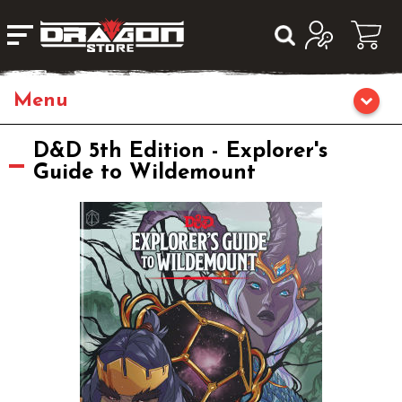
Home
D&D 5th Edition - Explorer's
Guide to Wildemount
Giochi da Tavolo
Librigame
Editoria
Giochi di Carte Collezionabili
Miniature