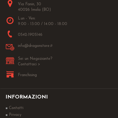
Via Fanin, 30
40026 Imola (BO)
Lun - Ven:
9.00 - 13.00 / 14.00 - 18.00
0542-1905146
info@dragonstore.it
Sei un Negoziante?
Contattaci >
Franchising
INFORMAZIONI
Contatti
Privacy