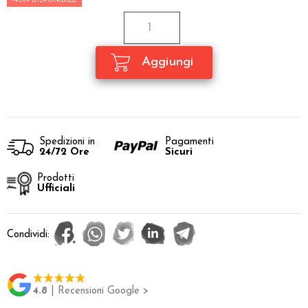
NON DISPONIBILE
Spedizioni in
Pagamenti
24/72 Ore
Sicuri
Prodotti
Ufficiali
Condividi:
4.8
| Recensioni Google >