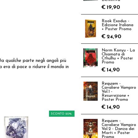
€
19,90
Rook Exodus -
Edizione Italiana
+ Poster Promo
€
24,90
Norm Konyu - La
Chiamata di
Cthulhu + Poster
 Da qualche parte negli angoli più
Promo
 era di pace o ridurre il mondo in
€
14,90
Requiem -
Cavaliere Vampiro
Vol.1 -
Resurrezione +
Poster Promo
€
14,90
SCONTO 20%
Requiem -
Cavaliere Vampiro
Vol.2 - Danza dei
Morti + Poster
Promo