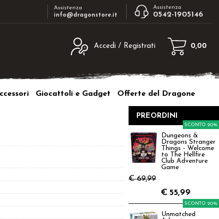
Assistenza
Assistenza
0542-1905146
info@dragonstore.it
Accedi / Registrati
0,00
egistrato
Sono un nuovo cliente
ne inserisci il nome
Se non sei ancora registrato sul nostro
ccessori
Giocattoli e Gadget
Offerte del Dragone
d e poi clicca sul
sito clicca sul pulsante "Registrati"
"Accedi"
PREORDINI
tente:
SCONTO 20%
Dungeons &
Dragons Stranger
ord:
Things - Welcome
to The Hellfire
Club Adventure
Game
€ 69,99
€
55,99
a password?
SCONTO 20%
Unmatched