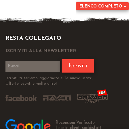
ELENCO COMPLETO »
RESTA COLLEGATO
ISCRIVITI ALLA NEWSLETTER
Iscriviti
Iscriviti ti terremo aggiornato sulle nuove uscite,
Offerte, Sconti e molto altro!
Recensioni Verificate
I nostri clienti soddisfatti