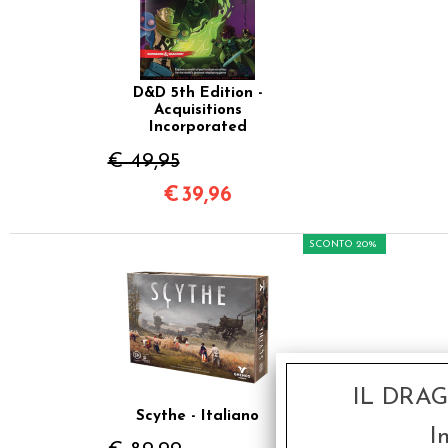
D&D 5th Edition -
Acquisitions
Incorporated
€ 49,95
€
39,96
SCONTO 20%
IL DRA
Scythe - Italiano
I