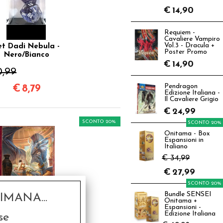
€
14,90
Requiem -
Cavaliere Vampiro
Vol.3 - Dracula +
et Dadi Nebula -
Poster Promo
Nero/Bianco
€
14,90
0,99
Pendragon
€
8,79
Edizione Italiana -
Il Cavaliere Grigio
€
24,99
SCONTO 20%
SCONTO 20%
Onitama - Box
Espansioni in
Italiano
€ 34,99
€
27,99
SCONTO 20%
Bundle SENSEI
MANA...
Onitama +
 5th Edition - The
Espansioni -
Edizione Italiana
se
ctically Complete