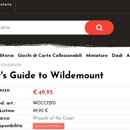
atuita
Sono già r
Per completare l'ordi
itoria
Giochi di Carte Collezionabili
Miniature
Dadi
A
utente e la passwor
pulsante 
 5TH EDITION
Nome u
r's Guide to Wildemount
Passw
ezzo:
€
49,95
d. art.:
WOCC7270
 Listino:
49,95 €
arca:
Wizards of the Coast
Hai perso l
sponibilità:
NON DISPONIBILE