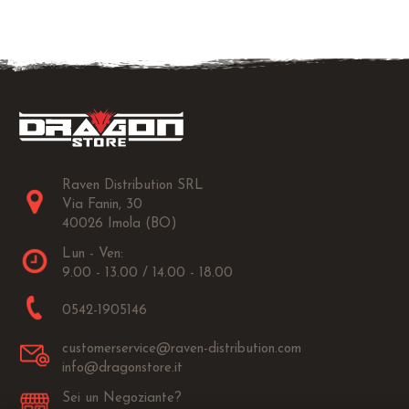
Raven Distribution SRL
Via Fanin, 30
40026 Imola (BO)
Lun - Ven:
9.00 - 13.00 / 14.00 - 18.00
0542-1905146
customerservice@raven-distribution.com
info@dragonstore.it
Sei un Negoziante?