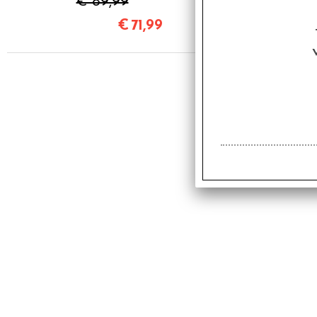
€ 89,99
€
71,99