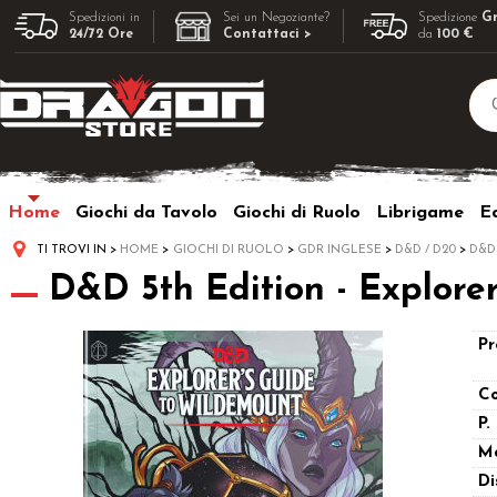
Spedizioni in
Sei un Negoziante?
Spedizione
Gr
24/72 Ore
Contattaci >
da
100 €
Home
Giochi da Tavolo
Giochi di Ruolo
Librigame
Ed
TI TROVI IN
HOME
GIOCHI DI RUOLO
GDR INGLESE
D&D / D20
D&D
D&D 5th Edition - Explore
Pr
Co
P.
M
Di