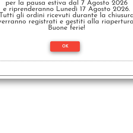
G
per la pausa estiva dal 7 Agosto 2026
€ 14,99
e riprenderanno Lunedì 17 Agosto 2026.
€ 3
Tutti gli ordini ricevuti durante la chiusur
€
12,00
verranno registrati e gestiti alla riapertura
Buone ferie!