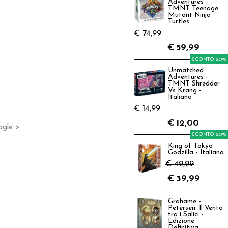
Adventures -
TMNT Teenage
Mutant Ninja
Turtles
€ 74,99
€
59,99
SCONTO 20%
Unmatched
Adventures -
TMNT Shredder
Vs Krang -
Italiano
€ 14,99
€
12,00
ogle >
SCONTO 20%
King of Tokyo
Godzilla - Italiano
€ 49,99
€
39,99
Grahame -
Petersen: Il Vento
tra i Salici -
Edizione
Definitiva