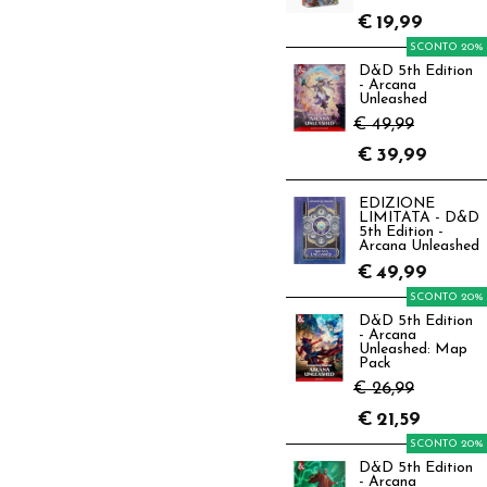
€
19,99
SCONTO 20%
D&D 5th Edition
- Arcana
Unleashed
€ 49,99
€
39,99
EDIZIONE
LIMITATA - D&D
5th Edition -
Arcana Unleashed
€
49,99
SCONTO 20%
D&D 5th Edition
- Arcana
Unleashed: Map
Pack
€ 26,99
€
21,59
SCONTO 20%
D&D 5th Edition
- Arcana