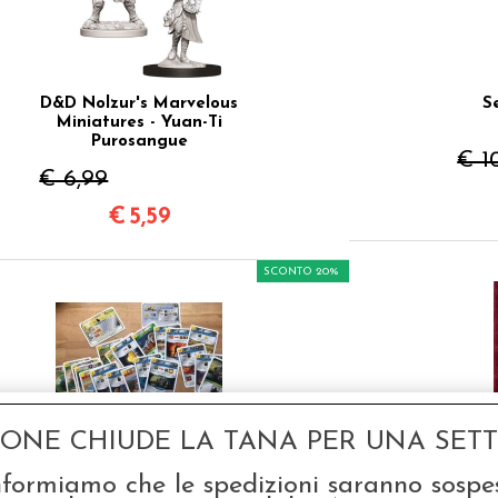
D&D Nolzur's Marvelous
S
Miniatures - Yuan-Ti
Purosangue
€ 1
€ 6,99
€
5,59
SCONTO 20%
GONE CHIUDE LA TANA PER UNA SETTI
Terraforming Mars Big
D&D
nformiamo che le spedizioni saranno sospe
Box - Carte Promo
Pra