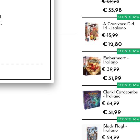
uide to Dragons
€ 69,98
€
55,98
4,99
a
SCONTO 20%
€
27,99
.
A Carnivore Did
It! - Italiano
€ 15,99
€
12,80
SCONTO 20%
Emberheart -
Italiano
€ 39,99
€
31,99
SCONTO 20%
Clank! Catacombs
- Italiano
€ 64,99
€
51,99
SCONTO 20%
Black Flag! -
Italiano
€ 24,99