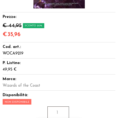
Dadi
Prezzo:
Accessori
€ 44,95
SCONTO 20%
Giocattoli e Gadget
€
35,96
Offerte del Dragone
Cod. art.:
WOCA9219
P. Listino:
49,95 €
Marca:
Wizards of the Coast
Disponibilità:
NON DISPONIBILE