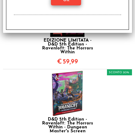
EDIZIONE LIMITATA -
D&D 5th Edition -
Ravenloft: The Horrors
Within
€
59,99
SCONTO 20%
D&D 5th Edition -
Ravenloft: The Horrors
Within - Dungeon
Master's Screen