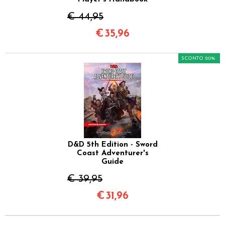
€ 44,95
€
35,96
SCONTO 20%
D&D 5th Edition - Sword
Coast Adventurer's
Guide
€ 39,95
€
31,96