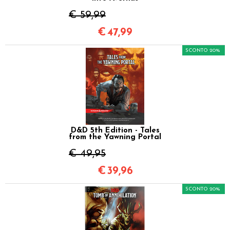
€ 59,99
€
47,99
SCONTO 20%
D&D 5th Edition - Tales
from the Yawning Portal
€ 49,95
€
39,96
SCONTO 20%