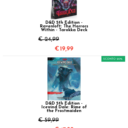
D&D 5th Edition -
Ravenloft: The Horrors
Within - Tarokka Deck
€ 24,99
€
19,99
SCONTO 20%
D&D 5th Edition -
Icewind Dale: Rime of
the Frostmaiden
€ 59,99