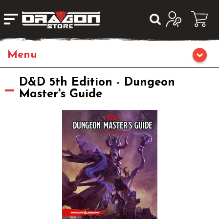
Home
D&D 5th Edition - Dungeon
Master's Guide
Giochi da Tavolo
Librigame
Editoria
Giochi di Carte Collezionabili
Miniature