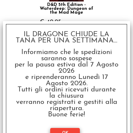
D&D 5th Edition -
Waterdeep: Dungeon of
the Mad Mage
€ 49,95
€
39,96
IL DRAGONE CHIUDE LA
TANA PER UNA SETTIMANA...
SCONTO 20%
Informiamo che le spedizioni
saranno sospese
per la pausa estiva dal 7 Agosto
2026
e riprenderanno Lunedì 17
Agosto 2026.
Tutti gli ordini ricevuti durante
D&D 5th Edition -
Ravenloft: The Horrors
la chiusura
Within
verranno registrati e gestiti alla
€ 59,99
riapertura.
Buone ferie!
€
47,99