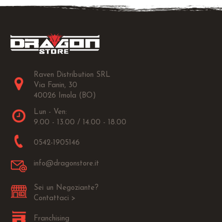
Raven Distribution SRL
Via Fanin, 30
40026 Imola (BO)
Lun - Ven:
9.00 - 13.00 / 14.00 - 18.00
0542-1905146
info@dragonstore.it
Sei un Negoziante?
Contattaci >
Franchising