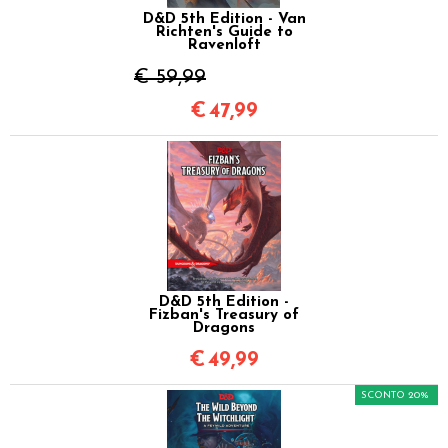
D&D 5th Edition - Van
Richten's Guide to
Ravenloft
€ 59,99
€
47,99
D&D 5th Edition -
Fizban's Treasury of
Dragons
€
49,99
SCONTO 20%