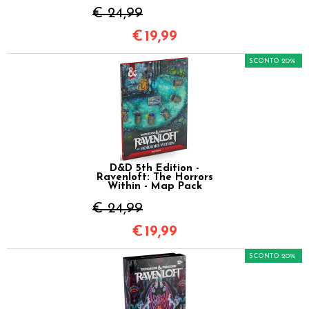
€ 24,99
€
19,99
SCONTO 20%
D&D 5th Edition -
Ravenloft: The Horrors
Within - Map Pack
€ 24,99
€
19,99
SCONTO 20%