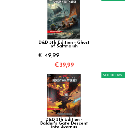
D&D 5th Edition - Ghost
of Saltmarsh
€ 49,99
€
39,99
SCONTO 20%
D&D 5th Edition -
Baldur's Gate Descent
into Avernus