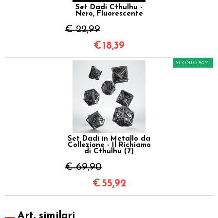
Set Dadi Cthulhu -
Nero, Fluorescente
€ 22,99
€
18,39
SCONTO 20%
Set Dadi in Metallo da
Collezione - Il Richiamo
di Cthulhu (7)
€ 69,90
€
55,92
Art. similari