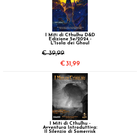
I Miti di Cthulhu D&D
Edizione 5e/2024 -
L'Isola dei Ghoul
€ 39,99
€
31,99
I Miti di Cthulhu -
Avventura Introduttiva:
Il Silenzio di Somerrisk