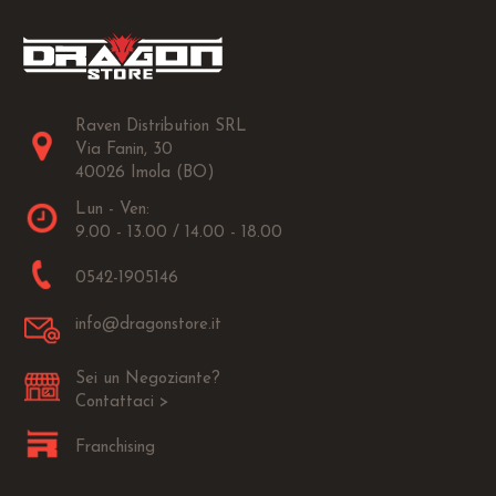
Raven Distribution SRL
Via Fanin, 30
40026 Imola (BO)
Lun - Ven:
9.00 - 13.00 / 14.00 - 18.00
0542-1905146
info@dragonstore.it
Sei un Negoziante?
Contattaci >
Franchising