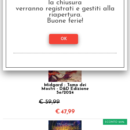
la chiusura
2024 - Set Introduttivo:
Eroi delle Terre di
verranno registrati e gestiti alla
Confine
riapertura.
€ 54,99
Buone ferie!
€
43,99
SCONTO 20%
Midgard - Tomo dei
Mostri - D&D Edizione
5e/2024
€ 59,99
€
47,99
SCONTO 20%