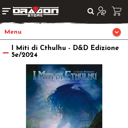
Giochi da Tavolo
I Miti di Cthulhu - D&D Edizione
5e/2024
Giochi di Ruolo
Librigame
Editoria
Giochi di Carte Collezionabili
Miniature