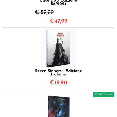
Base D&D Edizione
5e/2024
€ 59,99
€
47,99
Seven Sinners - Edizione
Italiana
€
19,90
SCONTO 20%