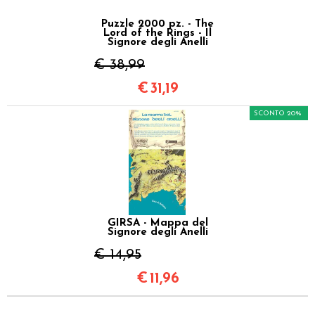
Puzzle 2000 pz. - The
Lord of the Rings - Il
Signore degli Anelli
€ 38,99
€
31,19
SCONTO 20%
GIRSA - Mappa del
Signore degli Anelli
€ 14,95
€
11,96