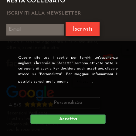
RESTA COLLEGATO
ISCRIVITI ALLA NEWSLETTER
Iscriviti
Iscriviti ti terremo aggiornato sulle nuove uscite,
Offerte, Sconti e molto altro!
Questo sito usa i cookie per fornirti un'esperienza
migliore. Cliccando su "Accetta" saranno attivate tutte le
categorie di cookie. Per decidere quali accettare, cliccare
invece su "Personalizza". Per maggiori informazioni è
possibile consultare la pagina
Privacy
.
Personalizza
Recensioni Verificate
I nostri clienti soddisfatti
Accetta
valgono più di mille parole
vedi le recensioni >