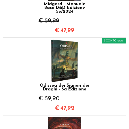
Midgard - Manuale
Base D&D Edizione
5e/2024
€ 59,99
€
47,99
SCONTO 20%
Odissea dei Signori dei
Draghi - 5a Edizione
€ 59,90
€
47,92