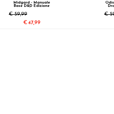
Midgard - Manuale
Odis
Base D&D Edizione
Dra
5e/2024
€ 59,99
€ 5
€
47,99