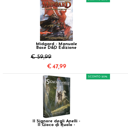
Midgard - Manuale
Base D&D Edizione
5e/2024
€ 59,99
€
47,99
SCONTO 20%
Il Signore degli Anelli -
Il Gioco di Ruolo -