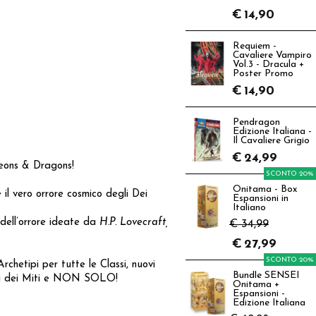
€
14,90
Requiem -
Cavaliere Vampiro
Vol.3 - Dracula +
Poster Promo
€
14,90
Pendragon
Edizione Italiana -
Il Cavaliere Grigio
€
24,99
ngeons & Dragons!
SCONTO 20%
Onitama - Box
 il vero orrore cosmico degli Dei
Espansioni in
Italiano
 dell’orrore ideate da
H.P. Lovecraft,
€ 34,99
€
27,99
SCONTO 20%
rchetipi per tutte le Classi, nuovi
Bundle SENSEI
ulti dei Miti e NON SOLO!
Onitama +
Espansioni -
Edizione Italiana