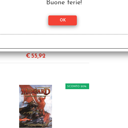
Buone ferie!
Set Dadi in Metallo da
Collezione - Il Richiamo
di Cthulhu (7)
€ 69,90
€
55,92
SCONTO 20%