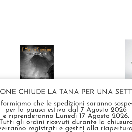
Se
GONE CHIUDE LA TANA PER UNA SETTI
Out
I Miti di Cthulhu -
Avventura Introduttiva:
€ 17
Il Silenzio di Somerrisk
nformiamo che le spedizioni saranno sospe
per la pausa estiva dal 7 Agosto 2026
e riprenderanno Lunedì 17 Agosto 2026.
Tutti gli ordini ricevuti durante la chiusur
SCONTO 20%
verranno registrati e gestiti alla riapertura