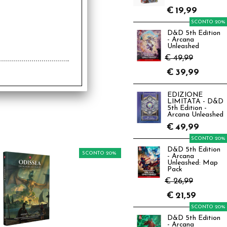
€
19,99
SCONTO 20%
D&D 5th Edition
- Arcana
Unleashed
€ 49,99
€
39,99
EDIZIONE
LIMITATA - D&D
5th Edition -
Arcana Unleashed
€
49,99
SCONTO 20%
D&D 5th Edition
SCONTO 20%
- Arcana
Unleashed: Map
Pack
€ 26,99
€
21,59
SCONTO 20%
D&D 5th Edition
- Arcana