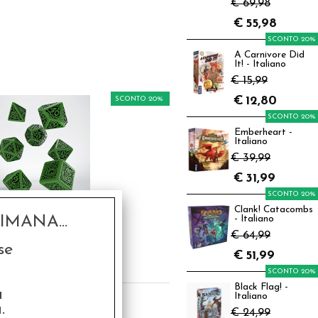
€ 69,98
€
55,98
SCONTO 20%
A Carnivore Did
It! - Italiano
€ 15,99
€
12,80
SCONTO 20%
SCONTO 20%
Emberheart -
Italiano
€ 39,99
€
31,99
SCONTO 20%
t Dadi Cthulhu -
Clank! Catacombs
MANA...
er Gods: Cthulhu
- Italiano
€ 64,99
,99
se
€
51,99
€
14,39
SCONTO 20%
Black Flag! -
a
Italiano
.
€ 24,99