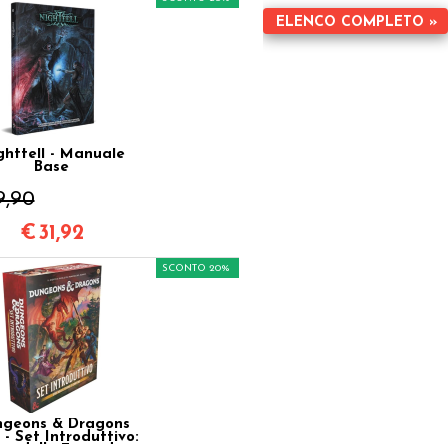
ELENCO COMPLETO »
ghtfell - Manuale
Base
9,90
€
31,92
SCONTO 20%
geons & Dragons
 - Set Introduttivo: