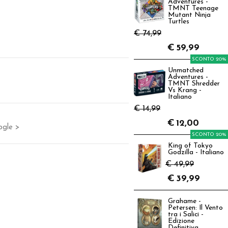
Adventures -
TMNT Teenage
Mutant Ninja
Turtles
€ 74,99
€
59,99
SCONTO 20%
Unmatched
Adventures -
TMNT Shredder
Vs Krang -
Italiano
€ 14,99
€
12,00
ogle >
SCONTO 20%
King of Tokyo
Godzilla - Italiano
€ 49,99
€
39,99
Grahame -
Petersen: Il Vento
tra i Salici -
Edizione
Definitiva