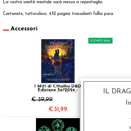
La vostra sanità mentale sarà messa a repentaglio.
Cartonato, tuttocolore, 432 pagine trasudanti follia pura.
Accessori
SCONTO 20%
I Miti di Cthulhu D&D
IL DRA
Edizione 5e/2024 -
L'Isola dei Ghoul
€ 39,99
I
€
31,99
SCONTO 20%