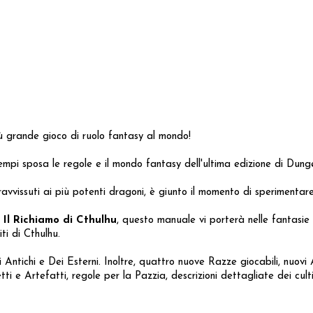
più grande gioco di ruolo fantasy al mondo!
 tempi sposa le regole e il mondo fantasy dell'ultima edizione di Du
avvissuti ai più potenti dragoni, è giunto il momento di sperimentare
o
Il Richiamo di Cthulhu
, questo manuale vi porterà nelle fantasie
ti di Cthulhu.
 Antichi e Dei Esterni. Inoltre, quattro nuove Razze giocabili, nuovi A
ti e Artefatti, regole per la Pazzia, descrizioni dettagliate dei c