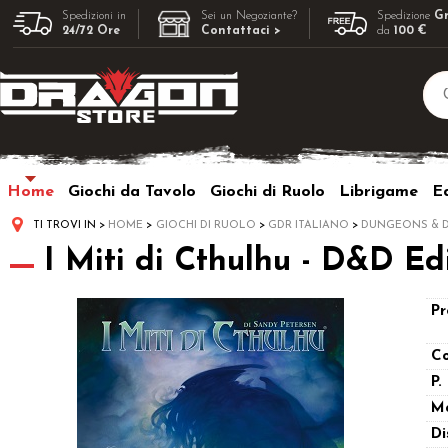
Spedizioni in
Sei un Negoziante?
Spedizione
Gr
24/72 Ore
Contattaci >
da
100 €
Home
Giochi da Tavolo
Giochi di Ruolo
Librigame
Ed
TI TROVI IN
HOME
GIOCHI DI RUOLO
GDR ITALIANO
DUNGEONS & 
I Miti di Cthulhu - D&D E
Pr
Co
P.
M
Di