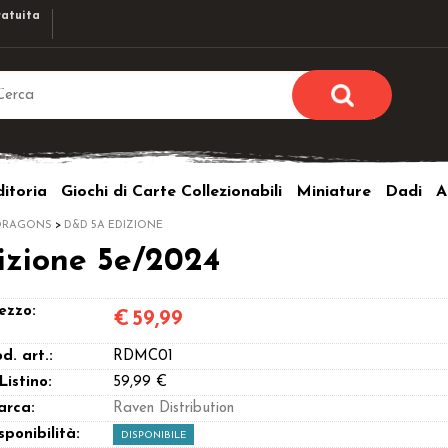
atuita
Sono già r
Per completare l'ordi
itoria
Giochi di Carte Collezionabili
Miniature
Dadi
A
utente e la passwor
pulsante 
DRAGONS
D&D 5A EDIZIONE
Nome u
dizione 5e/2024
Passw
ezzo:
€
59,99
d. art.:
RDMC01
 Listino:
59,99 €
arca:
Raven Distribution
Hai perso l
sponibilità:
DISPONIBILE