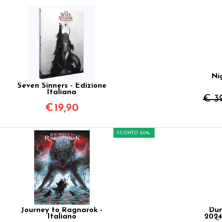
Ni
Seven Sinners - Edizione
Italiana
€ 3
€
19,90
SCONTO 20%
Journey to Ragnarok -
Dun
Italiano
2024