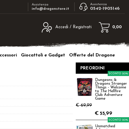
Assistenza
Assistenza
0542-1905146
info@dragonstore.it
Accedi / Registrati
0,00
egistrato
Sono un nuovo cliente
ne inserisci il nome
Se non sei ancora registrato sul nostro
ccessori
Giocattoli e Gadget
Offerte del Dragone
d e poi clicca sul
sito clicca sul pulsante "Registrati"
"Accedi"
PREORDINI
tente:
SCONTO 20%
Dungeons &
Dragons Stranger
ord:
Things - Welcome
to The Hellfire
Club Adventure
Game
€ 69,99
€
55,99
a password?
SCONTO 20%
Unmatched