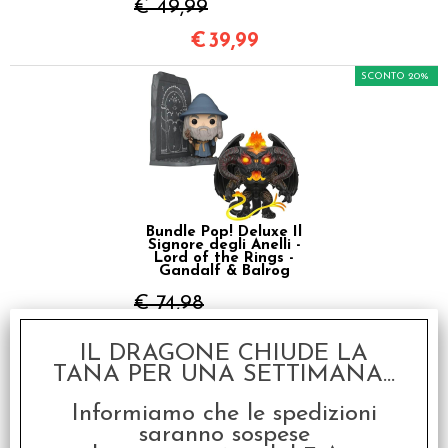
€ 49,99
€
39,99
SCONTO 20%
Bundle Pop! Deluxe Il
Signore degli Anelli -
Lord of the Rings -
Gandalf & Balrog
€ 74,98
€
59,98
IL DRAGONE CHIUDE LA
TANA PER UNA SETTIMANA...
SCONTO 20%
Informiamo che le spedizioni
saranno sospese