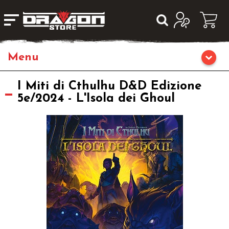
Giochi da Tavolo
I Miti di Cthulhu D&D Edizione
5e/2024 - L'Isola dei Ghoul
Giochi di Ruolo
Librigame
Fumetti & Romanzi
Giochi di Carte Collezionabili
Miniature