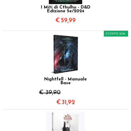
I Miti di Cthulhu - D&D
Edizione 5e/2024
€
59,99
SCONTO 20%
Nightfell - Manuale
Base
€ 39,90
€
31,92