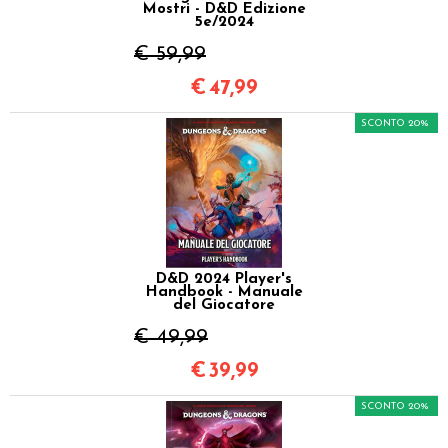
Mostri - D&D Edizione
5e/2024
€ 59,99
€
47,99
SCONTO 20%
D&D 2024 Player's
Handbook - Manuale
del Giocatore
€ 49,99
€
39,99
SCONTO 20%