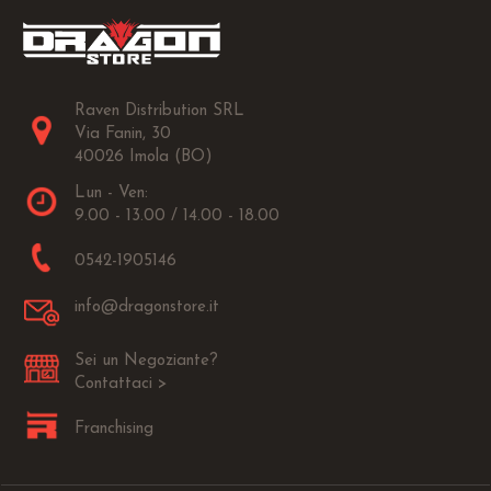
Raven Distribution SRL
Via Fanin, 30
40026 Imola (BO)
Lun - Ven:
9.00 - 13.00 / 14.00 - 18.00
0542-1905146
info@dragonstore.it
Sei un Negoziante?
Contattaci >
Franchising