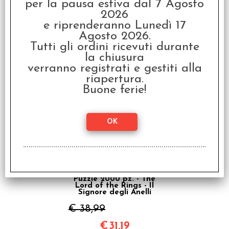
per la pausa estiva dal 7 Agosto
2026
e riprenderanno Lunedì 17
Agosto 2026.
Similo - Il Signore degli
Tutti gli ordini ricevuti durante
Anelli
la chiusura
€ 11,99
verranno registrati e gestiti alla
riapertura.
€
9,59
Buone ferie!
SCONTO 20%
Puzzle 2000 pz. - The
Lord of the Rings - Il
Signore degli Anelli
€ 38,99
€
31,19