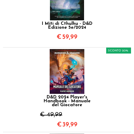
I Miti di Cthulhu - D&D
Edizione 5e/2024
€
59,99
SCONTO 20%
D&D 2024 Player's
Handbook - Manuale
del Giocatore
€ 49,99
€
39,99