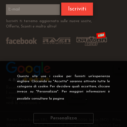
Iscriviti
Iscriviti ti terremo aggiornato sulle nuove uscite,
Offerte, Sconti e molto altro!
Questo sito usa i cookie per fornirti un'esperienza
migliore. Cliccando su "Accetta" saranno attivate tutte le
categorie di cookie. Per decidere quali accettare, cliccare
Recensioni Verificate
invece su "Personalizza". Per maggiori informazioni è
I nostri clienti soddisfatti
valgono più di mille parole
possibile consultare la pagina
Privacy
.
vedi le recensioni >
Personalizza
Raven Distribution SRL - Via Fanin 30, 40026 Imola (BO) - P.Iva
02360891200 - R.E.A. 540705 di Bologna - Cap.Soc. 10000 Euro