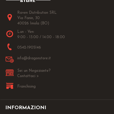
Raven Distribution SRL
Via Fanin, 30
40026 Imola (BO)
Lun - Ven:
9.00 - 13.00 / 14.00 - 18.00
0542-1905146
info@dragonstore.it
Sei un Negoziante?
Contattaci >
Franchising
INFORMAZIONI