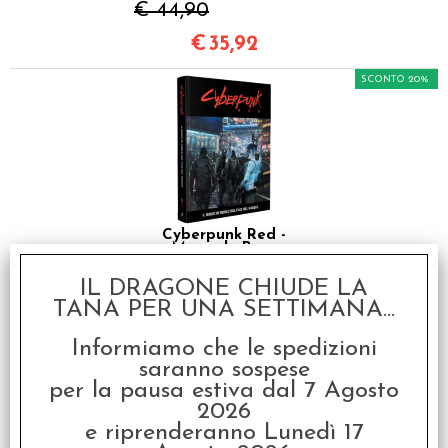
€ 44,90
€
35,92
SCONTO 20%
Cyberpunk Red -
Manuale Base
€ 59,90
IL DRAGONE CHIUDE LA
TANA PER UNA SETTIMANA...
€
47,92
Informiamo che le spedizioni
SCONTO 20%
saranno sospese
per la pausa estiva dal 7 Agosto
2026
e riprenderanno Lunedì 17