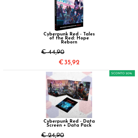
Cyberpunk Red - Tales
of the Red: Hope
Reborn
€ 44,90
€
35,92
SCONTO 20%
Cyberpunk Red - Data
Screen + Data Pack
€ 24,90