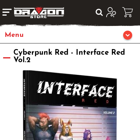
Giochi da Tavolo
Cyberpunk Red - Interface Red
Vol.2
Giochi di Ruolo
Librigame
Editoria
Giochi di Carte Collezionabili
Miniature