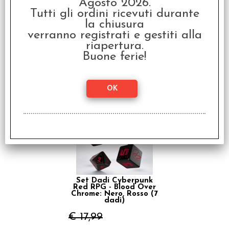
Agosto 2026.
Tutti gli ordini ricevuti durante
la chiusura
Set Dadi Cyberpunk
verranno registrati e gestiti alla
Red Night City
Essential - Nero, Rosso
riapertura.
(4d6, 2d10)
Buone ferie!
€ 17,99
€
14,39
SCONTO 20%
Set Dadi Cyberpunk
Red RPG - Blood Over
Chrome: Nero, Rosso (7
dadi)
€ 17,99