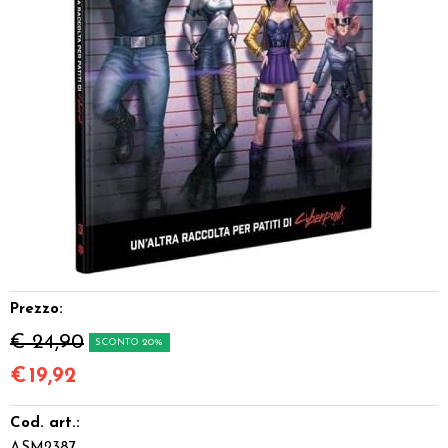
Dadi
Accessori
Giocattoli e Gadget
Offerte del Dragone
Prezzo:
€ 24,90
SCONTO 20%
€
19,92
Cod. art.: