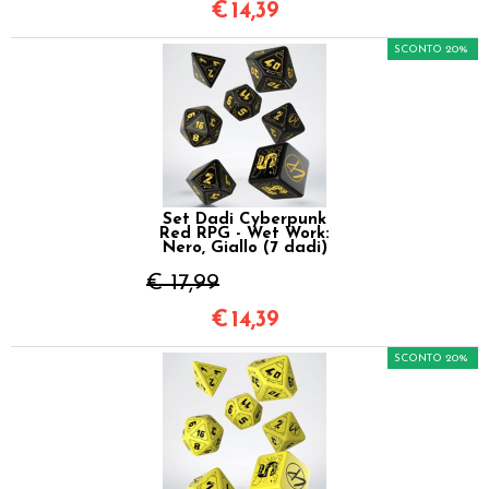
€
14,39
SCONTO 20%
Set Dadi Cyberpunk
Red RPG - Wet Work:
Nero, Giallo (7 dadi)
€ 17,99
€
14,39
SCONTO 20%