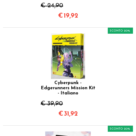
€ 24,90
€
19,92
SCONTO 20%
Cyberpunk -
Edgerunners Mission Kit
- Italiano
€ 39,90
€
31,92
SCONTO 20%