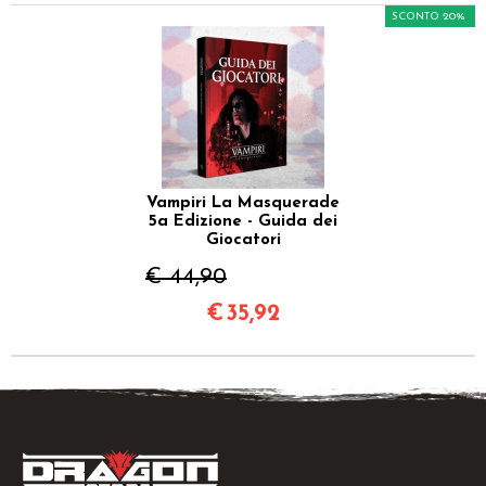
SCONTO 20%
Vampiri La Masquerade
5a Edizione - Guida dei
Giocatori
€ 44,90
€
35,92