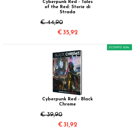
Cyberpunk Red - Tales
of the Red: Storie di
Strada
€ 44,90
€
35,92
SCONTO 20%
Cyberpunk Red - Black
Chrome
€ 39,90
€
31,92