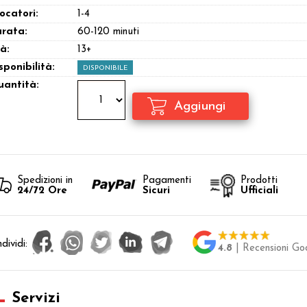
ocatori:
1-4
rata:
60-120 minuti
à:
13+
sponibilità:
DISPONIBILE
antità:
Spedizioni in
Pagamenti
Prodotti
24/72 Ore
Sicuri
Ufficiali
dividi:
4.8
| Recensioni Go
Servizi