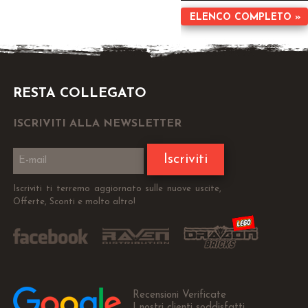
ELENCO COMPLETO »
RESTA COLLEGATO
ISCRIVITI ALLA NEWSLETTER
Iscriviti
Iscriviti ti terremo aggiornato sulle nuove uscite,
Offerte, Sconti e molto altro!
Recensioni Verificate
I nostri clienti soddisfatti