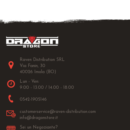
Raven Distribution SRL
Via Fanin, 30
40026 Imola (BO)
Lun - Ven:
9.00 - 13.00 / 14.00 - 18.00
0542-1905146
customerservice@raven-distribution.com
info@dragonstore.it
Sei un Negoziante?