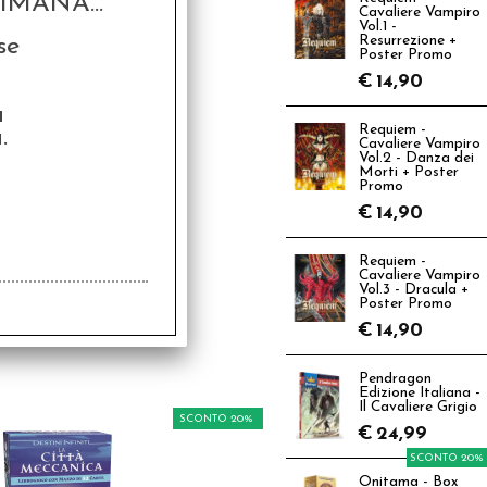
MANA...
Cavaliere Vampiro
Vol.1 -
se
Resurrezione +
Poster Promo
€
14,90
a
Requiem -
.
Cavaliere Vampiro
Vol.2 - Danza dei
Morti + Poster
Promo
€
14,90
Requiem -
Cavaliere Vampiro
Vol.3 - Dracula +
Poster Promo
€
14,90
Pendragon
Edizione Italiana -
Il Cavaliere Grigio
SCONTO 20%
€
24,99
SCONTO 20%
Onitama - Box