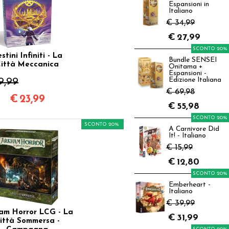
Espansioni in
Italiano
€ 34,99
€
27,99
SCONTO 20%
stini Infiniti - La
Bundle SENSEI
ittà Meccanica
Onitama +
Espansioni -
9,99
Edizione Italiana
€ 69,98
€
23,99
€
55,98
SCONTO 20%
SCONTO 20%
A Carnivore Did
It! - Italiano
€ 15,99
€
12,80
SCONTO 20%
Emberheart -
Italiano
€ 39,99
am Horror LCG - La
€
31,99
ittà Sommersa -