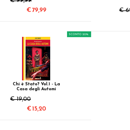
€ 99,99
€
79,99
€ 6
SCONTO 20%
Chi è Stato? Vol.1 - La
Casa degli Automi
€ 19,00
€
15,20