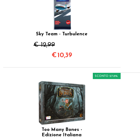
Sky Team - Turbulence
€ 12,99
€
10,39
SCONTO 27.8%
Too Many Bones -
Edizione Italiana