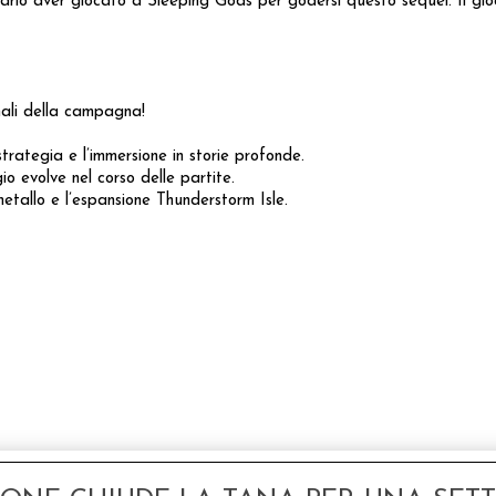
ssario aver giocato a Sleeping Gods per godersi questo sequel. Il g
inali della campagna!
rategia e l’immersione in storie profonde.
o evolve nel corso delle partite.
metallo e l’espansione Thunderstorm Isle.