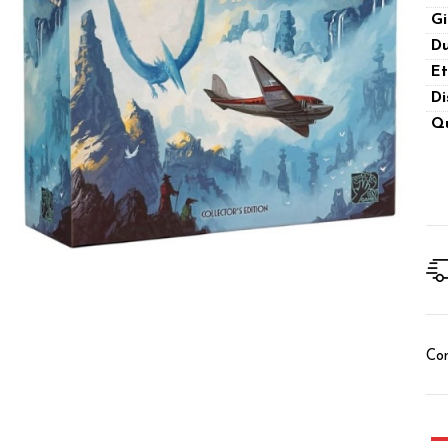
Gi
Du
Et
Di
Qu
Con