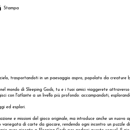
Stampa
ielo, trasportandoti in un paesaggio aspro, popolato da creature bizz
nel mondo di Sleeping Gods, tu e i tuoi amici viaggerete attravers
gisci con l'atlante a un livello più profondo: accampandoti, esplora
gi ed esplori.
razione e missioni del gioco originale, ma introduce anche un nuovo 
ariegata di carte da giocare, rendendo ogni incontro un puzzle di