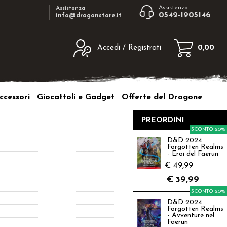
Assistenza
Assistenza
0542-1905146
info@dragonstore.it
Accedi / Registrati
0,00
egistrato
Sono un nuovo cliente
ne inserisci il nome
Se non sei ancora registrato sul nostro
ccessori
Giocattoli e Gadget
Offerte del Dragone
d e poi clicca sul
sito clicca sul pulsante "Registrati"
"Accedi"
PREORDINI
tente:
SCONTO 20%
D&D 2024
Forgotten Realms
ord:
- Eroi del Faerun
€ 49,99
€
39,99
SCONTO 20%
D&D 2024
a password?
Forgotten Realms
- Avventure nel
Faerun