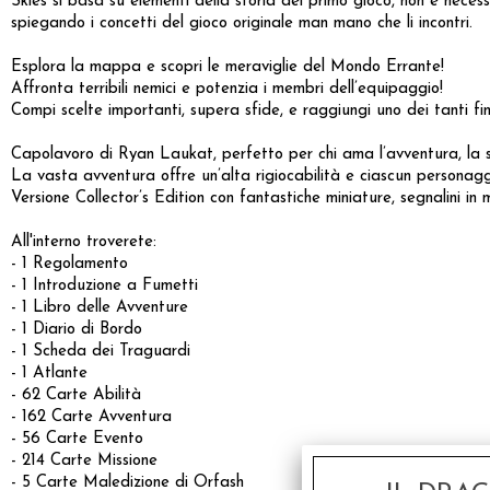
Skies si basa su elementi della storia del primo gioco, non è nece
spiegando i concetti del gioco originale man mano che li incontri.
Esplora la mappa e scopri le meraviglie del Mondo Errante!
Affronta terribili nemici e potenzia i membri dell’equipaggio!
Compi scelte importanti, supera sfide, e raggiungi uno dei tanti f
Capolavoro di Ryan Laukat, perfetto per chi ama l’avventura, la st
La vasta avventura offre un’alta rigiocabilità e ciascun personaggi
Versione Collector’s Edition con fantastiche miniature, segnalini in 
All'interno troverete:
- 1 Regolamento
- 1 Introduzione a Fumetti
- 1 Libro delle Avventure
- 1 Diario di Bordo
- 1 Scheda dei Traguardi
- 1 Atlante
- 62 Carte Abilità
- 162 Carte Avventura
- 56 Carte Evento
- 214 Carte Missione
- 5 Carte Maledizione di Orfash