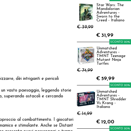
Star Wars: The
Mandalorian
Adventures -
Sworn to the
Creed - Italiano
€ 39,99
€
31,99
SCONTO 20%
Unmatched
Adventures -
TMNT Teenage
Mutant Ninja
Turtles
€ 74,99
€
59,99
arre, dèi intriganti e pericoli
SCONTO 20%
o un vasto paesaggio, leggendo storie
Unmatched
Adventures -
ndo, superando ostacoli e cercando
TMNT Shredder
Vs Krang -
Italiano
€ 14,99
approccio al combattimento. I giocatori
€
12,00
namico e stimolante. Anche se Distant
SCONTO 20%