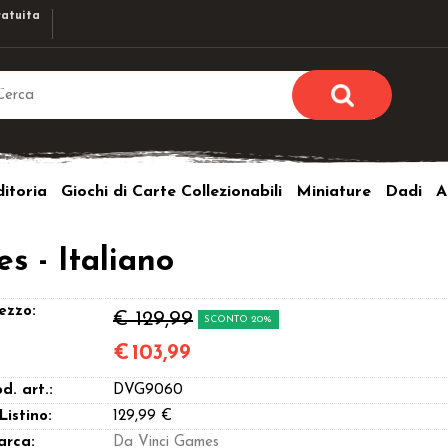
atuita
Sono già r
Per completare l'ordi
itoria
Giochi di Carte Collezionabili
Miniature
Dadi
A
utente e la passwor
pulsante 
Nome u
s - Italiano
Passw
ezzo:
€ 129,99
SCONTO 20%
€
103,99
d. art.:
DVG9060
Hai perso l
 Listino:
129,99 €
arca:
Da Vinci Games