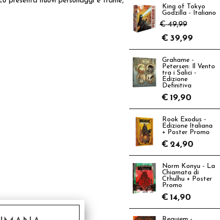
ioco presenta nuovi personaggi e trame,
King of Tokyo
Godzilla - Italiano
€ 49,99
€
39,99
Grahame -
Petersen: Il Vento
tra i Salici -
Edizione
Definitiva
€
19,90
Rook Exodus -
Edizione Italiana
+ Poster Promo
€
24,90
Norm Konyu - La
Chiamata di
Cthulhu + Poster
Promo
€
14,90
Requiem -