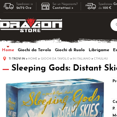
Spedizioni in
Sei un Negoziante?
Spedizione
Gr
24/72 Ore
Contattaci >
da
100 €
Home
Giochi da Tavolo
Giochi di Ruolo
Librigame
Ed
TI TROVI IN
HOME
GIOCHI DA TAVOLO
IN ITALIANO
CTHULHU
Sleeping Gods: Distant Skie
Pr
Co
P.
M