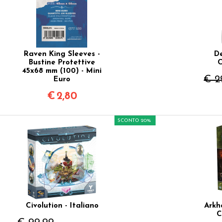
Raven King Sleeves -
De
Bustine Protettive
C
45x68 mm (100) - Mini
€ 2
Euro
€
2,80
SCONTO 20%
Civolution - Italiano
Arkh
C