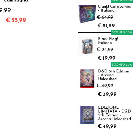
Campagna
SCONTO 20%
Clank! Catacombs
9,99
- Italiano
€ 64,99
€
55,99
€
51,99
SCONTO 20%
Black Flag! -
Italiano
€ 24,99
€
19,99
SCONTO 20%
D&D 5th Edition
- Arcana
Unleashed
€ 49,99
€
39,99
EDIZIONE
LIMITATA - D&D
5th Edition -
Arcana Unleashed
€
49,99