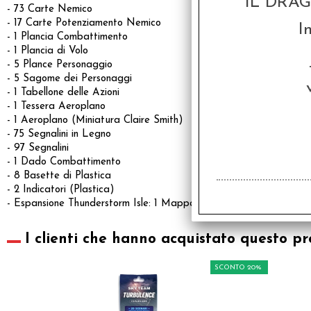
IL DRA
- 73 Carte Nemico
- 17 Carte Potenziamento Nemico
I
- 1 Plancia Combattimento
- 1 Plancia di Volo
- 5 Plance Personaggio
- 5 Sagome dei Personaggi
- 1 Tabellone delle Azioni
- 1 Tessera Aeroplano
- 1 Aeroplano (Miniatura Claire Smith)
- 75 Segnalini in Legno
- 97 Segnalini
- 1 Dado Combattimento
- 8 Basette di Plastica
- 2 Indicatori (Plastica)
- Espansione Thunderstorm Isle: 1 Mappa, 1 Carta Luogo Remoto, 
I clienti che hanno acquistato questo pr
SCONTO 20%