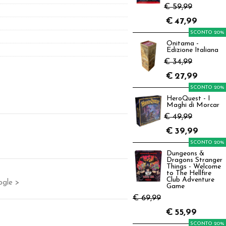
€ 59,99
€
47,99
SCONTO 20%
Onitama -
Edizione Italiana
€ 34,99
€
27,99
SCONTO 20%
HeroQuest - I
Maghi di Morcar
€ 49,99
€
39,99
SCONTO 20%
Dungeons &
Dragons Stranger
Things - Welcome
to The Hellfire
Club Adventure
ogle >
Game
€ 69,99
€
55,99
SCONTO 20%