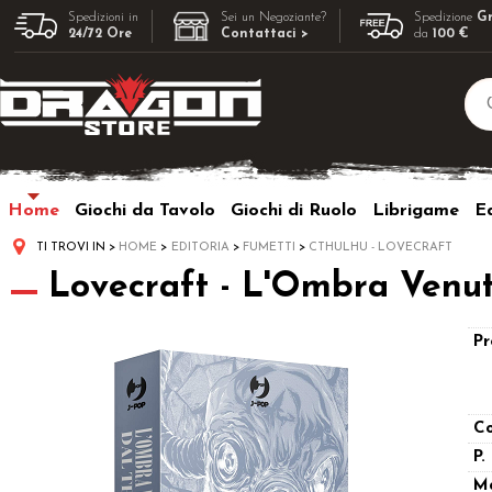
Spedizioni in
Sei un Negoziante?
Spedizione
Gr
24/72 Ore
Contattaci >
da
100 €
Home
Giochi da Tavolo
Giochi di Ruolo
Librigame
Ed
TI TROVI IN
HOME
EDITORIA
FUMETTI
CTHULHU - LOVECRAFT
Lovecraft - L'Ombra Venut
Pr
Co
P.
M