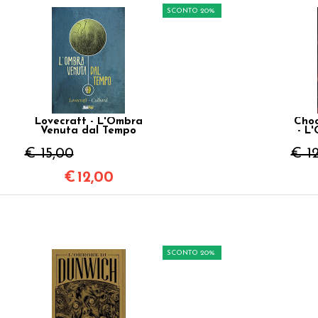
SCONTO 20%
Lovecraft - L'Ombra
Choo
Venuta dal Tempo
- L
€ 15,00
€ 1
€
12,00
SCONTO 20%