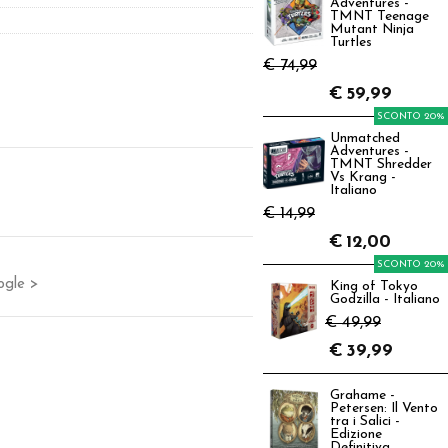
Adventures -
TMNT Teenage
Mutant Ninja
Turtles
€ 74,99
€
59,99
SCONTO 20%
Unmatched
Adventures -
TMNT Shredder
Vs Krang -
Italiano
€ 14,99
€
12,00
SCONTO 20%
ogle >
King of Tokyo
Godzilla - Italiano
€ 49,99
€
39,99
Grahame -
Petersen: Il Vento
tra i Salici -
Edizione
Definitiva