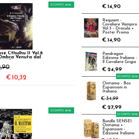
SCONTO 20%
€
14,90
Requiem -
Cavaliere Vampiro
Vol.3 - Dracula +
Poster Promo
€
14,90
se Cthulhu II Vol.6
Pendragon
'Ombra Venuta dal
Edizione Italiana -
Tempo
Il Cavaliere Grigio
2,90
€
24,99
€
10,32
SCONTO 20%
Onitama - Box
Espansioni in
Italiano
€ 34,99
€
27,99
SCONTO 20%
SCONTO 20%
Bundle SENSEI
Onitama +
Espansioni -
Edizione Italiana