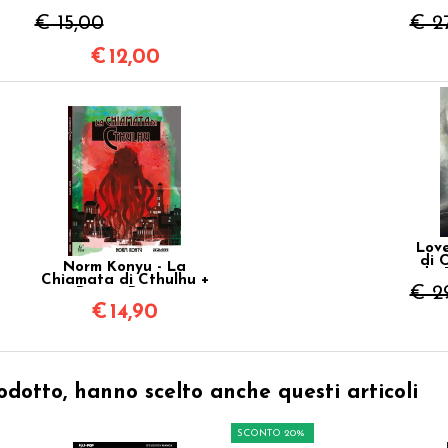
(Collector Box 2 Volumi)
(Col
€ 15,00
€ 2
€
12,00
Love
di C
Norm Konyu - La
da 
Chiamata di Cthulhu +
€ 2
Poster Promo
€
14,90
odotto, hanno scelto anche questi articoli
SCONTO 20%