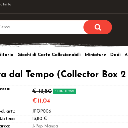
atuita
Sono già r
Per completare l'ordi
itoria
Giochi di Carte Collezionabili
Miniature
Dadi
A
utente e la passwor
pulsante 
Nome u
a dal Tempo (Collector Box 2
Passw
ezzo:
€ 13,80
SCONTO 20%
€
11,04
d. art.:
JPOP006
Hai perso l
 Listino:
13,80 €
arca:
J-Pop Manga