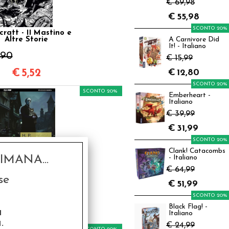
€ 69,98
€
55,98
SCONTO 20%
craft - Il Mastino e
Altre Storie
A Carnivore Did
It! - Italiano
,90
€ 15,99
€
5,52
€
12,80
SCONTO 20%
SCONTO 20%
Emberheart -
Italiano
€ 39,99
€
31,99
SCONTO 20%
Clank! Catacombs
MANA...
- Italiano
€ 64,99
ecraft - I Gatti di
har e Altre Storie
se
€
51,99
,50
SCONTO 20%
Black Flag! -
€
6,00
a
Italiano
.
€ 24,99