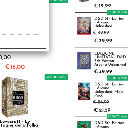
SCONTO 20%
€
19,99
SCONTO 20%
D&D 5th Edition
- Arcana
Unleashed
€ 49,99
€
39,99
craft - Il Richiamo
 Cthulhu Edizione
rtonata Speciale
EDIZIONE
0,00
LIMITATA - D&D
5th Edition -
Arcana Unleashed
€
16,00
€
49,99
SCONTO 20%
SCONTO 20%
D&D 5th Edition
- Arcana
Unleashed: Map
Pack
€ 26,99
€
21,59
SCONTO 20%
Lovecraft - Le
D&D 5th Edition
tagne della Follia
- Arcana