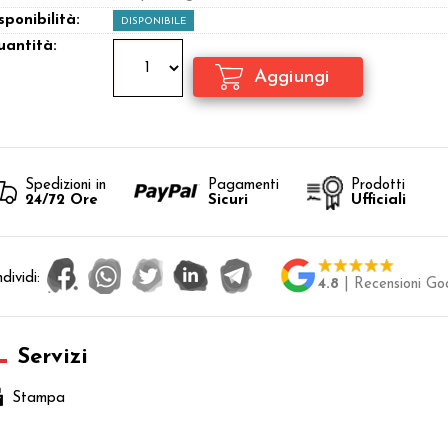
sponibilità:
DISPONIBILE
antità:
Spedizioni in
Pagamenti
Prodotti
24/72 Ore
Sicuri
Ufficiali
dividi:
4.8
| Recensioni Go
Servizi
Stampa