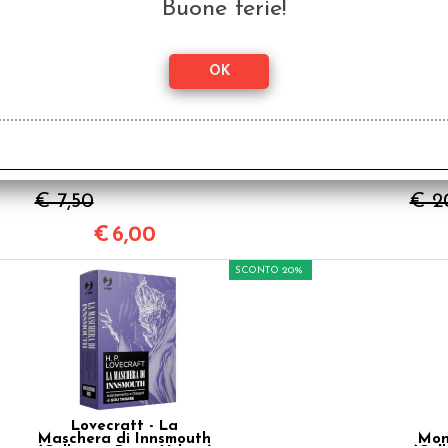
SCONTO 20%
Buone ferie!
Lovecraft - Il Richiamo
Love
di Cthulhu
di
Ca
€ 7,50
€ 2
€
6,00
SCONTO 20%
Lovecraft - La
Maschera di Innsmouth
Mon