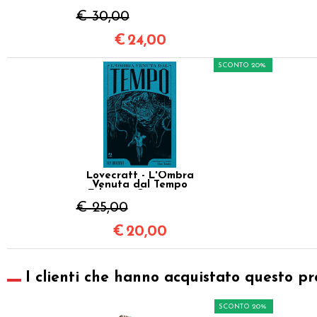
Edizione Cartonata
Speciale
€ 30,00
€
24,00
SCONTO 20%
Lovecraft - L'Ombra
Venuta dal Tempo
Edizione Cartonata
Speciale
€ 25,00
€
20,00
I clienti che hanno acquistato questo pr
SCONTO 20%