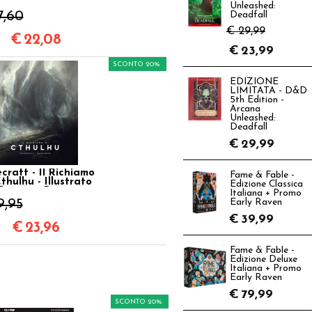
lector Box 4 Volumi)
Unleashed:
7,60
Deadfall
€ 29,99
€
22,08
€
23,99
SCONTO 20%
EDIZIONE
LIMITATA - D&D
5th Edition -
Arcana
Unleashed:
Deadfall
€
29,99
craft - Il Richiamo
Fame & Fable -
thulhu - Illustrato
Edizione Classica
François Baranger
Italiana + Promo
9,95
Early Raven
€
39,99
€
23,96
Fame & Fable -
Edizione Deluxe
Italiana + Promo
Early Raven
€
79,99
SCONTO 20%