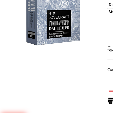
Di
Qu
Con