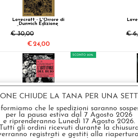
Lovecraft - L'Orrore di
Love
Dunwich Edizione
Cartonata Speciale
€ 30,00
€ 6
€
24,00
SCONTO 20%
GONE CHIUDE LA TANA PER UNA SETTI
Lovecraft - L'Abitatore
Lov
del Buio
Ult
nformiamo che le spedizioni saranno sospe
per la pausa estiva dal 7 Agosto 2026
€ 6,90
€ 7
e riprenderanno Lunedì 17 Agosto 2026.
€
5,52
Tutti gli ordini ricevuti durante la chiusur
verranno registrati e gestiti alla riapertura