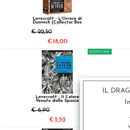
Lovecraft - L'Orrore di
Dunwich (Collector Box
3 Volumi)
€ 22,50
€
18,00
SCONTO 20%
IL DRA
Lovecraft - Il Colore
Venuto dallo Spazio
I
€ 6,90
€
5,52