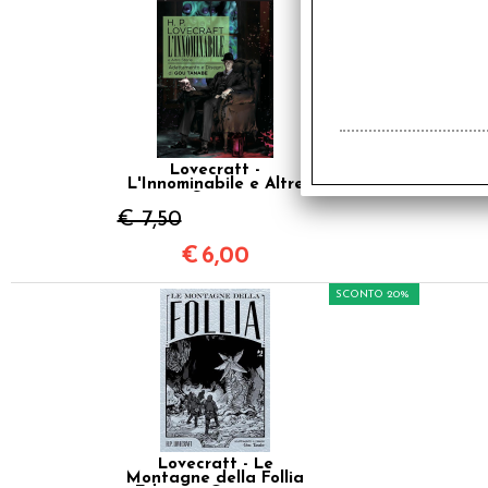
SCONTO 20%
Lovecraft -
L'Innominabile e Altre
Storie
€ 7,50
€
6,00
SCONTO 20%
Lovecraft - Le
Montagne della Follia