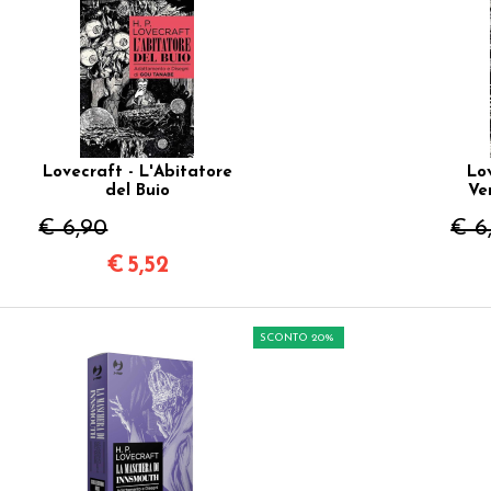
Lovecraft - L'Abitatore
Lov
del Buio
Ve
€ 6,90
€ 6
€
5,52
SCONTO 20%