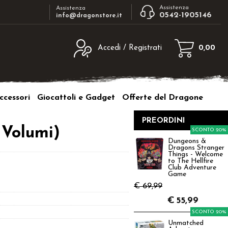
Assistenza
Assistenza
0542-1905146
info@dragonstore.it
Accedi / Registrati
0,00
egistrato
Sono un nuovo cliente
ne inserisci il nome
Se non sei ancora registrato sul nostro
ccessori
Giocattoli e Gadget
Offerte del Dragone
d e poi clicca sul
sito clicca sul pulsante "Registrati"
"Accedi"
PREORDINI
tente:
 Volumi)
SCONTO 20%
Dungeons &
Dragons Stranger
ord:
Things - Welcome
to The Hellfire
Club Adventure
Game
€ 69,99
€
55,99
a password?
SCONTO 20%
Unmatched