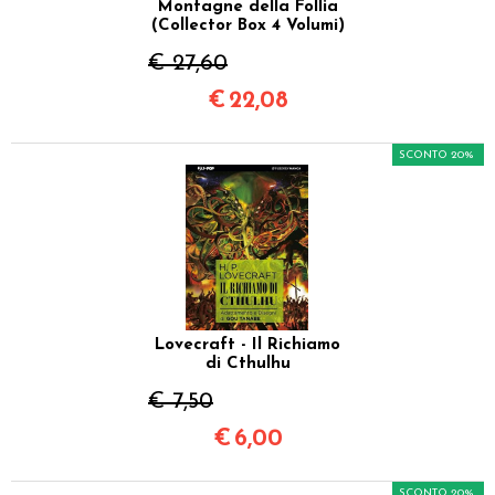
Montagne della Follia
(Collector Box 4 Volumi)
€ 27,60
€
22,08
SCONTO 20%
Lovecraft - Il Richiamo
di Cthulhu
€ 7,50
€
6,00
SCONTO 20%