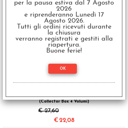
per la pausa estiva dal 7 Agosto
2026
Lovecraft - La
e riprenderanno Lunedì 17
Maschera di Innsmouth
Agosto 2026.
(Collector Box 2 Volumi)
Tutti gli ordini ricevuti durante
€ 15,00
la chiusura
verranno registrati e gestiti alla
€
12,00
riapertura.
Buone ferie!
SCONTO 20%
Lovecraft - Le
Montagne della Follia
(Collector Box 4 Volumi)
€ 27,60
€
22,08