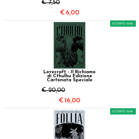
€ 7,50
€
6,00
SCONTO 20%
Lovecraft - Il Richiamo
di Cthulhu Edizione
Cartonata Speciale
€ 20,00
€
16,00
SCONTO 20%