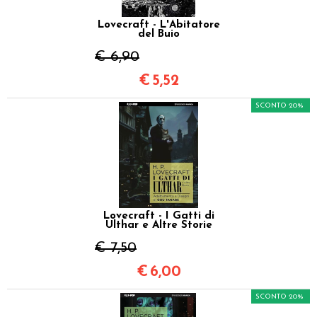
Lovecraft - L'Abitatore
del Buio
€ 6,90
€
5,52
SCONTO 20%
Lovecraft - I Gatti di
Ulthar e Altre Storie
€ 7,50
€
6,00
SCONTO 20%