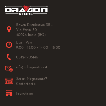
Raven Distribution SRL
Via Fanin, 30
40026 Imola (BO)
Lun - Ven:
9.00 - 13.00 / 14.00 - 18.00
0542-1905146
info@dragonstore.it
Sei un Negoziante?
Contattaci >
Franchising