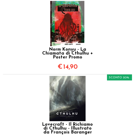
Norm Konyu - La
Chiamata di Cthulhu +
Poster Promo
€
14,90
SCONTO 20%
Lovecraft - Il Richiamo
di Cthulhu - Illustrato
da François Baranger