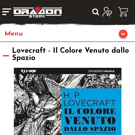
Home
Lovecraft - Il Colore Venuto dallo
Spazio
Giochi da Tavolo
Giochi di Ruolo
Librigame
Giochi di Carte Collezionabili
Miniature