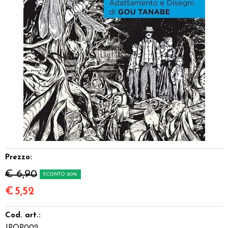
Dadi
Accessori
Giocattoli e Gadget
Offerte del Dragone
Prezzo:
€ 6,90
SCONTO 20%
€
5,52
Cod. art.: