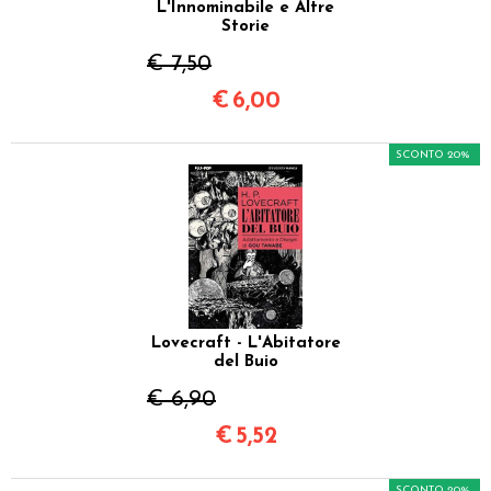
L'Innominabile e Altre
Storie
€ 7,50
€
6,00
SCONTO 20%
Lovecraft - L'Abitatore
del Buio
€ 6,90
€
5,52
SCONTO 20%