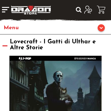
Home
Lovecraft - I Gatti di Ulthar e
Altre Storie
Giochi da Tavolo
Giochi di Ruolo
Librigame
Giochi di Carte Collezionabili
Miniature