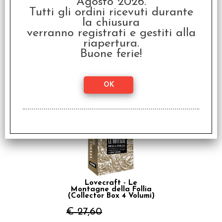
Agosto 2026.
Tutti gli ordini ricevuti durante
la chiusura
verranno registrati e gestiti alla
riapertura.
Lovecraft -
L'Innominabile e Altre
Buone ferie!
Storie
€ 7,50
€
6,00
SCONTO 20%
Lovecraft - Le
Montagne della Follia
(Collector Box 4 Volumi)
€ 27,60