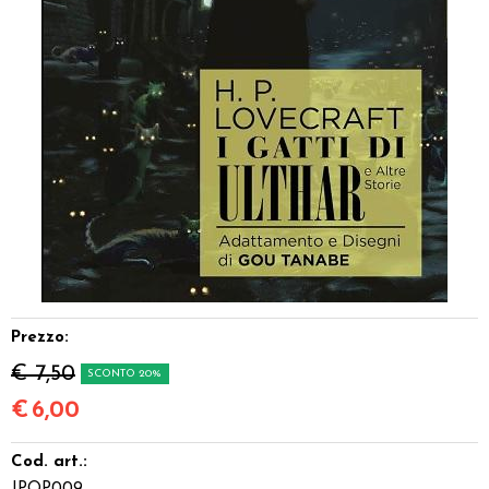
Dadi
Accessori
Giocattoli e Gadget
Offerte del Dragone
Prezzo:
€ 7,50
SCONTO 20%
€
6,00
Cod. art.: