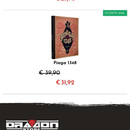
SCONTO 20%
Piaga 1348
€ 39,90
€
31,92