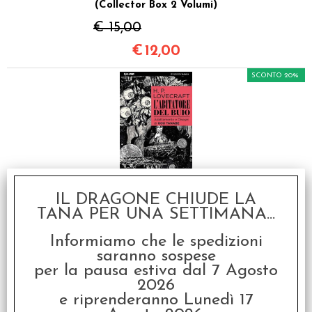
(Collector Box 2 Volumi)
€ 15,00
€
12,00
SCONTO 20%
Lovecraft - L'Abitatore
del Buio
IL DRAGONE CHIUDE LA
TANA PER UNA SETTIMANA...
€ 6,90
€
5,52
Informiamo che le spedizioni
saranno sospese
SCONTO 20%
per la pausa estiva dal 7 Agosto
2026
e riprenderanno Lunedì 17