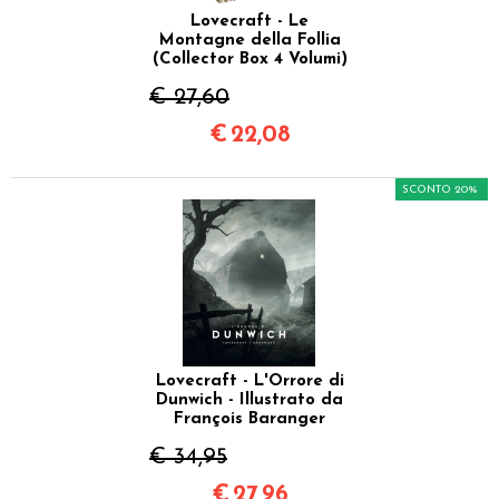
Lovecraft - Le
Montagne della Follia
(Collector Box 4 Volumi)
€ 27,60
€
22,08
SCONTO 20%
Lovecraft - L'Orrore di
Dunwich - Illustrato da
François Baranger
€ 34,95
€
27,96