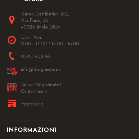
Raven Distribution SRL
Via Fanin, 30
40026 Imola (BO)
Lun - Ven:
9.00 - 13.00 / 14.00 - 18.00
0542-1905146
info@dragonstore.it
Sei un Negoziante?
Contattaci >
Franchising
INFORMAZIONI