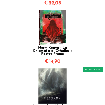
€
22,08
Norm Konyu - La
Chiamata di Cthulhu +
Poster Promo
€
14,90
SCONTO 20%