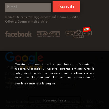
Iscriviti
Iscriviti ti terremo aggiornato sulle nuove uscite,
Offerte, Sconti e molto altro!
Questo sito usa i cookie per fornirti un'esperienza
migliore. Cliccando su "Accetta" saranno attivate tutte le
categorie di cookie. Per decidere quali accettare, cliccare
Recensioni Verificate
invece su "Personalizza". Per maggiori informazioni è
I nostri clienti soddisfatti
valgono più di mille parole
possibile consultare la pagina
Privacy
.
vedi le recensioni >
Personalizza
Raven Distribution SRL - Via Fanin 30, 40026 Imola (BO) - P.Iva
02360891200 - R.E.A. 540705 di Bologna - Cap.Soc. 10000 Euro