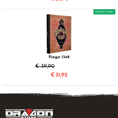
SCONTO 20%
Piaga 1348
€ 39,90
€
31,92