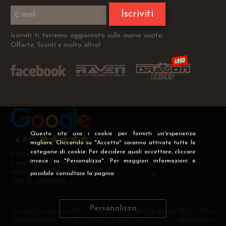
Iscriviti
Iscriviti ti terremo aggiornato sulle nuove uscite,
Offerte, Sconti e molto altro!
Questo sito usa i cookie per fornirti un'esperienza
migliore. Cliccando su "Accetta" saranno attivate tutte le
categorie di cookie. Per decidere quali accettare, cliccare
Recensioni Verificate
invece su "Personalizza". Per maggiori informazioni è
I nostri clienti soddisfatti
valgono più di mille parole
possibile consultare la pagina
Privacy
.
vedi le recensioni >
Personalizza
Raven Distribution SRL - Via Fanin 30, 40026 Imola (BO) - P.Iva
02360891200 - R.E.A. 540705 di Bologna - Cap.Soc. 10000 Euro