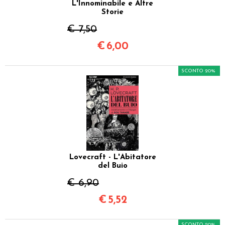
L'Innominabile e Altre
Storie
€ 7,50
€
6,00
SCONTO 20%
Lovecraft - L'Abitatore
del Buio
€ 6,90
€
5,52
SCONTO 20%