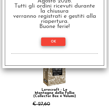
Agosto 2026.
Tutti gli ordini ricevuti durante
la chiusura
verranno registrati e gestiti alla
riapertura.
Lovecraft -
L'Innominabile e Altre
Buone ferie!
Storie
€ 7,50
€
6,00
SCONTO 20%
Lovecraft - Le
Montagne della Follia
(Collector Box 4 Volumi)
€ 27,60