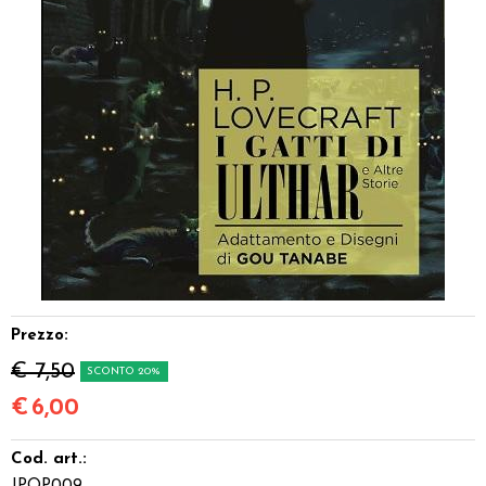
Dadi
Accessori
Giocattoli e Gadget
Offerte del Dragone
Prezzo:
€ 7,50
SCONTO 20%
€
6,00
Cod. art.: