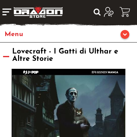
Giochi da Tavolo
Lovecraft - I Gatti di Ulthar e
Altre Storie
Giochi di Ruolo
Librigame
Editoria
Giochi di Carte Collezionabili
Miniature