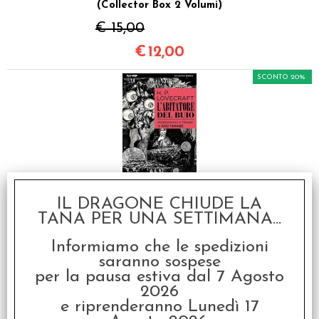
(Collector Box 2 Volumi)
€ 15,00
€
12,00
SCONTO 20%
Lovecraft - L'Abitatore
del Buio
IL DRAGONE CHIUDE LA
TANA PER UNA SETTIMANA...
€ 6,90
€
5,52
Informiamo che le spedizioni
saranno sospese
SCONTO 20%
per la pausa estiva dal 7 Agosto
2026
e riprenderanno Lunedì 17