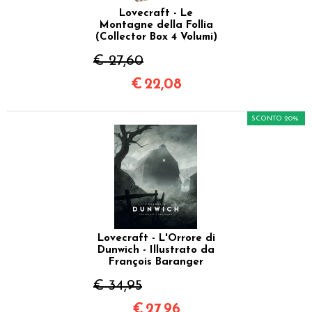
Lovecraft - Le
Montagne della Follia
(Collector Box 4 Volumi)
€ 27,60
€
22,08
SCONTO 20%
Lovecraft - L'Orrore di
Dunwich - Illustrato da
François Baranger
€ 34,95
€
27,96