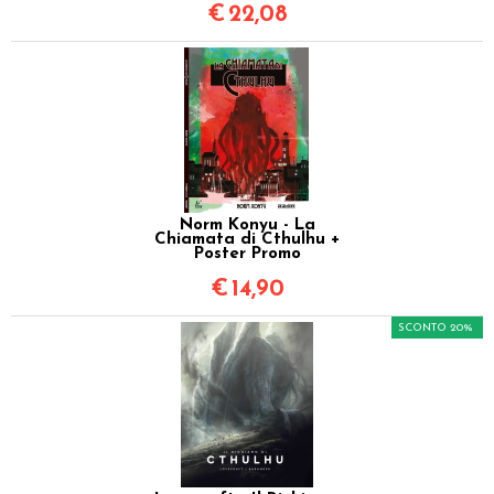
€
22,08
Norm Konyu - La
Chiamata di Cthulhu +
Poster Promo
€
14,90
SCONTO 20%