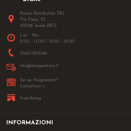
Raven Distribution SRL
Via Fanin, 30
40026 Imola (BO)
Lun - Ven:
9.00 - 13.00 / 14.00 - 18.00
0542-1905146
info@dragonstore.it
Sei un Negoziante?
Contattaci >
Franchising
INFORMAZIONI