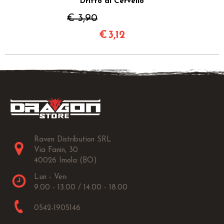
Dritto al Cervello
€ 3,90
€
3,12
Raven Distribution SRL
Via Fanin, 30
40026 Imola (BO)
Lun - Ven:
9.00 - 13.00 / 14.00 - 18.00
0542-1905146