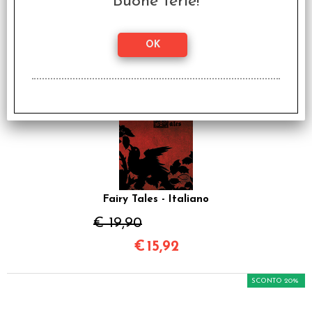
Buone ferie!
€ 3,50
€
2,80
SCONTO 20%
Fairy Tales - Italiano
€ 19,90
€
15,92
SCONTO 20%