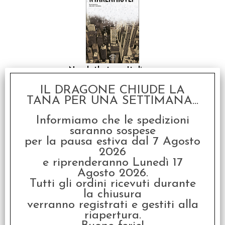
Nyarlathotep - Italiano
€ 14,90
IL DRAGONE CHIUDE LA
TANA PER UNA SETTIMANA...
€
11,92
Informiamo che le spedizioni
saranno sospese
SCONTO 20%
per la pausa estiva dal 7 Agosto
2026
e riprenderanno Lunedì 17
Agosto 2026.
Tutti gli ordini ricevuti durante
la chiusura
verranno registrati e gestiti alla
riapertura.
Clessidra Blu (120
secondi)