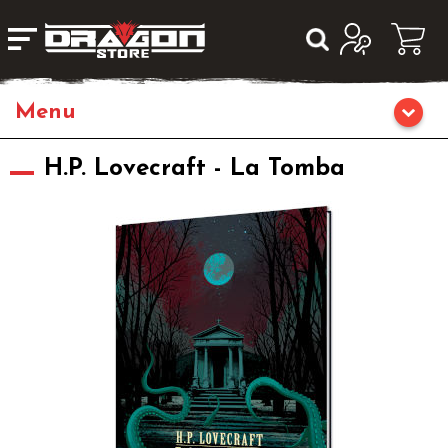
Home
H.P. Lovecraft - La Tomba
Giochi da Tavolo
Giochi di Ruolo
Librigame
Giochi di Carte Collezionabili
Miniature