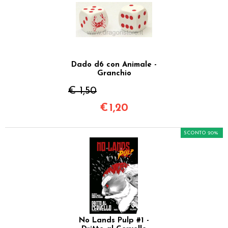
Dado d6 con Animale -
Granchio
€ 1,50
€
1,20
SCONTO 20%
No Lands Pulp #1 -