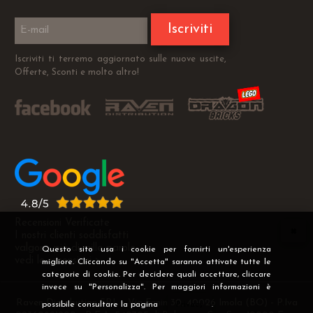
Iscriviti
Iscriviti ti terremo aggiornato sulle nuove uscite,
Offerte, Sconti e molto altro!
Recensioni Verificate
I nostri clienti soddisfatti
valgono più di mille parole
Questo sito usa i cookie per fornirti un'esperienza
vedi le recensioni >
migliore. Cliccando su "Accetta" saranno attivate tutte le
categorie di cookie. Per decidere quali accettare, cliccare
invece su "Personalizza". Per maggiori informazioni è
Raven Distribution SRL - Via Fanin 30, 40026 Imola (BO) - P.Iva
possibile consultare la pagina
Privacy
.