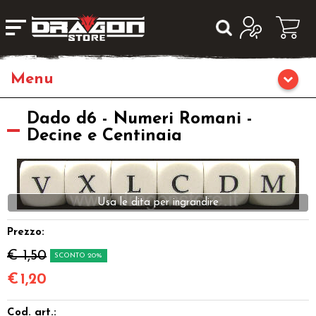
Home
Dado d6 - Numeri Romani -
Decine e Centinaia
Giochi da Tavolo
Giochi di Ruolo
Usa le dita per ingrandire
Librigame
Prezzo:
€ 1,50
SCONTO 20%
Editoria
€
1,20
Giochi di Carte Collezionabili
Cod. art.: