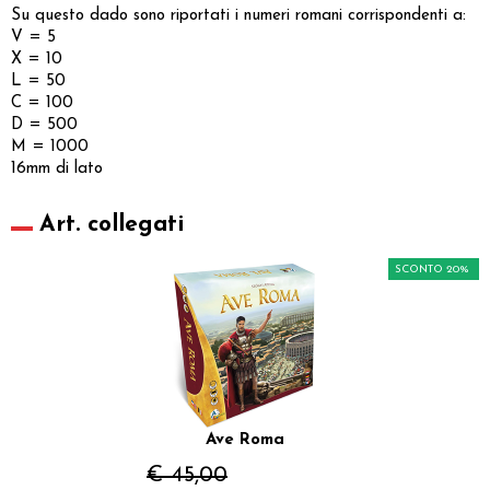
Su questo dado sono riportati i numeri romani corrispondenti a:
V = 5
X = 10
L = 50
C = 100
D = 500
M = 1000
16mm di lato
Art. collegati
SCONTO 20%
Ave Roma
€ 45,00