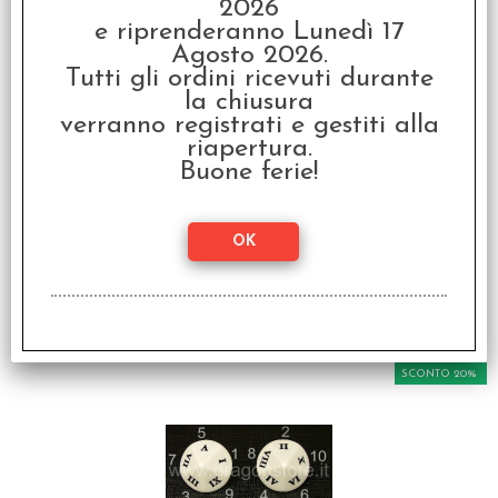
2026
e riprenderanno Lunedì 17
SCONTO 20%
Agosto 2026.
Tutti gli ordini ricevuti durante
la chiusura
verranno registrati e gestiti alla
riapertura.
Buone ferie!
Dado d6 - Numeri
Romani
€ 1,50
€
1,20
SCONTO 20%