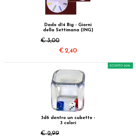
Dado d14 Big - Giorni
della Settimana (ING)
€ 3,00
€
2,40
SCONTO 20%
3d6 dentro un cubetto -
3 colori
€ 2,99