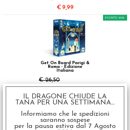
€
9,99
SCONTO 20%
Get On Board Parigi &
Roma - Edizione
Italiana
€ 26,50
€
21,20
IL DRAGONE CHIUDE LA
TANA PER UNA SETTIMANA...
I clienti che hanno acquistato questo
Informiamo che le spedizioni
prodotto, hanno scelto anche questi
saranno sospese
per la pausa estiva dal 7 Agosto
articoli