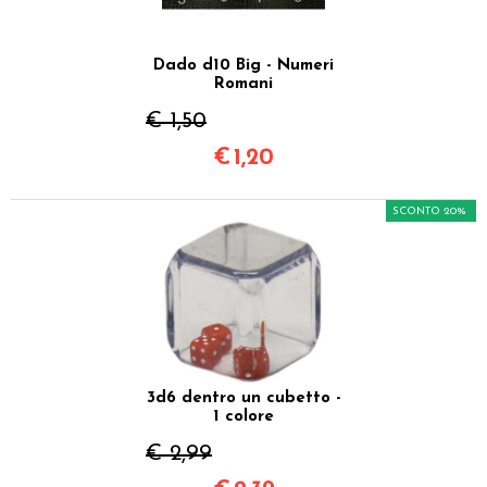
Dado d10 Big - Numeri
Romani
€ 1,50
€
1,20
SCONTO 20%
3d6 dentro un cubetto -
1 colore
€ 2,99