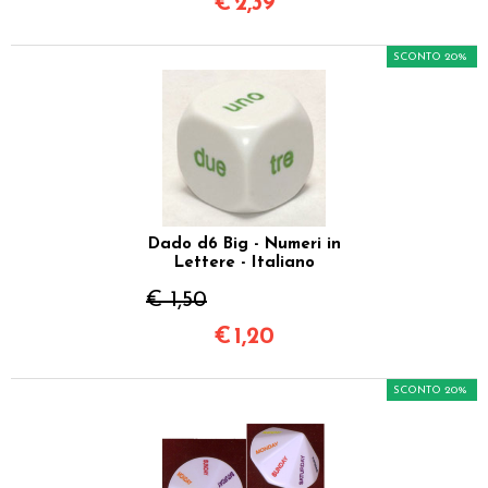
€
2,39
SCONTO 20%
Dado d6 Big - Numeri in
Lettere - Italiano
€ 1,50
€
1,20
SCONTO 20%