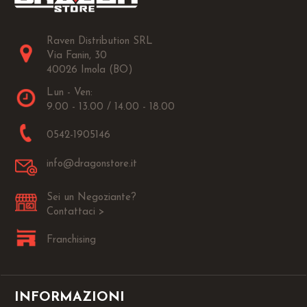
Raven Distribution SRL
Via Fanin, 30
40026 Imola (BO)
Lun - Ven:
9.00 - 13.00 / 14.00 - 18.00
0542-1905146
info@dragonstore.it
Sei un Negoziante?
Contattaci >
Franchising
INFORMAZIONI