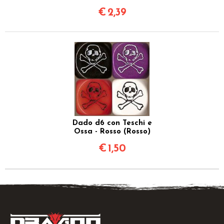
€
2,39
Dado d6 con Teschi e
Ossa - Rosso (Rosso)
€
1,50