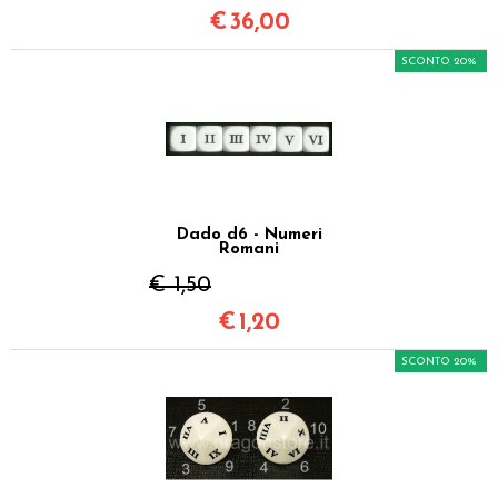
€
36,00
SCONTO 20%
Dado d6 - Numeri
Romani
€ 1,50
€
1,20
SCONTO 20%