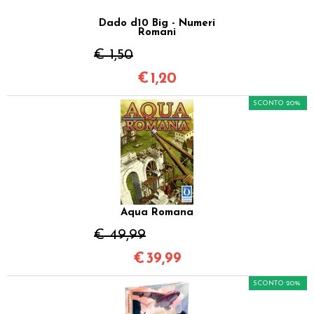
Dado d10 Big - Numeri
Romani
€ 1,50
€
1,20
SCONTO 20%
Aqua Romana
€ 49,99
€
39,99
SCONTO 20%