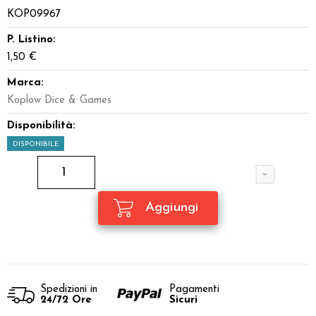
KOP09967
Miniature
P. Listino:
Accessori
1,50 €
Marca:
Giocattoli e Gadget
Koplow Dice & Games
Offerte del Dragone
Disponibilità:
DISPONIBILE
Spedizioni in
Pagamenti
24/72 Ore
Sicuri