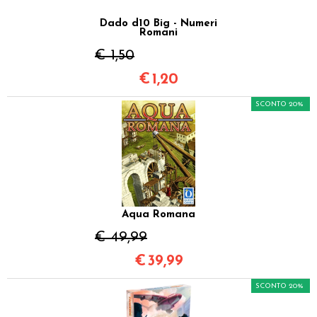
Dado d10 Big - Numeri
Romani
€ 1,50
€
1,20
SCONTO 20%
Aqua Romana
€ 49,99
€
39,99
SCONTO 20%