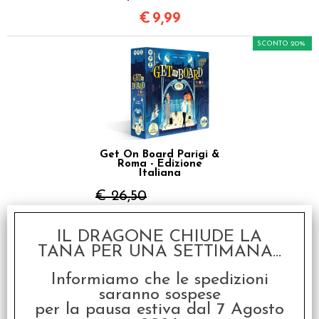
€
9,99
SCONTO 20%
Get On Board Parigi &
Roma - Edizione
Italiana
€ 26,50
€
21,20
IL DRAGONE CHIUDE LA
TANA PER UNA SETTIMANA...
I clienti che hanno acquistato questo
Informiamo che le spedizioni
prodotto, hanno scelto anche questi
saranno sospese
per la pausa estiva dal 7 Agosto
articoli