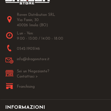
Raven Distribution SRL
Via Fanin, 30
40026 Imola (BO)
Lun - Ven:
9.00 - 13.00 / 14.00 - 18.00
0542-1905146
info@dragonstore.it
Sei un Negoziante?
Contattaci >
Franchising
INFORMAZIONI