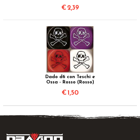
€
2,39
Dado d6 con Teschi e
Ossa - Rosso (Rosso)
€
1,50