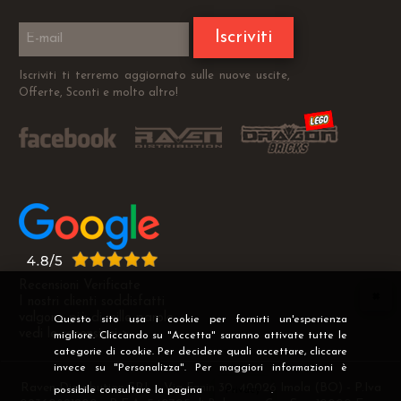
Iscriviti
Iscriviti ti terremo aggiornato sulle nuove uscite,
Offerte, Sconti e molto altro!
Recensioni Verificate
I nostri clienti soddisfatti
valgono più di mille parole
Questo sito usa i cookie per fornirti un'esperienza
vedi le recensioni >
migliore. Cliccando su "Accetta" saranno attivate tutte le
categorie di cookie. Per decidere quali accettare, cliccare
invece su "Personalizza". Per maggiori informazioni è
Raven Distribution SRL - Via Fanin 30, 40026 Imola (BO) - P.Iva
possibile consultare la pagina
Privacy
.