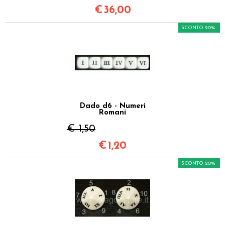
€
36,00
SCONTO 20%
Dado d6 - Numeri
Romani
€ 1,50
€
1,20
SCONTO 20%