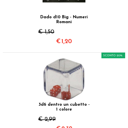
Dado d10 Big - Numeri
Romani
€ 1,50
€
1,20
SCONTO 20%
3d6 dentro un cubetto -
1 colore
€ 2,99