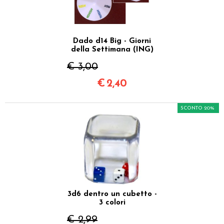
Dado d14 Big - Giorni
della Settimana (ING)
€ 3,00
€
2,40
SCONTO 20%
3d6 dentro un cubetto -
3 colori
€ 2,99