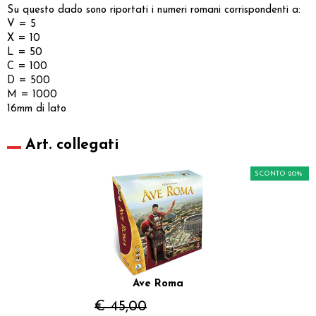
Su questo dado sono riportati i numeri romani corrispondenti a:
V = 5
X = 10
L = 50
C = 100
D = 500
M = 1000
16mm di lato
Art. collegati
SCONTO 20%
Ave Roma
€ 45,00