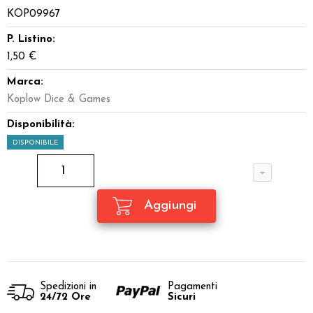
KOP09967
Dadi
P. Listino:
Accessori
1,50 €
Marca:
Giocattoli e Gadget
Koplow Dice & Games
Offerte del Dragone
Disponibilità:
DISPONIBILE
Spedizioni in
Pagamenti
24/72 Ore
Sicuri