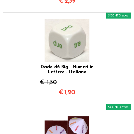
€
2,39
SCONTO 20%
Dado d6 Big - Numeri in
Lettere - Italiano
€ 1,50
€
1,20
SCONTO 20%