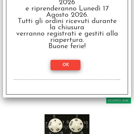
2026
e riprenderanno Lunedì 17
SCONTO 20%
Agosto 2026.
Tutti gli ordini ricevuti durante
la chiusura
verranno registrati e gestiti alla
riapertura.
Buone ferie!
Dado d6 - Numeri
Romani
€ 1,50
€
1,20
SCONTO 20%