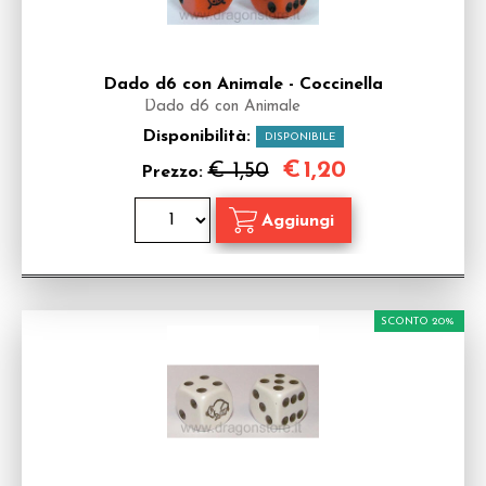
Dado d6 con Animale - Coccinella
Dado d6 con Animale
Disponibilità:
DISPONIBILE
€
1,20
€ 1,50
Prezzo:
SCONTO 20%