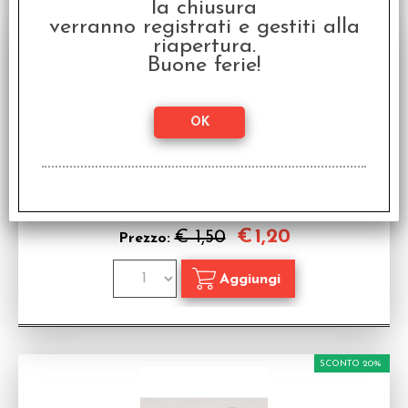
la chiusura
SCONTO 20%
verranno registrati e gestiti alla
riapertura.
Buone ferie!
Dado d6 con Animale - Aquila
Dado d6 con Animale
Disponibilità:
NON DISPONIBILE
€
1,20
€ 1,50
Prezzo:
SCONTO 20%