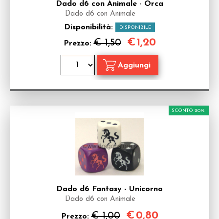
Dado d6 con Animale - Orca
Dado d6 con Animale
Disponibilità:
DISPONIBILE
€
1,20
€ 1,50
Prezzo:
SCONTO 20%
Dado d6 Fantasy - Unicorno
Dado d6 con Animale
€
0,80
€ 1,00
Prezzo: