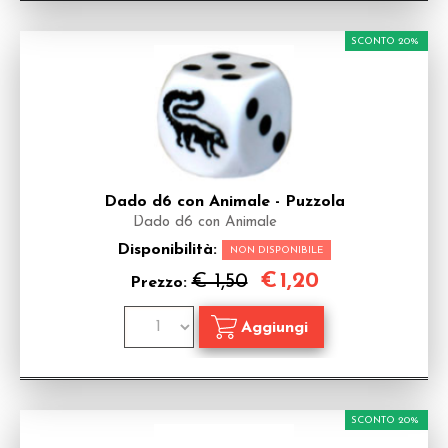
SCONTO 20%
Dado d6 con Animale - Puzzola
Dado d6 con Animale
Disponibilità:
NON DISPONIBILE
€
1,20
€ 1,50
Prezzo:
SCONTO 20%