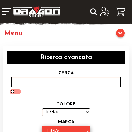
Home
Ricerca avanzata
Giochi da Tavolo
CERCA
Giochi di Ruolo
Librigame
COLORE
Editoria
MARCA
Giochi di Carte Collezionabili