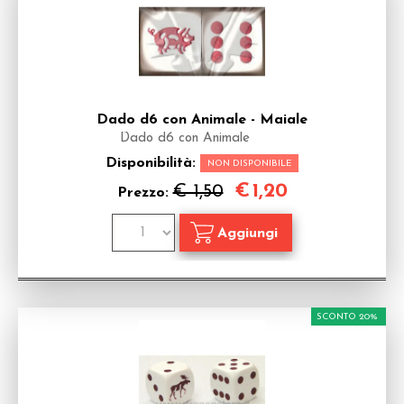
Dado d6 con Animale - Maiale
Dado d6 con Animale
Disponibilità:
NON DISPONIBILE
€
1,20
€ 1,50
Prezzo:
SCONTO 20%