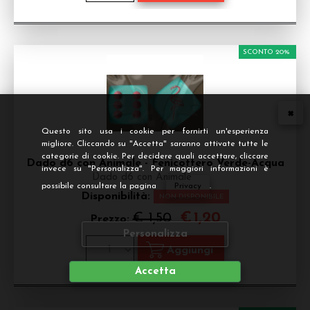
SCONTO 20%
Questo sito usa i cookie per fornirti un'esperienza
migliore. Cliccando su "Accetta" saranno attivate tutte le
categorie di cookie. Per decidere quali accettare, cliccare
Dado d6 con Animale - Fenicottero Verde-Acqua
invece su "Personalizza". Per maggiori informazioni è
Dado d6 con Animale
possibile consultare la pagina
Privacy
.
Disponibilità:
NON DISPONIBILE
€
1,20
€ 1,50
Prezzo:
Personalizza
Accetta