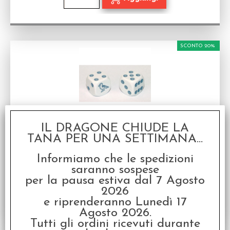
SCONTO 20%
IL DRAGONE CHIUDE LA
Dado d6 con Animale - Gabbiano
TANA PER UNA SETTIMANA...
Dado d6 con Animale
Disponibilità:
DISPONIBILE
Informiamo che le spedizioni
€
1,20
saranno sospese
€ 1,50
Prezzo:
per la pausa estiva dal 7 Agosto
2026
e riprenderanno Lunedì 17
Agosto 2026.
Tutti gli ordini ricevuti durante