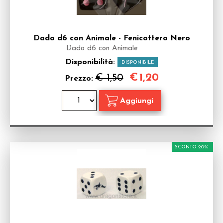
Dado d6 con Animale - Fenicottero Nero
Dado d6 con Animale
Disponibilità:
DISPONIBILE
€
1,20
€ 1,50
Prezzo:
SCONTO 20%