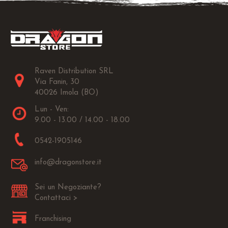
Raven Distribution SRL
Via Fanin, 30
40026 Imola (BO)
Lun - Ven:
9.00 - 13.00 / 14.00 - 18.00
0542-1905146
info@dragonstore.it
Sei un Negoziante?
Contattaci >
Franchising