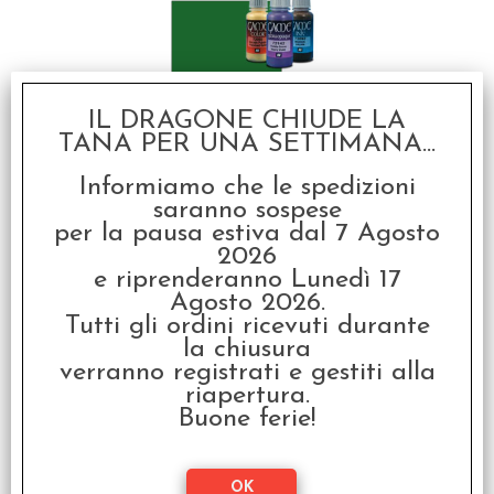
IL DRAGONE CHIUDE LA
TANA PER UNA SETTIMANA...
Vallejo Game Color -
Verde Goblin
Informiamo che le spedizioni
€ 3,30
saranno sospese
per la pausa estiva dal 7 Agosto
€
2,64
2026
e riprenderanno Lunedì 17
SCONTO 20%
Agosto 2026.
Tutti gli ordini ricevuti durante
la chiusura
verranno registrati e gestiti alla
riapertura.
Buone ferie!
Vallejo Game Color -