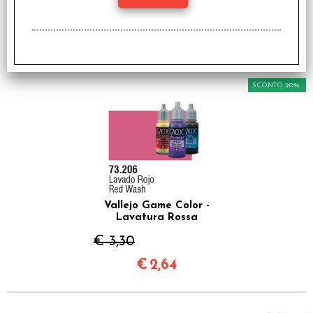
Pelle Scura
€ 3,30
€
2,64
SCONTO 20%
Vallejo Game Color -
Lavatura Rossa
€ 3,30
€
2,64