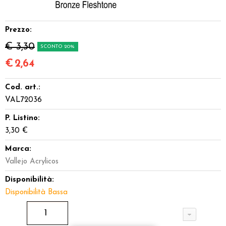
Dadi
Prezzo:
Accessori
€ 3,30
SCONTO 20%
Giocattoli e Gadget
€
2,64
Cod. art.:
Offerte del Dragone
VAL72036
P. Listino:
3,30 €
Marca:
Vallejo Acrylicos
Disponibilità:
Disponibilità Bassa