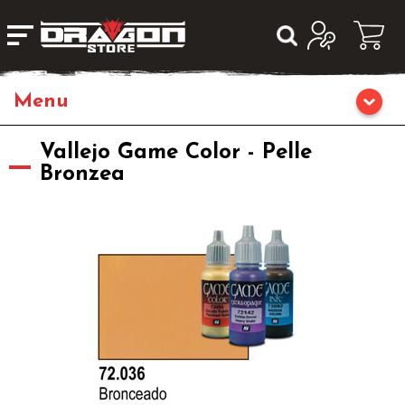
Home
Vallejo Game Color - Pelle
Bronzea
Giochi da Tavolo
Giochi di Ruolo
Librigame
Fumetti & Romanzi
Giochi di Carte Collezionabili