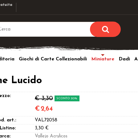
atuita
Sono già r
Per completare l'ordi
itoria
Giochi di Carte Collezionabili
Miniature
Dadi
A
utente e la passwor
pulsante 
Nome u
ne Lucido
Passw
ezzo:
€ 3,30
SCONTO 20%
€
2,64
d. art.:
VAL72058
Hai perso l
 Listino:
3,30 €
arca:
Vallejo Acrylicos