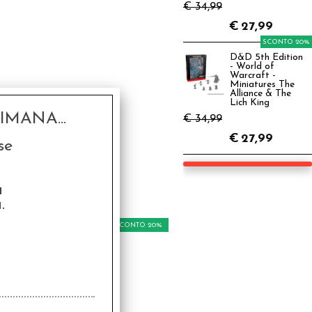
€ 34,99
€
27,99
SCONTO 20%
D&D 5th Edition
- World of
Warcraft -
Miniatures The
Alliance & The
Lich King
MANA...
€ 34,99
€
27,99
se
a
.
SCONTO 20%