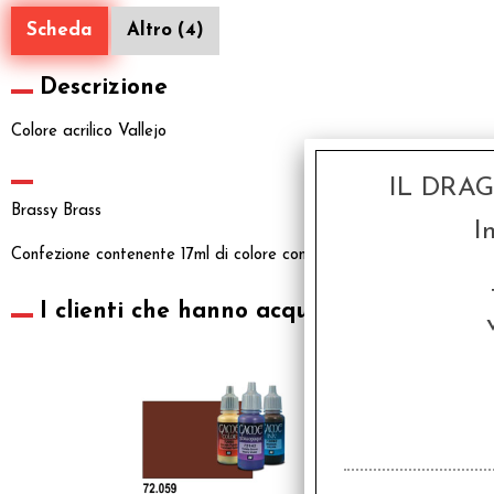
Scheda
Altro (4)
Descrizione
Colore acrilico Vallejo
IL DRA
Brassy Brass
I
Confezione contenente 17ml di colore con contagocce e chiusura er
I clienti che hanno acquistato questo pr
SCONTO 20%