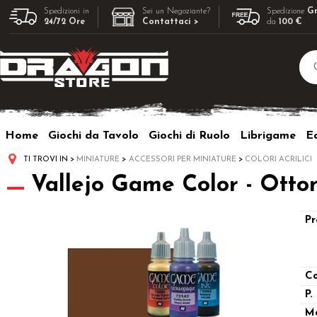
Spedizioni in
Sei un Negoziante?
Spedizione
Gr
24/72 Ore
Contattaci >
da
100 €
Home
Giochi da Tavolo
Giochi di Ruolo
Librigame
Ed
TI TROVI IN
MINIATURE
ACCESSORI PER MINIATURE
COLORI ACRILICI
Vallejo Game Color - Otto
Pr
Co
P.
M