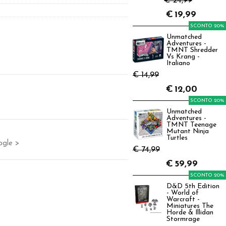
€ 24,99
€
19,99
SCONTO 20%
Unmatched
Adventures -
TMNT Shredder
Vs Krang -
Italiano
€ 14,99
€
12,00
SCONTO 20%
Unmatched
Adventures -
TMNT Teenage
Mutant Ninja
Turtles
ogle >
€ 74,99
€
59,99
SCONTO 20%
D&D 5th Edition
- World of
Warcraft -
Miniatures The
Horde & Illidan
Stormrage