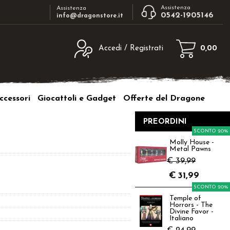
Assistenza
Assistenza
0542-1905146
info@dragonstore.it
Accedi / Registrati
0,00
egistrato
Sono un nuovo cliente
ne inserisci il nome
Se non sei ancora registrato sul nostro
ccessori
Giocattoli e Gadget
Offerte del Dragone
d e poi clicca sul
sito clicca sul pulsante "Registrati"
"Accedi"
PREORDINI
tente:
SCONTO 20%
Molly House -
Metal Pawns
ord:
€ 39,99
€
31,99
SCONTO 20%
Temple of
Horrors - The
a password?
Divine Favor -
Italiano