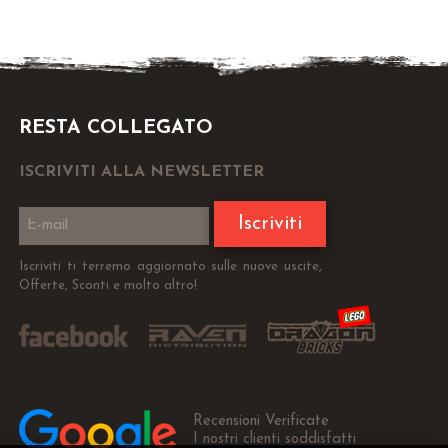
RESTA COLLEGATO
ISCRIVITI ALLA NEWSLETTER
Iscriviti
Iscriviti ti terremo aggiornato sulle nuove uscite,
Offerte, Sconti e molto altro!
Recensioni Verificate
I nostri clienti soddisfatti