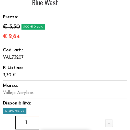
Dadi
Prezzo:
Accessori
€ 3,30
SCONTO 20%
Giocattoli e Gadget
€
2,64
Cod. art.:
Offerte del Dragone
VAL73207
P. Listino:
3,30 €
Marca:
Vallejo Acrylicos
Disponibilità:
DISPONIBILE