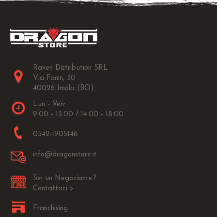
Raven Distribution SRL
Via Fanin, 30
40026 Imola (BO)
Lun - Ven:
9.00 - 13.00 / 14.00 - 18.00
0542-1905146
info@dragonstore.it
Sei un Negoziante?
Contattaci >
Franchising