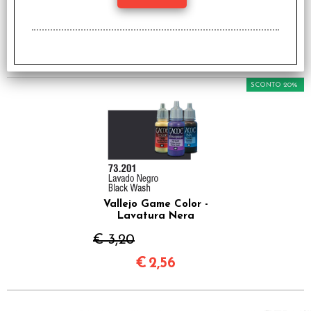
Lavatura Rossa
€ 3,30
€
2,64
SCONTO 20%
Vallejo Game Color -
Lavatura Nera
€ 3,20
€
2,56