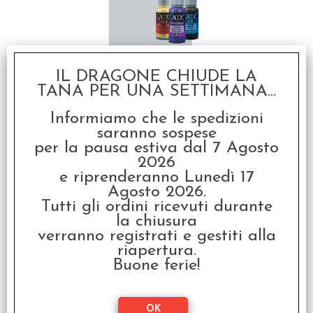
IL DRAGONE CHIUDE LA
TANA PER UNA SETTIMANA...
Vallejo Game Color -
Lavatura Grigio Pallido
Informiamo che le spedizioni
€ 3,30
saranno sospese
per la pausa estiva dal 7 Agosto
€
2,64
2026
e riprenderanno Lunedì 17
SCONTO 20%
Agosto 2026.
Tutti gli ordini ricevuti durante
la chiusura
verranno registrati e gestiti alla
riapertura.
Buone ferie!
Vallejo Game Color -