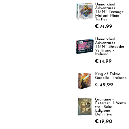
Unmatched
Adventures -
TMNT Teenage
Mutant Ninja
Turtles
€
74,99
Unmatched
Adventures -
TMNT Shredder
Vs Krang -
Italiano
€
14,99
King of Tokyo
Godzilla - Italiano
€
49,99
Grahame -
Petersen: Il Vento
tra i Salici -
Edizione
Definitiva
€
19,90