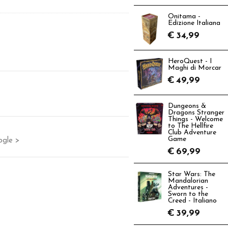
Onitama -
Edizione Italiana
€
34,99
HeroQuest - I
Maghi di Morcar
€
49,99
Dungeons &
Dragons Stranger
Things - Welcome
to The Hellfire
Club Adventure
Game
ogle >
€
69,99
Star Wars: The
Mandalorian
Adventures -
Sworn to the
Creed - Italiano
€
39,99