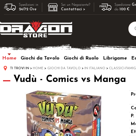
Spedizioni in
Sei un Negoziante?
Spedizione
Gr
24/72 Ore
Contattaci >
da
100 €
Home
Giochi da Tavolo
Giochi di Ruolo
Librigame
Ed
TI TROVI IN
HOME
GIOCHI DA TAVOLO
IN ITALIANO
CLASSICI-FAMIG
Vudù - Comics vs Manga
Pr
Co
P.
M
Et