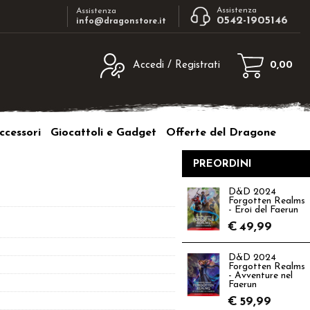
Assistenza
Assistenza
0542-1905146
info@dragonstore.it
Accedi / Registrati
0,00
egistrato
Sono un nuovo cliente
ne inserisci il nome
Se non sei ancora registrato sul nostro
ccessori
Giocattoli e Gadget
Offerte del Dragone
d e poi clicca sul
sito clicca sul pulsante "Registrati"
"Accedi"
PREORDINI
tente:
D&D 2024
Forgotten Realms
ord:
- Eroi del Faerun
€
49,99
D&D 2024
Forgotten Realms
- Avventure nel
a password?
Faerun
€
59,99