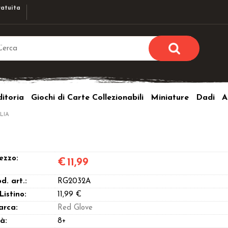
atuita
Sono già r
Per completare l'ordi
itoria
Giochi di Carte Collezionabili
Miniature
Dadi
A
utente e la passwor
pulsante 
LIA
Nome u
Passw
ezzo:
€
11,99
d. art.:
RG2032A
 Listino:
11,99 €
arca:
Red Glove
Hai perso l
à:
8+