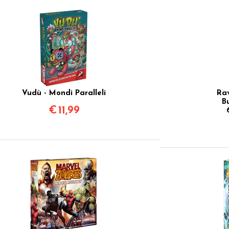
Vudù - Mondi Paralleli
Rav
B
€
11,99