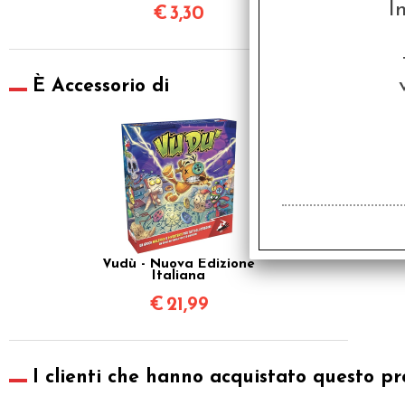
I
€
3,30
È Accessorio di
Vudù - Nuova Edizione
Italiana
€
21,99
I clienti che hanno acquistato questo pr