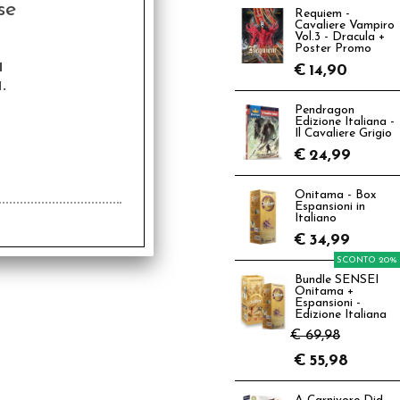
se
Requiem -
Cavaliere Vampiro
Vol.3 - Dracula +
Poster Promo
a
€
14,90
.
Pendragon
Edizione Italiana -
Il Cavaliere Grigio
€
24,99
Onitama - Box
Espansioni in
Italiano
€
34,99
SCONTO 20%
Bundle SENSEI
Onitama +
Espansioni -
Edizione Italiana
€ 69,98
€
55,98