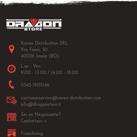
Raven Distribution SRL
Via Fanin, 30
40026 Imola (BO)
Lun - Ven:
9.00 - 13.00 / 14.00 - 18.00
0542-1905146
customerservice@raven-distribution.com
info@dragonstore.it
Sei un Negoziante?
Contattaci >
Franchising