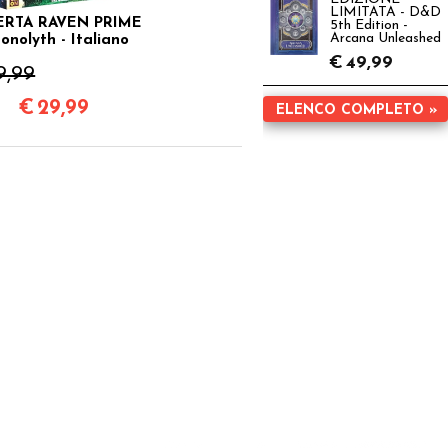
LIMITATA - D&D
ERTA RAVEN PRIME
5th Edition -
Arcana Unleashed
onolyth - Italiano
€
49,99
9,99
€
29,99
ELENCO COMPLETO »