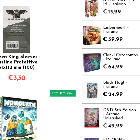
A Carnivore Did
It! - Italiano
€
15,99
Emberheart -
Italiano
€
39,99
Clank! Catacombs
en King Sleeves -
- Italiano
ustine Protettive
€
64,99
61x112 mm (100)
€
3,30
Black Flag! -
Italiano
€
24,99
SCONTO 25%
D&D 5th Edition
- Arcana
Unleashed
€
49,99
EDIZIONE