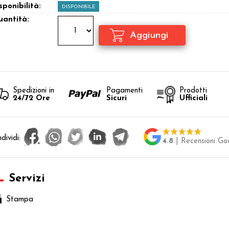
sponibilità:
DISPONIBILE
antità:
Spedizioni in
Pagamenti
Prodotti
24/72 Ore
Sicuri
Ufficiali
dividi:
4.8
| Recensioni Go
Servizi
Stampa