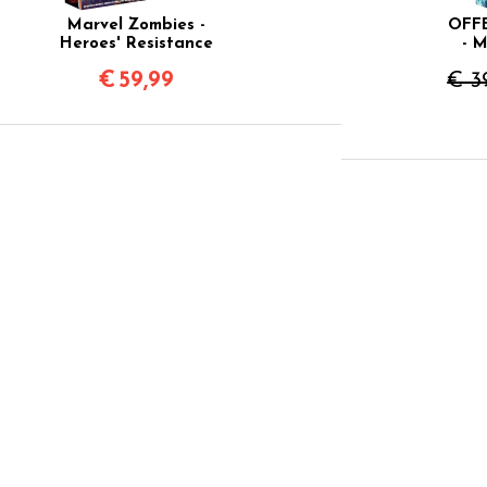
Marvel Zombies -
OFF
Heroes' Resistance
- M
€
59,99
€ 3