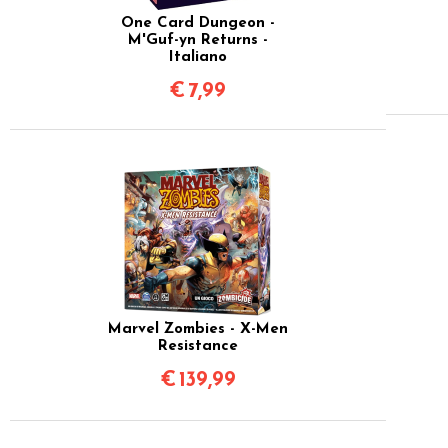
One Card Dungeon -
M'Guf-yn Returns -
Italiano
€
7,99
Marvel Zombies - X-Men
Resistance
€
139,99