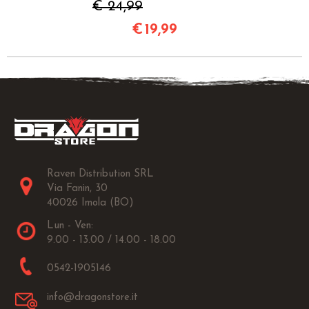
€ 24,99
€
19,99
Raven Distribution SRL
Via Fanin, 30
40026 Imola (BO)
Lun - Ven:
9.00 - 13.00 / 14.00 - 18.00
0542-1905146
info@dragonstore.it