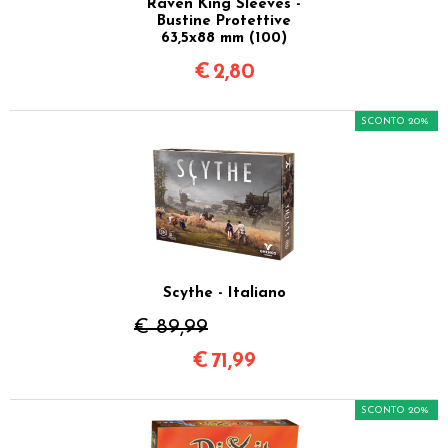
Raven King Sleeves -
Bustine Protettive
63,5x88 mm (100)
€
2,80
SCONTO 20%
Scythe - Italiano
€ 89,99
€
71,99
SCONTO 20%