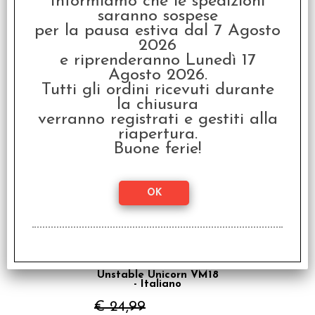
Informiamo che le spedizioni
saranno sospese
per la pausa estiva dal 7 Agosto
2026
e riprenderanno Lunedì 17
Agosto 2026.
Unstable Unicorn Kids -
Tutti gli ordini ricevuti durante
Italiano
la chiusura
€ 19,99
verranno registrati e gestiti alla
riapertura.
€
15,99
Buone ferie!
SCONTO 20%
Unstable Unicorn VM18
- Italiano
€ 24,99