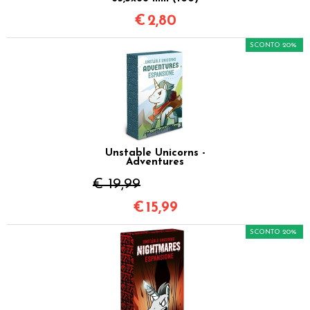
€
2,80
SCONTO 20%
Unstable Unicorns -
Adventures
€ 19,99
€
15,99
SCONTO 20%