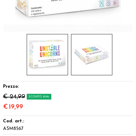
Dadi
Accessori
Giocattoli e Gadget
Offerte del Dragone
Prezzo:
€ 24,99
SCONTO 20%
€
19,99
Cod. art.:
ASM8567