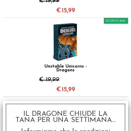
€ 19,99
€
15,99
SCONTO 20%
Unstable Unicorns -
Dragons
€ 19,99
€
15,99
Art. similari
IL DRAGONE CHIUDE LA
TANA PER UNA SETTIMANA...
SCONTO 20%