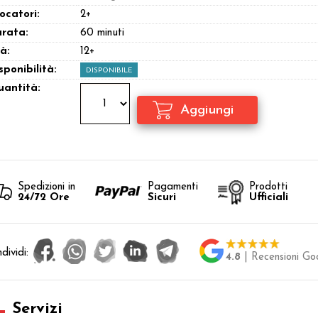
ocatori:
2+
rata:
60 minuti
à:
12+
sponibilità:
DISPONIBILE
antità:
Spedizioni in
Pagamenti
Prodotti
24/72 Ore
Sicuri
Ufficiali
dividi:
4.8
| Recensioni Go
Servizi