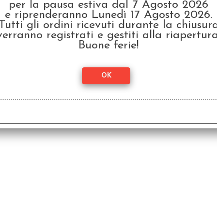
per la pausa estiva dal 7 Agosto 2026
e riprenderanno Lunedì 17 Agosto 2026.
Coco Rido - Versione 2.0
T
Tutti gli ordini ricevuti durante la chiusur
Italiana
verranno registrati e gestiti alla riapertura
€ 24,99
€ 1
Buone ferie!
€
19,99