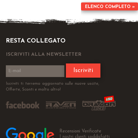
ELENCO COMPLETO »
RESTA COLLEGATO
ISCRIVITI ALLA NEWSLETTER
Iscriviti
Iscriviti ti terremo aggiornato sulle nuove uscite,
Offerte, Sconti e molto altro!
Recensioni Verificate
I nostri clienti soddisfatti