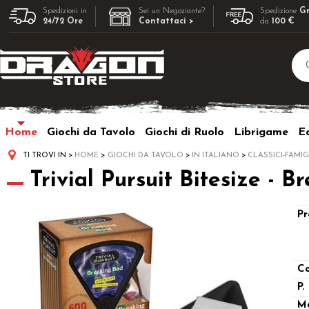
Spedizioni in
Sei un Negoziante?
Spedizione
Gr
24/72 Ore
Contattaci >
da
100 €
Home
Giochi da Tavolo
Giochi di Ruolo
Librigame
Ed
TI TROVI IN
HOME
GIOCHI DA TAVOLO
IN ITALIANO
CLASSICI-FAMIG
Trivial Pursuit Bitesize - B
Pr
Co
P.
M