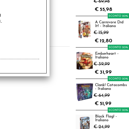
€ 69,98
€
55,98
op Trumps Quiz -
a
Marvel
SCONTO 20%
.
A Carnivore Did
4,99
It! - Italiano
€ 15,99
€
12,00
€
12,80
SCONTO 20%
Emberheart -
Italiano
€ 39,99
€
31,99
SCONTO 20%
Clank! Catacombs
- Italiano
€ 64,99
€
51,99
SCONTO 20%
Black Flag! -
Italiano
€ 24,99