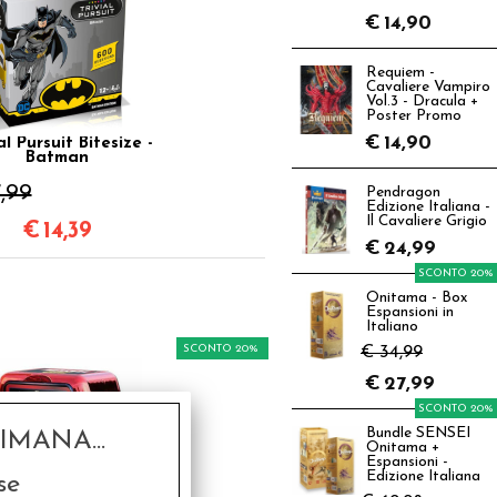
€
14,90
Requiem -
Cavaliere Vampiro
Vol.3 - Dracula +
Poster Promo
€
14,90
al Pursuit Bitesize -
Batman
,99
Pendragon
Edizione Italiana -
Il Cavaliere Grigio
€
14,39
€
24,99
SCONTO 20%
Onitama - Box
Espansioni in
Italiano
SCONTO 20%
€ 34,99
€
27,99
SCONTO 20%
Bundle SENSEI
MANA...
Onitama +
Espansioni -
Edizione Italiana
se