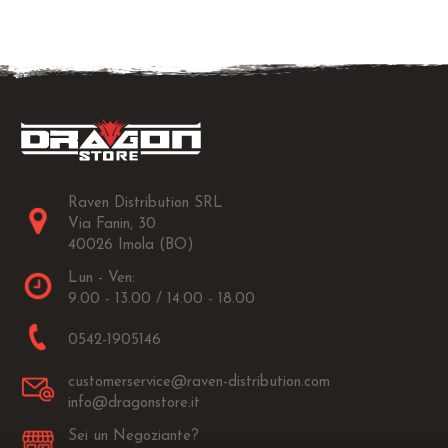
Raven Distribution SRL
Via Fanin, 30
40026 Imola (BO)
Lun - Ven:
9.00 - 13.00 / 14.00 - 18.00
0542-1905146
customerservice@raven-distribution.com
info@dragonstore.it
Sei un Negoziante?