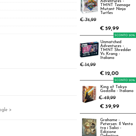
Adventures -
TMNT Teenage
Mutant Ninja
Turtles
€ 74,99
€
59,99
SCONTO 20%
Unmatched
Adventures -
TMNT Shredder
Vs Krang -
Italiano
€ 14,99
€
12,00
SCONTO 20%
King of Tokyo
Godzilla - Italiano
€ 49,99
€
39,99
ogle >
Grahame -
Petersen: Il Vento
tra i Salici -
Edizione
Definitiva