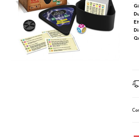
Gi
Du
Et
Di
Qu
Con