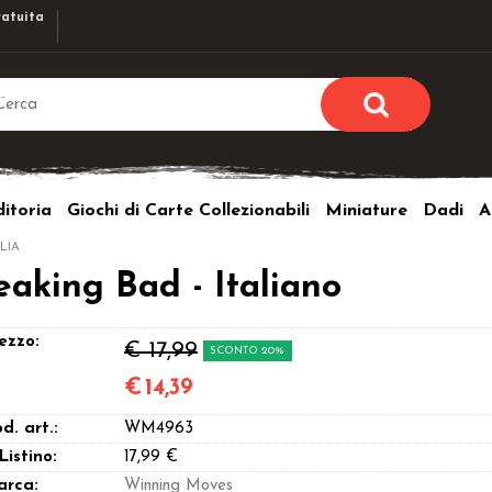
atuita
Sono già r
Per completare l'ordi
itoria
Giochi di Carte Collezionabili
Miniature
Dadi
A
utente e la passwor
pulsante 
LIA
Nome u
reaking Bad - Italiano
Passw
ezzo:
€ 17,99
SCONTO 20%
€
14,39
d. art.:
WM4963
Hai perso l
 Listino:
17,99 €
arca:
Winning Moves