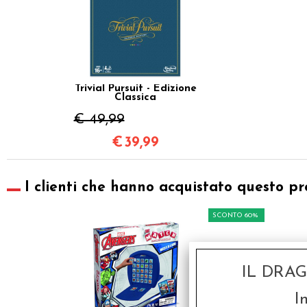
Trivial Pursuit - Edizione
Classica
€ 49,99
€
39,99
I clienti che hanno acquistato questo pr
SCONTO 60%
IL DRA
I