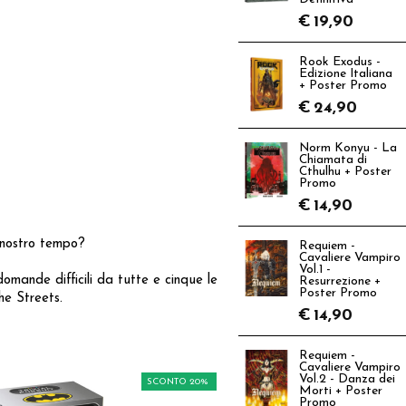
€
19,90
Rook Exodus -
Edizione Italiana
+ Poster Promo
€
24,90
Norm Konyu - La
Chiamata di
Cthulhu + Poster
Promo
€
14,90
 nostro tempo?
Requiem -
Cavaliere Vampiro
Vol.1 -
ande difficili da tutte e cinque le
Resurrezione +
Poster Promo
he Streets.
€
14,90
Requiem -
Cavaliere Vampiro
Vol.2 - Danza dei
SCONTO 20%
Morti + Poster
Promo