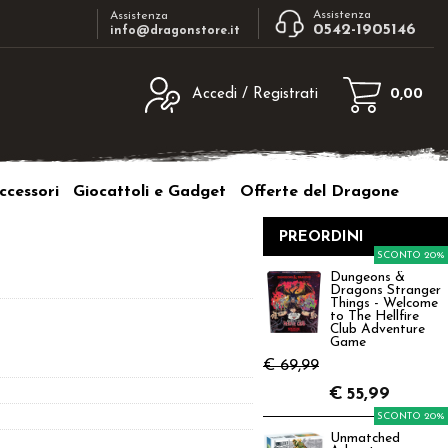
Assistenza
Assistenza
0542-1905146
info@dragonstore.it
Accedi / Registrati
0,00
egistrato
Sono un nuovo cliente
ne inserisci il nome
Se non sei ancora registrato sul nostro
ccessori
Giocattoli e Gadget
Offerte del Dragone
d e poi clicca sul
sito clicca sul pulsante "Registrati"
"Accedi"
PREORDINI
tente:
SCONTO 20%
Dungeons &
Dragons Stranger
ord:
Things - Welcome
to The Hellfire
Club Adventure
Game
€ 69,99
€
55,99
a password?
SCONTO 20%
Unmatched