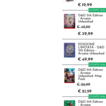
€
19,99
SCONTO 20%
D&D 5th Edition
- Arcana
Unleashed
€ 49,99
€
39,99
EDIZIONE
LIMITATA - D&D
5th Edition -
Arcana Unleashed
€
49,99
SCONTO 20%
D&D 5th Edition
- Arcana
Unleashed: Map
Pack
€ 26,99
€
21,59
SCONTO 20%
D&D 5th Edition
- Arcana