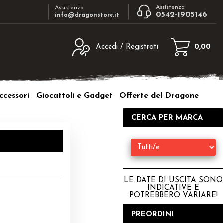
Assistenza
Assistenza
0542-1905146
info@dragonstore.it
Accedi / Registrati
0,00
egistrato
Sono un nuovo cliente
ne inserisci il nome
Se non sei ancora registrato sul nostro
ccessori
Giocattoli e Gadget
Offerte del Dragone
d e poi clicca sul
sito clicca sul pulsante "Registrati"
"Accedi"
CERCA PER MARCA
tente:
ord:
LE DATE DI USCITA SONO
INDICATIVE E
POTREBBERO VARIARE
!
a password?
PREORDINI