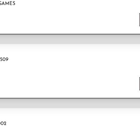
!GAMES
509
002