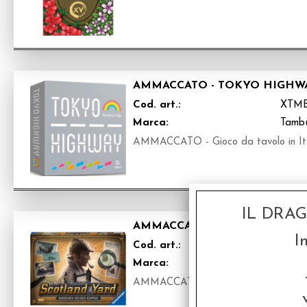
AMMACCATO - TOKYO HIGHWAY
Cod. art.:
XTMB
Marca:
Tamb
AMMACCATO - Gioco da tavolo in It
IL DRA
AMMACCATO - SCOTLAND YAR
I
Cod. art.:
XRVB
Marca:
Raven
AMMACCATO- Gioco da tavolo in ita