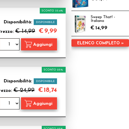
SCONTO 33.4%
Sweep That! -
Italiano
Disponibilità:
DISPONIBILE
€
14,99
€
9,99
€ 14,99
rezzo:
ELENCO COMPLETO »
SCONTO 25%
Disponibilità:
DISPONIBILE
€
18,74
€ 24,99
rezzo:
SCONTO 25%