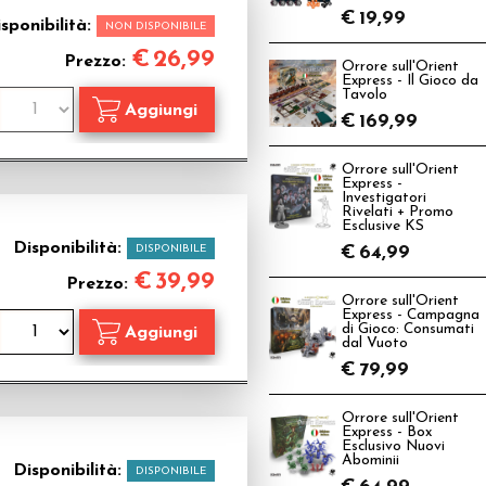
€
19,99
sponibilità:
NON DISPONIBILE
€
26,99
Prezzo:
Orrore sull'Orient
Express - Il Gioco da
Tavolo
€
169,99
Orrore sull'Orient
Express -
Investigatori
Rivelati + Promo
Esclusive KS
Disponibilità:
DISPONIBILE
€
64,99
€
39,99
Prezzo:
Orrore sull'Orient
Express - Campagna
di Gioco: Consumati
dal Vuoto
€
79,99
Orrore sull'Orient
Express - Box
Esclusivo Nuovi
Abominii
Disponibilità:
DISPONIBILE