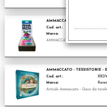
AMMACCATO - PINNA PAZZA 
Cod. art.:
XRD
Marca:
Raven
AMMACCATO - Gioco da tavolo in It
AMMACCATO - TESSISTORIE - 
Cod. art.:
XRD
Marca:
Raven
Articolo Ammaccato - Gioco da tavolo 