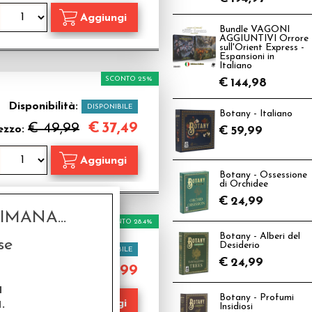
Bundle VAGONI
AGGIUNTIVI Orrore
sull'Orient Express -
Espansioni in
Italiano
SCONTO 25%
€
144,98
Disponibilità:
DISPONIBILE
Botany - Italiano
€
37,49
€ 49,99
ezzo:
€
59,99
Botany - Ossessione
di Orchidee
€
24,99
MANA...
SCONTO 28.4%
Botany - Alberi del
se
Desiderio
Disponibilità:
DISPONIBILE
€
24,99
€
24,99
€ 34,90
ezzo:
a
Botany - Profumi
.
Insidiosi