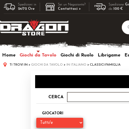
Spedizioni in
Sei un Negoziante?
Spedizione
Gr
24/72 Ore
Contattaci >
da
100 €
Home
Giochi da Tavolo
Giochi di Ruolo
Librigame
Ed
TI TROVI IN
GIOCHI DA TAVOLO
IN ITALIANO
CLASSICI-FAMIGLIA
CERCA
GIOCATORI