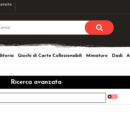
atuita
Sono già r
Per completare l'ordi
itoria
Giochi di Carte Collezionabili
Miniature
Dadi
A
utente e la passwor
pulsante 
Nome u
Ricerca avanzata
Passw
Hai perso l