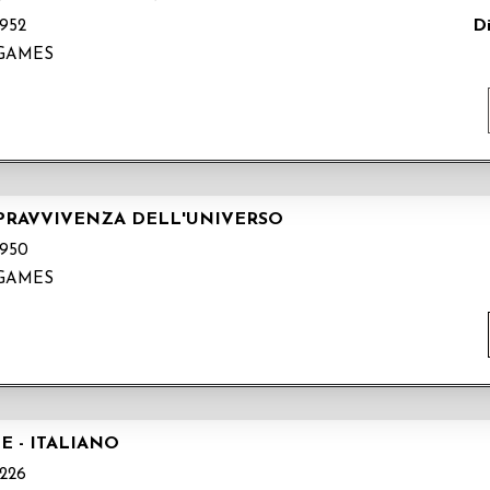
Di
952
!GAMES
OPRAVVIVENZA DELL'UNIVERSO
950
!GAMES
E - ITALIANO
226