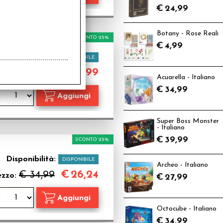
€
24,99
Botany - Rose Reali
SCONTO 25%
€
4,99
Disponibilità:
DISPONIBILE
€
14,99
€ 19,99
rezzo:
Acuarella - Italiano
€
34,99
Super Boss Monster
- Italiano
€
39,99
SCONTO 25%
Disponibilità:
DISPONIBILE
Archeo - Italiano
€
26,24
€ 34,99
ezzo:
€
27,99
Octocube - Italiano
€
34,99