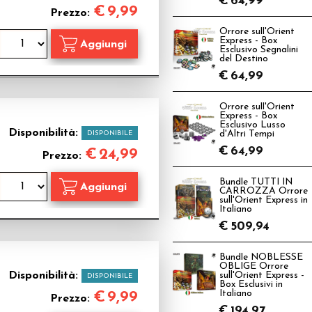
€
64,99
€
9,99
Prezzo:
Orrore sull'Orient
Express - Box
Esclusivo Segnalini
del Destino
€
64,99
Orrore sull'Orient
Express - Box
Esclusivo Lusso
Disponibilità:
DISPONIBILE
d'Altri Tempi
€
64,99
€
24,99
Prezzo:
Bundle TUTTI IN
CARROZZA Orrore
sull'Orient Express in
Italiano
€
509,94
Bundle NOBLESSE
OBLIGE Orrore
Disponibilità:
sull'Orient Express -
DISPONIBILE
Box Esclusivi in
Italiano
€
9,99
Prezzo:
€
194,97