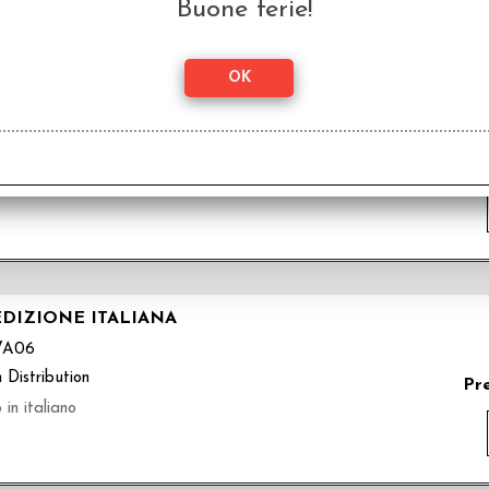
Buone ferie!
- IL ROMPICAPO DELLE CREATURE MARINE
VA08
 Distribution
P
aliano
EDIZIONE ITALIANA
VA06
 Distribution
Pr
in italiano