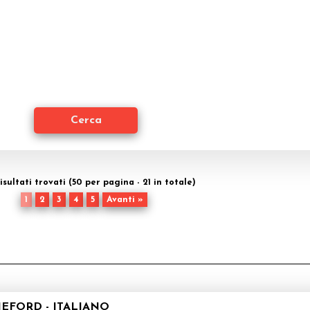
risultati trovati (50 per pagina - 21 in totale)
1
2
3
4
5
Avanti »
NEFORD - ITALIANO