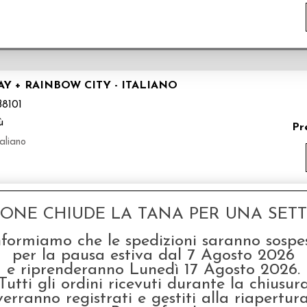
 + RAINBOW CITY - ITALIANO
8101
ù
Pr
aliano
GONE CHIUDE LA TANA PER UNA SETTI
D SHERLOCK HOLMES - EDIZIONE ITALIANA
nformiamo che le spedizioni saranno sospe
27344
per la pausa estiva dal 7 Agosto 2026
sburger
e riprenderanno Lunedì 17 Agosto 2026.
Pr
Tutti gli ordini ricevuti durante la chiusur
liano
verranno registrati e gestiti alla riapertura