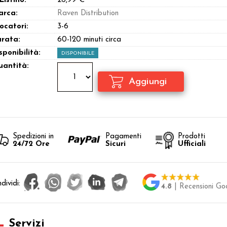
 Listino:
26,99 €
arca:
Raven Distribution
ocatori:
3-6
rata:
60-120 minuti circa
sponibilità:
DISPONIBILE
antità:
Spedizioni in
Pagamenti
Prodotti
24/72 Ore
Sicuri
Ufficiali
dividi:
4.8
| Recensioni Go
Servizi