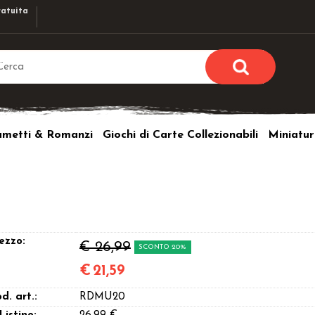
atuita
Sono già r
Per completare l'ordi
umetti & Romanzi
Giochi di Carte Collezionabili
Miniatur
utente e la passwor
pulsante 
Nome u
Passw
ezzo:
€ 26,99
SCONTO 20%
€
21,59
Hai perso l
d. art.:
RDMU20