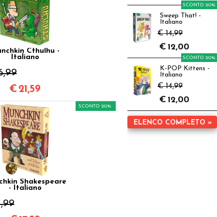
SCONTO 20%
Sweep That! -
Italiano
€ 14,99
€
12,00
nchkin Cthulhu -
Italiano
SCONTO 20%
K-POP Kittens -
6,99
Italiano
€ 14,99
€
21,59
€
12,00
SCONTO 20%
ELENCO COMPLETO »
chkin Shakespeare
- Italiano
1,99