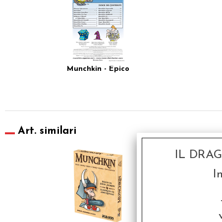
Munchkin - Epico
Art. similari
SCONTO 20%
IL DRA
I