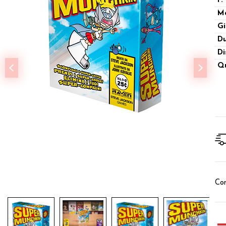
P.
M
Gi
Du
Di
Qu
Con