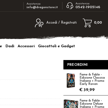
Assistenza
Assistenza
0542-1905146
info@dragonstore.it
Accedi / Registrati
0,00
egistrato
Sono un nuovo cliente
ne inserisci il nome
Se non sei ancora registrato sul nostro
e
Dadi
Accessori
Giocattoli e Gadget
d e poi clicca sul
sito clicca sul pulsante "Registrati"
"Accedi"
tente:
PREORDINI
ord:
Fame & Fable -
Edizione Classica
Italiana + Promo
Early Raven
€
39,99
a password?
Fame & Fable -
Edizione Deluxe
Italiana + Promo