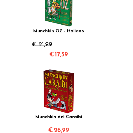
Munchkin OZ - Italiano
€ 21,99
€
17,59
Munchkin dei Caraibi
€
26,99