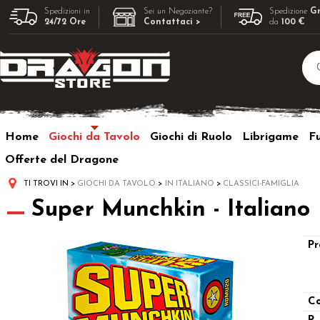
Spedizioni in
Sei un Negoziante?
Spedizione
Gr
24/72 Ore
Contattaci >
da
100 €
Home
Giochi da Tavolo
Giochi di Ruolo
Librigame
F
Offerte del Dragone
TI TROVI IN
GIOCHI DA TAVOLO
IN ITALIANO
CLASSICI-FAMIGLIA
Super Munchkin - Italiano
Pr
Co