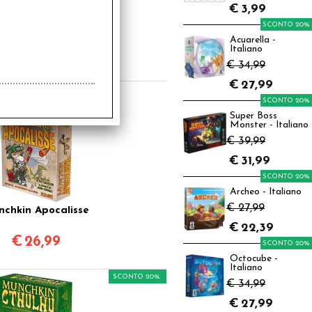
€
3,99
nchkin Leggende
SCONTO 20%
1,99
Acuarella -
Italiano
€
17,59
€ 34,99
€
27,99
SCONTO 20%
Super Boss
Monster - Italiano
€ 39,99
€
31,99
SCONTO 20%
Archeo - Italiano
€ 27,99
chkin Apocalisse
€
22,39
€
26,99
SCONTO 20%
Octocube -
Italiano
SCONTO 20%
€ 34,99
€
27,99