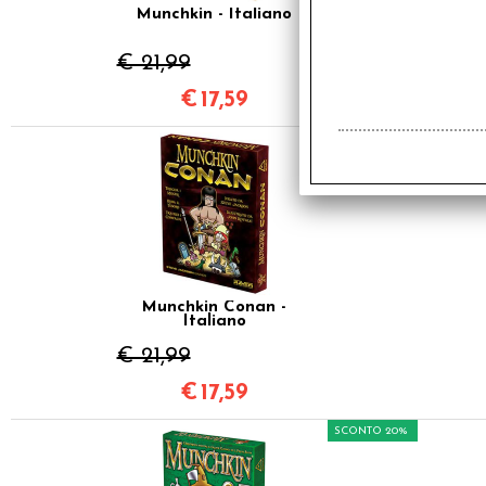
Munchkin - Italiano
€ 21,99
€
17,59
SCONTO 20%
Munchkin Conan -
Italiano
€ 21,99
€
17,59
SCONTO 20%