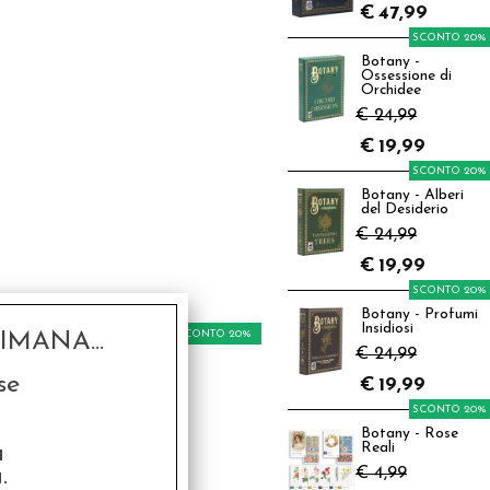
€
47,99
SCONTO 20%
Botany -
Ossessione di
Orchidee
€ 24,99
€
19,99
SCONTO 20%
Botany - Alberi
del Desiderio
€ 24,99
€
19,99
SCONTO 20%
Botany - Profumi
Insidiosi
SCONTO 20%
MANA...
€ 24,99
se
€
19,99
SCONTO 20%
Botany - Rose
a
Reali
.
€ 4,99