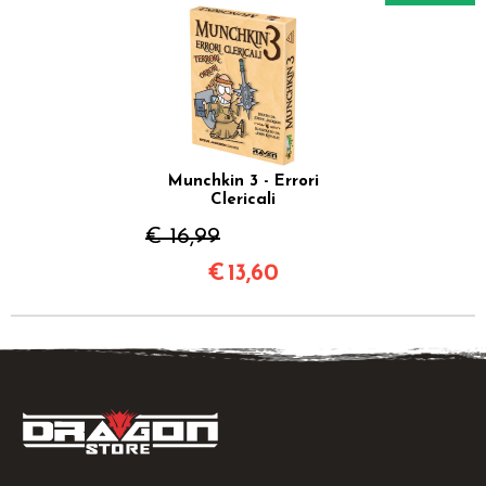
Munchkin 3 - Errori
Clericali
€ 16,99
€
13,60