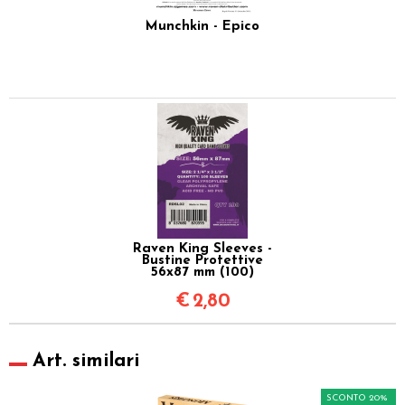
Munchkin - Epico
Raven King Sleeves -
Bustine Protettive
56x87 mm (100)
€
2,80
Art. similari
SCONTO 20%