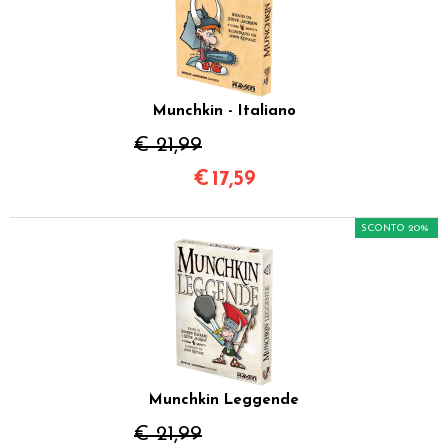
Munchkin - Italiano
€ 21,99
€
17,59
SCONTO 20%
Munchkin Leggende
€ 21,99