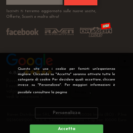
Iscriviti ti terremo aggiornato sulle nuove uscite,
Offerte, Sconti e molto altro!
Questo sito usa i cookie per fornirti un'esperienza
migliore. Cliccando su "Accetta" saranno attivate tutte le
categorie di cookie. Per decidere quali accettare, cliccare
Recensioni Verificate
invece su "Personalizza". Per maggiori informazioni è
I nostri clienti soddisfatti
valgono più di mille parole
possibile consultare la pagina
Privacy
.
vedi le recensioni >
Personalizza
Raven Distribution SRL - Via Fanin 30, 40026 Imola (BO) - P.Iva
02360891200 - R.E.A. 540705 di Bologna - Cap.Soc. 10000 Euro
i.v
Accetta