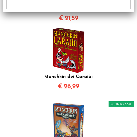
€ 26,99
€
21,59
Munchkin dei Caraibi
€
26,99
SCONTO 20%