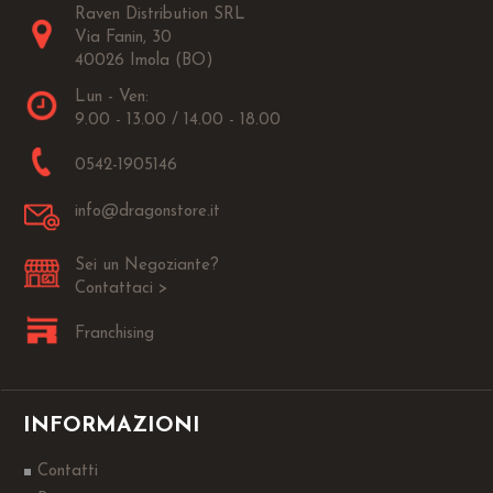
Raven Distribution SRL
Via Fanin, 30
40026 Imola (BO)
Lun - Ven:
9.00 - 13.00 / 14.00 - 18.00
0542-1905146
info@dragonstore.it
Sei un Negoziante?
Contattaci >
Franchising
INFORMAZIONI
Contatti