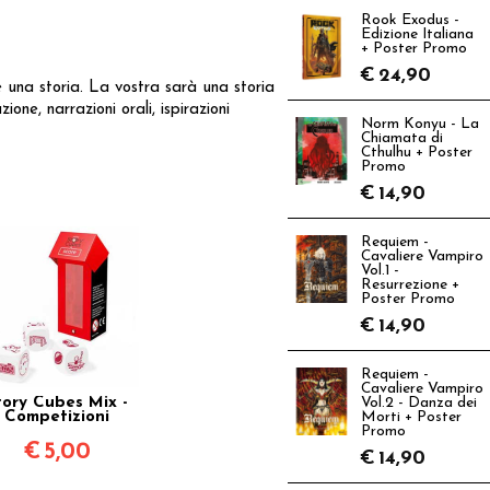
Rook Exodus -
Edizione Italiana
+ Poster Promo
€
24,90
e una storia. La vostra sarà una storia
ne, narrazioni orali, ispirazioni
Norm Konyu - La
Chiamata di
Cthulhu + Poster
Promo
€
14,90
Requiem -
Cavaliere Vampiro
Vol.1 -
Resurrezione +
Poster Promo
€
14,90
Requiem -
Cavaliere Vampiro
tory Cubes Mix -
Vol.2 - Danza dei
Competizioni
Morti + Poster
Promo
€
5,00
€
14,90