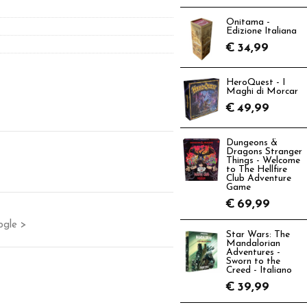
Onitama -
Edizione Italiana
€
34,99
HeroQuest - I
Maghi di Morcar
€
49,99
Dungeons &
Dragons Stranger
Things - Welcome
to The Hellfire
Club Adventure
Game
€
69,99
ogle >
Star Wars: The
Mandalorian
Adventures -
Sworn to the
Creed - Italiano
€
39,99