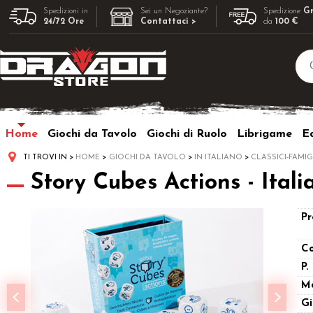
Spedizioni in
Sei un Negoziante?
Spedizione
Gr
24/72 Ore
Contattaci >
da
100 €
Home
Giochi da Tavolo
Giochi di Ruolo
Librigame
Ed
TI TROVI IN
HOME
GIOCHI DA TAVOLO
IN ITALIANO
CLASSICI-FAMIG
Story Cubes Actions - Itali
Pr
Co
P.
M
Gi