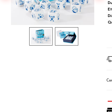
Du
Et
Di
Qu
Con