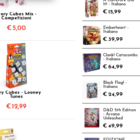
A Carnivore Did
It! - Italiano
€
15,99
tory Cubes Mix -
Competizioni
€
5,00
Emberheart -
Italiano
€
39,99
Clank! Catacombs
- Italiano
€
64,99
Black Flag! -
Italiano
ry Cubes - Looney
€
24,99
Tunes
€
12,99
D&D 5th Edition
- Arcana
Unleashed
€
49,99
EDIZIONE