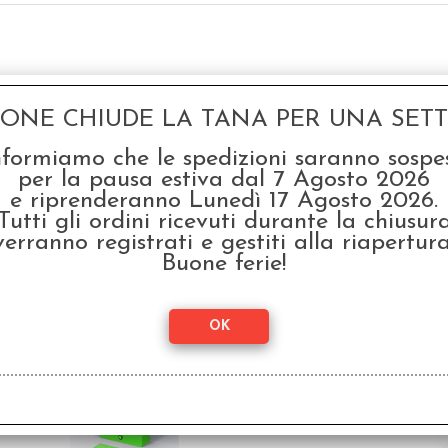
GONE CHIUDE LA TANA PER UNA SETTI
nformiamo che le spedizioni saranno sospe
per la pausa estiva dal 7 Agosto 2026
e riprenderanno Lunedì 17 Agosto 2026.
Tutti gli ordini ricevuti durante la chiusur
verranno registrati e gestiti alla riapertura
Story Cubes Mistery -
Stor
Italiano
Buone ferie!
€
12,99