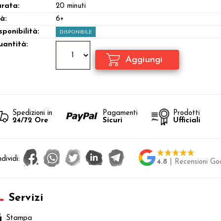
rata:
20 minuti
à:
6+
sponibilità:
DISPONIBILE
antità:
Spedizioni in
Pagamenti
Prodotti
24/72 Ore
Sicuri
Ufficiali
dividi:
4.8
| Recensioni Go
Servizi
Stampa