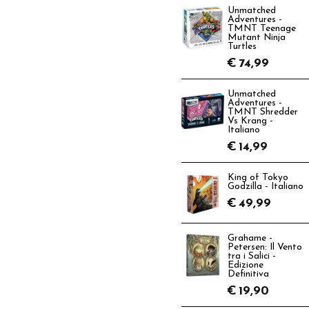
Unmatched
Adventures -
TMNT Teenage
Mutant Ninja
Turtles
€
74,99
Unmatched
Adventures -
TMNT Shredder
Vs Krang -
Italiano
€
14,99
King of Tokyo
Godzilla - Italiano
€
49,99
Grahame -
Petersen: Il Vento
tra i Salici -
Edizione
Definitiva
€
19,90