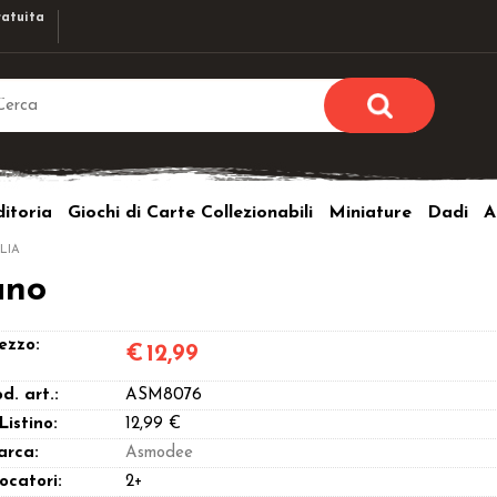
atuita
Sono già r
Per completare l'ordi
itoria
Giochi di Carte Collezionabili
Miniature
Dadi
A
utente e la passwor
pulsante 
LIA
Nome u
ano
Passw
ezzo:
€
12,99
d. art.:
ASM8076
 Listino:
12,99 €
arca:
Asmodee
Hai perso l
ocatori:
2+