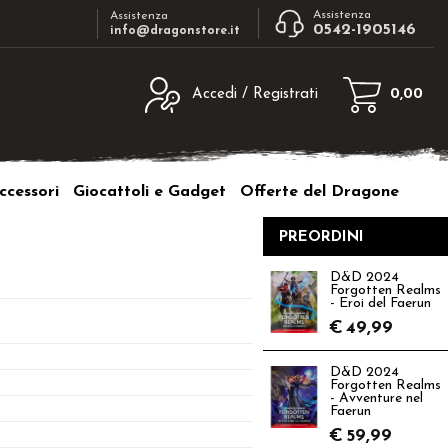
Assistenza
Assistenza
0542-1905146
info@dragonstore.it
Accedi / Registrati
0,00
egistrato
Sono un nuovo cliente
ne inserisci il nome
Se non sei ancora registrato sul nostro
ccessori
Giocattoli e Gadget
Offerte del Dragone
d e poi clicca sul
sito clicca sul pulsante "Registrati"
"Accedi"
PREORDINI
tente:
D&D 2024
Forgotten Realms
ord:
- Eroi del Faerun
€
49,99
D&D 2024
Forgotten Realms
- Avventure nel
a password?
Faerun
€
59,99