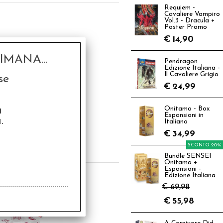
Requiem -
Cavaliere Vampiro
Vol.3 - Dracula +
Poster Promo
€
14,90
MANA...
Pendragon
Edizione Italiana -
Il Cavaliere Grigio
se
€
24,99
a
Onitama - Box
Espansioni in
.
y Cubes - Star Wars
Italiano
€
34,99
€
18,90
SCONTO 20%
Bundle SENSEI
Onitama +
Espansioni -
Edizione Italiana
€ 69,98
€
55,98