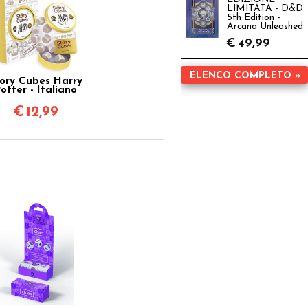
LIMITATA - D&D
5th Edition -
Arcana Unleashed
€
49,99
ELENCO COMPLETO »
ory Cubes Harry
otter - Italiano
€
12,99