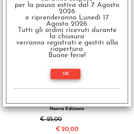
€
15,60
per la pausa estiva dal 7 Agosto
2026
e riprenderanno Lunedì 17
I clienti che hanno acquistato questo
Agosto 2026.
Tutti gli ordini ricevuti durante
prodotto, hanno scelto anche questi
la chiusura
articoli
verranno registrati e gestiti alla
riapertura.
SCONTO 20%
Buone ferie!
C'Era Una Volta -
Nuova Edizione
€ 25,00
€
20,00