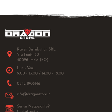
Raven Distribution SRL
Via Fanin, 30
40026 Imola (BO)
Lun - Ven:
9.00 - 13.00 / 14.00 - 18.00
0542-1905146
info@dragonstore.it
Sei un Negoziante?
Contattaci >