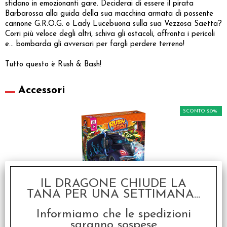
sfidano in emozionanti gare. Deciderai di essere il pirata
Barbarossa alla guida della sua macchina armata di possente
cannone G.R.O.G. o Lady Lucebuona sulla sua Vezzosa Saetta?
Corri più veloce degli altri, schiva gli ostacoli, affronta i pericoli
e... bombarda gli avversari per fargli perdere terreno!
Tutto questo è Rush & Bash!
Accessori
SCONTO 20%
IL DRAGONE CHIUDE LA
Rush & Bash Monster
TANA PER UNA SETTIMANA...
Chase - Italiano
€ 19,50
Informiamo che le spedizioni
saranno sospese