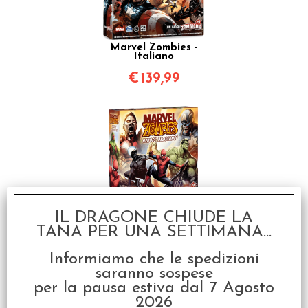
Marvel Zombies -
Italiano
€
139,99
IL DRAGONE CHIUDE LA
Marvel Zombies -
Heroes' Resistance
TANA PER UNA SETTIMANA...
€
59,99
Informiamo che le spedizioni
saranno sospese
per la pausa estiva dal 7 Agosto
2026