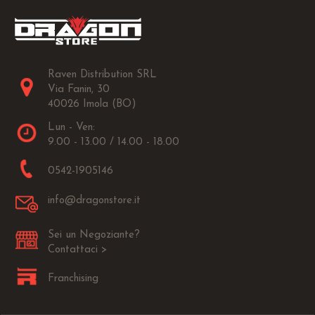
Raven Distribution SRL
Via Fanin, 30
40026 Imola (BO)
Lun - Ven:
9.00 - 13.00 / 14.00 - 18.00
0542-1905146
info@dragonstore.it
Sei un Negoziante?
Contattaci >
Franchising