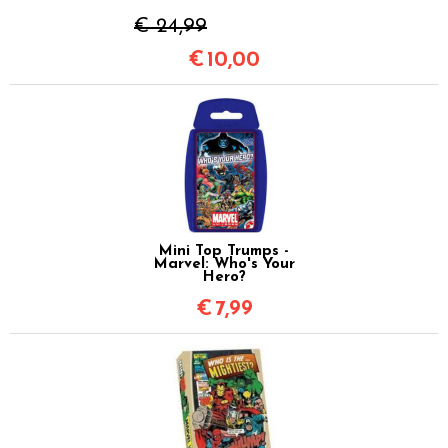
€ 24,99
€
10,00
Mini Top Trumps -
Marvel: Who's Your
Hero?
€
7,99