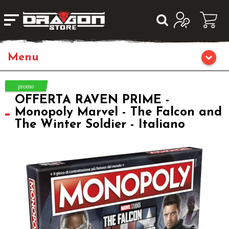
Home
OFFERTA RAVEN PRIME -
Giochi di Ruolo
Monopoly Marvel - The Falcon and
The Winter Soldier - Italiano
Librigame
Editoria
Giochi di Carte Collezionabili
Miniature