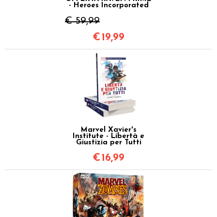
- Heroes Incorporated
€ 59,99
€
19,99
Marvel Xavier's
Institute - Libertà e
Giustizia per Tutti
€
16,99