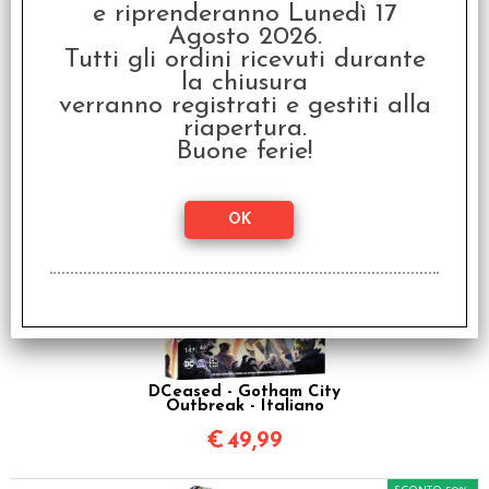
e riprenderanno Lunedì 17
Agosto 2026.
Tutti gli ordini ricevuti durante
la chiusura
verranno registrati e gestiti alla
Marvel Zombies - X-Men
riapertura.
Resistance
Buone ferie!
€
139,99
DCeased - Gotham City
Outbreak - Italiano
€
49,99