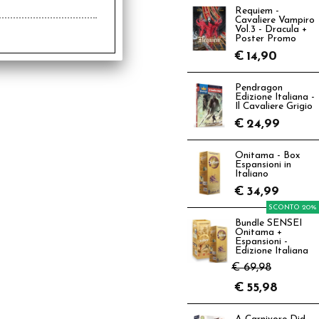
Requiem -
Cavaliere Vampiro
Vol.3 - Dracula +
Poster Promo
€
14,90
Pendragon
Edizione Italiana -
Il Cavaliere Grigio
€
24,99
Onitama - Box
Espansioni in
Italiano
€
34,99
SCONTO 20%
Bundle SENSEI
Onitama +
Espansioni -
Edizione Italiana
€ 69,98
€
55,98