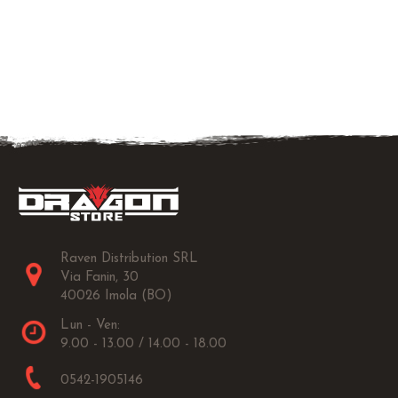
Raven Distribution SRL
Via Fanin, 30
40026 Imola (BO)
Lun - Ven:
9.00 - 13.00 / 14.00 - 18.00
0542-1905146