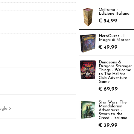
Onitama -
Edizione Italiana
€
34,99
HeroQuest - I
Maghi di Morcar
€
49,99
Dungeons &
Dragons Stranger
Things - Welcome
to The Hellfire
Club Adventure
Game
€
69,99
Star Wars: The
Mandalorian
ogle >
Adventures -
Sworn to the
Creed - Italiano
€
39,99