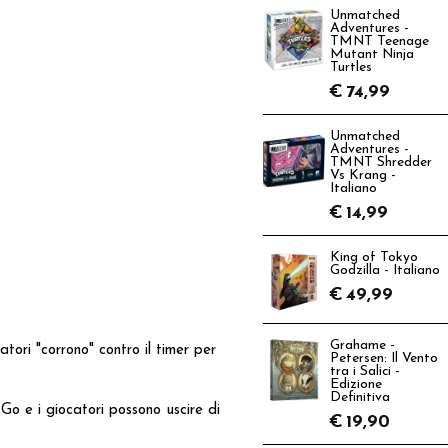
Unmatched
Adventures -
TMNT Teenage
Mutant Ninja
Turtles
€
74,99
Unmatched
Adventures -
TMNT Shredder
Vs Krang -
Italiano
€
14,99
King of Tokyo
Godzilla - Italiano
€
49,99
Grahame -
ori "corrono" contro il timer per
Petersen: Il Vento
tra i Salici -
Edizione
Definitiva
 Go e i giocatori possono uscire di
€
19,90