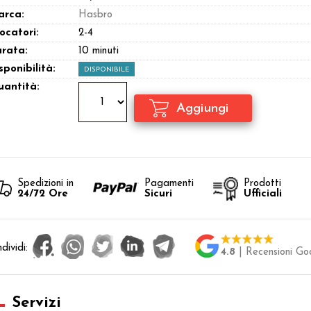
arca:
Hasbro
ocatori:
2-4
rata:
10 minuti
sponibilità:
DISPONIBILE
antità:
Spedizioni in
Pagamenti
Prodotti
24/72 Ore
Sicuri
Ufficiali
dividi:
4.8
| Recensioni Go
Servizi