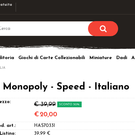
atuita
Sono già r
Per completare l'ordi
itoria
Giochi di Carte Collezionabili
Miniature
Dadi
A
utente e la passwor
pulsante 
LIA
Nome u
onopoly - Speed - Italiano
Passw
ezzo:
€ 39,99
SCONTO 50%
€
20,00
Hai perso l
d. art.:
HAS70331
 Listino:
39,99 €