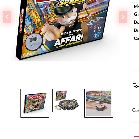
M
Gi
Du
Di
Qu
Con