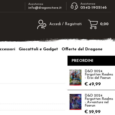
Assistenza
Assistenza
0542-1905146
info@dragonstore.it
Accedi / Registrati
0,00
egistrato
Sono un nuovo cliente
ne inserisci il nome
Se non sei ancora registrato sul nostro
ccessori
Giocattoli e Gadget
Offerte del Dragone
d e poi clicca sul
sito clicca sul pulsante "Registrati"
"Accedi"
PREORDINI
tente:
D&D 2024
Forgotten Realms
ord:
- Eroi del Faerun
€
49,99
D&D 2024
Forgotten Realms
- Avventure nel
a password?
Faerun
€
59,99