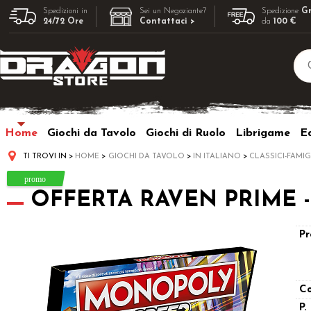
Spedizioni in
Sei un Negoziante?
Spedizione
Gr
24/72 Ore
Contattaci >
da
100 €
Home
Giochi da Tavolo
Giochi di Ruolo
Librigame
Ed
TI TROVI IN
HOME
GIOCHI DA TAVOLO
IN ITALIANO
CLASSICI-FAMIG
OFFERTA RAVEN PRIME - M
Pr
Co
P.