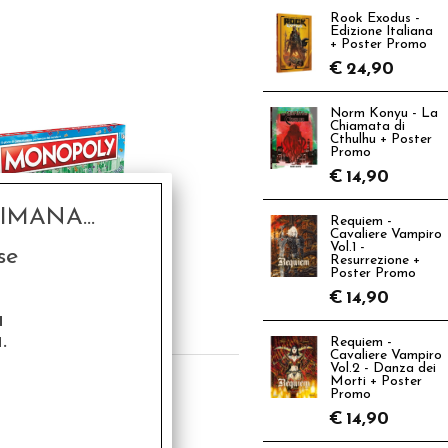
Rook Exodus -
Edizione Italiana
+ Poster Promo
€
24,90
Norm Konyu - La
Chiamata di
Cthulhu + Poster
Promo
€
14,90
MANA...
Requiem -
Cavaliere Vampiro
Vol.1 -
se
Resurrezione +
nopoly - Classico
Poster Promo
€
14,90
€
34,95
a
.
Requiem -
Cavaliere Vampiro
Vol.2 - Danza dei
Morti + Poster
Promo
€
14,90