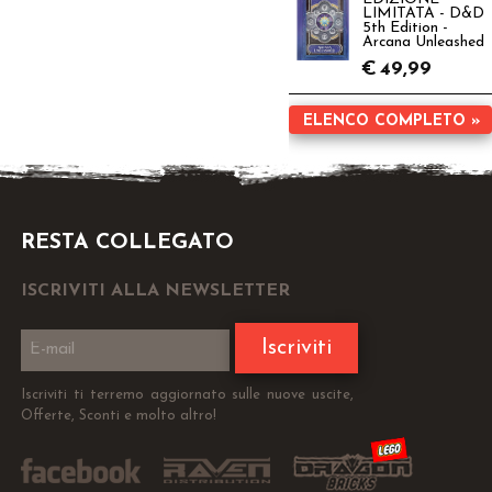
LIMITATA - D&D
5th Edition -
Arcana Unleashed
€
49,99
ELENCO COMPLETO »
RESTA COLLEGATO
ISCRIVITI ALLA NEWSLETTER
Iscriviti
Iscriviti ti terremo aggiornato sulle nuove uscite,
Offerte, Sconti e molto altro!