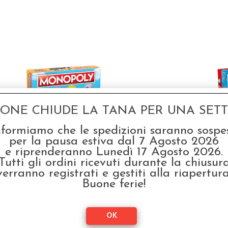
GONE CHIUDE LA TANA PER UNA SETTI
nformiamo che le spedizioni saranno sospe
Monopoly - Naruto -
Mo
per la pausa estiva dal 7 Agosto 2026
Edizione Italiana
e riprenderanno Lunedì 17 Agosto 2026.
€
39,99
Tutti gli ordini ricevuti durante la chiusur
verranno registrati e gestiti alla riapertura
Buone ferie!