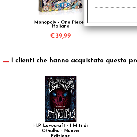
Monopoly - One Piece -
Italiano
€
39,99
I clienti che hanno acquistato questo pr
H.P. Lovecraft - I Miti di
Cthulhu - Nuova
Edizione