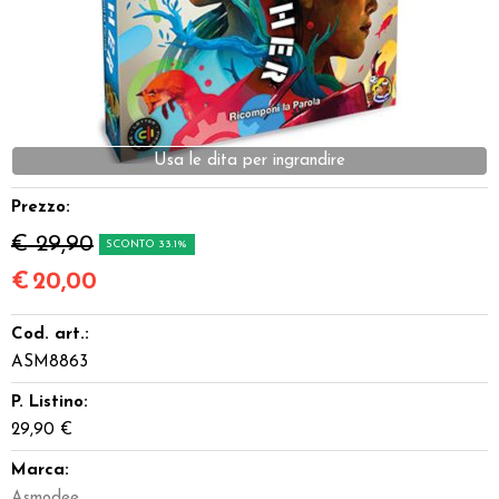
Dadi
Accessori
Giocattoli e Gadget
Usa le dita per ingrandire
Offerte del Dragone
Prezzo:
€ 29,90
SCONTO 33.1%
€
20,00
Cod. art.:
ASM8863
P. Listino:
29,90 €
Marca:
Asmodee