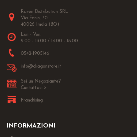
Raven Distribution SRL
Via Fanin, 30
40026 Imola (BO)
Lun - Ven:
9.00 - 13.00 / 14.00 - 18.00
0542-1905146
info@dragonstore.it
Sei un Negoziante?
Contattaci >
Franchising
INFORMAZIONI