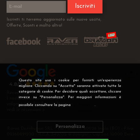
Iscriviti
Iscriviti ti terremo aggiornato sulle nuove uscite,
Offerte, Sconti e molto altro!
Questo sito usa i cookie per fornirti un'esperienza
migliore. Cliccando su "Accetta" saranno attivate tutte le
categorie di cookie. Per decidere quali accettare, cliccare
Recensioni Verificate
invece su "Personalizza". Per maggiori informazioni è
I nostri clienti soddisfatti
valgono più di mille parole
possibile consultare la pagina
Privacy
.
vedi le recensioni >
Personalizza
Raven Distribution SRL - Via Fanin 30, 40026 Imola (BO) - P.Iva
02360891200 - R.E.A. 540705 di Bologna - Cap.Soc. 10000 Euro
i.v