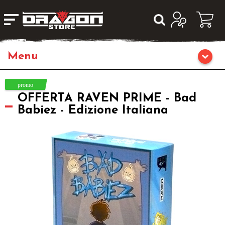
Home
OFFERTA RAVEN PRIME - Bad
Giochi di Ruolo
Babiez - Edizione Italiana
Librigame
Editoria
Giochi di Carte Collezionabili
Miniature