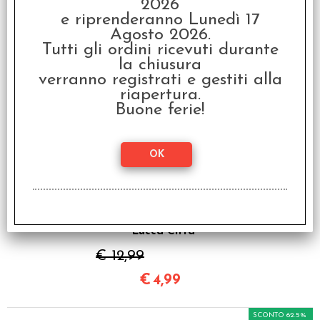
- Winter Tales - Storie
2026
d'Inverno
e riprenderanno Lunedì 17
Agosto 2026.
€ 49,99
Tutti gli ordini ricevuti durante
€
14,99
la chiusura
verranno registrati e gestiti alla
riapertura.
SCONTO 61.6%
Buone ferie!
OFFERTA RAVEN PRIME
- Lucca Città
€ 12,99
€
4,99
SCONTO 62.5%