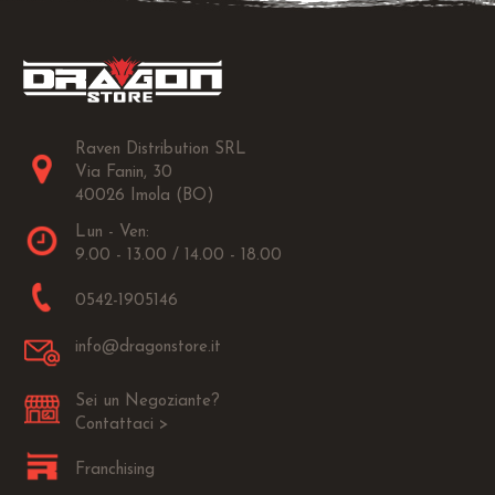
Raven Distribution SRL
Via Fanin, 30
40026 Imola (BO)
Lun - Ven:
9.00 - 13.00 / 14.00 - 18.00
0542-1905146
info@dragonstore.it
Sei un Negoziante?
Contattaci >
Franchising