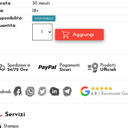
rata:
30 minuti
à:
18+
sponibilità:
DISPONIBILE
antità:
Spedizioni in
Pagamenti
Prodotti
24/72 Ore
Sicuri
Ufficiali
dividi:
4.8
| Recensioni Go
Servizi
Stampa