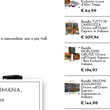
Esclusivo Lusso
d'Altri Tempi
€
64,99
Bundle TUTTI IN
CARROZZA
Orrore sull'Orient
Express in Italiano
€
509,94
o si nascondono uno o più troll,
Bundle
NOBLESSE
OBLIGE Orrore
sull'Orient Express
- Box Esclusivi in
Italiano
€
194,97
Bundle VAGONI
AGGIUNTIVI
Orrore sull'Orient
MANA...
Express -
Espansioni in
Italiano
se
€
144,98