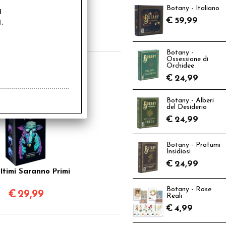
a
Botany - Italiano
n si Può Più Dire
iente - VM 18 -
.
€
59,99
isionismo Storico
€
29,99
Botany -
Ossessione di
Orchidee
€
24,99
Botany - Alberi
del Desiderio
€
24,99
Botany - Profumi
Insidiosi
€
24,99
Ultimi Saranno Primi
Botany - Rose
€
29,99
Reali
€
4,99