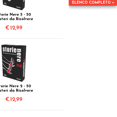
ELENCO COMPLETO »
torie Nere 5 - 50
steri da Risolvere
€
12,99
torie Nere 2 - 50
steri da Risolvere
€
12,99