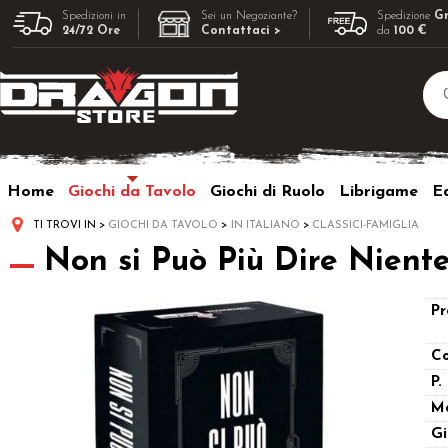
Spedizioni in
Sei un Negoziante?
Spedizione
Gr
24/72 Ore
Contattaci >
da
100 €
Home
Giochi da Tavolo
Giochi di Ruolo
Librigame
Ed
TI TROVI IN
GIOCHI DA TAVOLO
IN ITALIANO
CLASSICI-FAMIGLIA
Non si Può Più Dire Nient
Pr
Co
P.
M
Gi