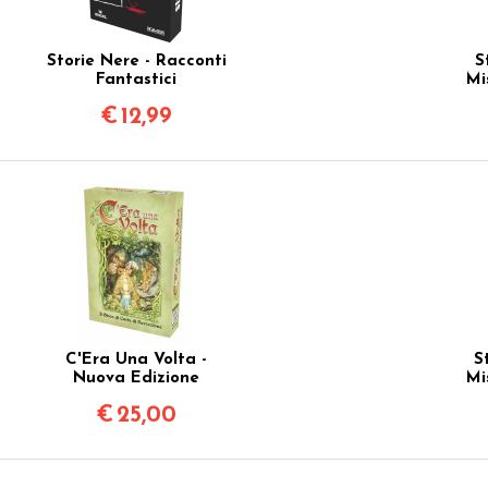
Storie Nere - Racconti
S
Fantastici
Mi
€
12,99
C'Era Una Volta -
S
Nuova Edizione
Mi
€
25,00