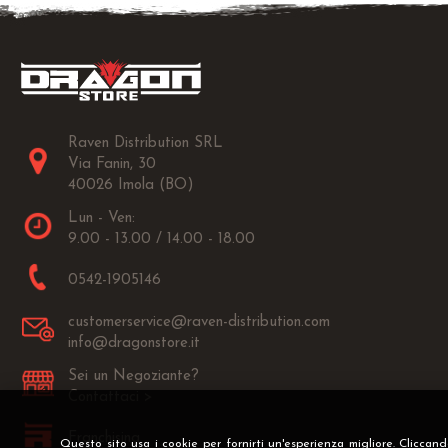
Raven Distribution SRL
Via Fanin, 30
40026 Imola (BO)
Lun - Ven:
9.00 - 13.00 / 14.00 - 18.00
0542-1905146
customerservice@raven-distribution.com
info@dragonstore.it
Sei un Negoziante?
Contattaci >
Franchising
Questo sito usa i cookie per fornirti un'esperienza migliore. Cliccan