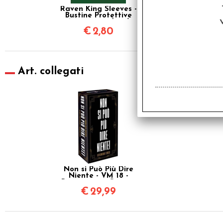
Raven King Sleeves -
Bustine Protettive
63,5x88 mm (100)
€
2,80
Art. collegati
Non si Può Più Dire
Niente - VM 18 -
Revisionismo Storico
€
29,99