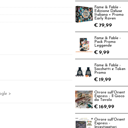
Fame & Fable -
Edizione Deluxe
Italiana + Promo
Early Raven
€
79,99
Fame & Fable -
Pack Promo
Leggende
€
9,99
Fame & Fable -
Sacchetti e Token
Promo
€
19,99
Orrore sull'Orient
ogle >
Express - Il Gioco
da Tavolo
€
169,99
Orrore sull'Orient
Express -
Investigatori