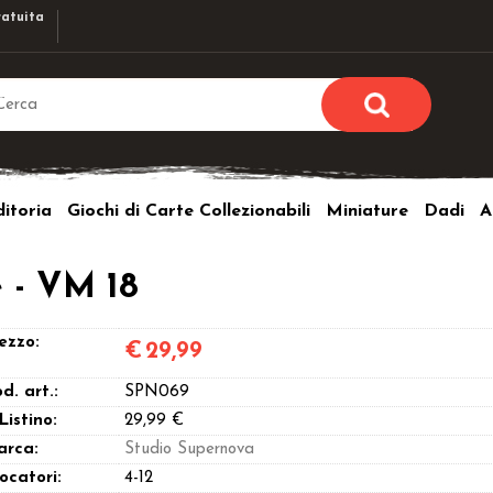
atuita
Sono già r
Per completare l'ordi
itoria
Giochi di Carte Collezionabili
Miniature
Dadi
A
utente e la passwor
pulsante 
Nome u
e - VM 18
Passw
ezzo:
€
29,99
d. art.:
SPN069
 Listino:
29,99 €
arca:
Studio Supernova
Hai perso l
ocatori:
4-12