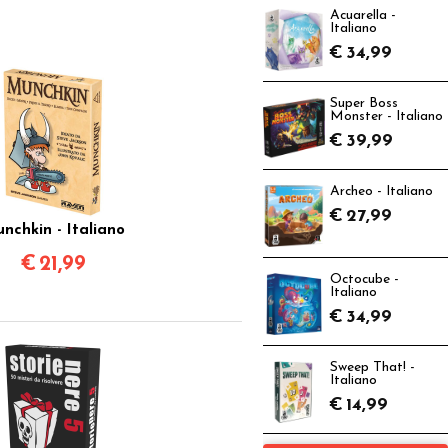
Acuarella -
Italiano
€
34,99
Super Boss
Monster - Italiano
€
39,99
Archeo - Italiano
€
27,99
nchkin - Italiano
€
21,99
Octocube -
Italiano
€
34,99
Sweep That! -
Italiano
€
14,99