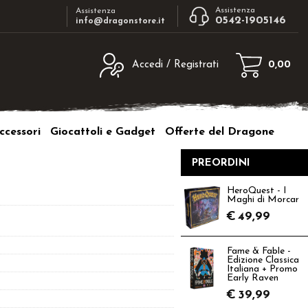
Assistenza
Assistenza
0542-1905146
info@dragonstore.it
Accedi / Registrati
0,00
egistrato
Sono un nuovo cliente
ne inserisci il nome
Se non sei ancora registrato sul nostro
ccessori
Giocattoli e Gadget
Offerte del Dragone
d e poi clicca sul
sito clicca sul pulsante "Registrati"
"Accedi"
PREORDINI
tente:
HeroQuest - I
Maghi di Morcar
ord:
€
49,99
Fame & Fable -
Edizione Classica
Italiana + Promo
Early Raven
a password?
€
39,99