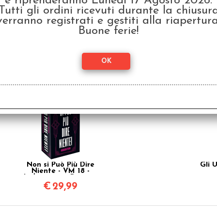
e riprenderanno Lunedì 17 Agosto 2026.
Tutti gli ordini ricevuti durante la chiusur
Non si Può Più Dire
No
Niente - VM 18 -
N
verranno registrati e gestiti alla riapertura
Indignazioni Perenni
Rev
Buone ferie!
€
29,99
Non si Può Più Dire
Gli 
Niente - VM 18 -
Indignazioni Perenni
€
29,99