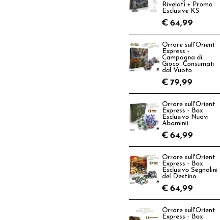
Rivelati + Promo
Esclusive KS
€
64,99
Orrore sull'Orient
Express -
Campagna di
Gioco: Consumati
dal Vuoto
€
79,99
Orrore sull'Orient
Express - Box
Esclusivo Nuovi
Abominii
€
64,99
Orrore sull'Orient
Express - Box
Esclusivo Segnalini
del Destino
€
64,99
Orrore sull'Orient
Express - Box