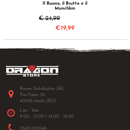
Il Buono, il Brutto e il
Munchkin
€ 24,99
€
19,99
Raven Distribution SRL
Via Fanin, 30
40026 Imola (BO)
Lun - Ven:
9.00 - 13.00 / 14.00 - 18.00
0542-1905146