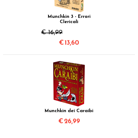
Munchkin 3 - Errori
Clericali
€ 16,99
€
13,60
Munchkin dei Caraibi
€
26,99