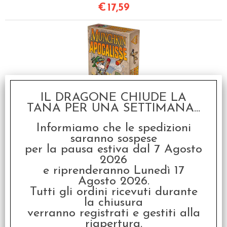
€
17,59
IL DRAGONE CHIUDE LA
Munchkin Apocalisse
TANA PER UNA SETTIMANA...
€
26,99
Informiamo che le spedizioni
saranno sospese
per la pausa estiva dal 7 Agosto
SCONTO 20%
2026
e riprenderanno Lunedì 17
Agosto 2026.
Tutti gli ordini ricevuti durante
la chiusura
verranno registrati e gestiti alla
riapertura.