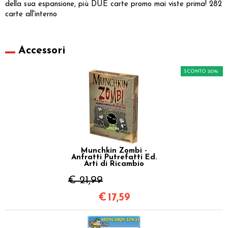
della sua espansione, più DUE carte promo mai viste prima! 282
carte all'interno
Accessori
SCONTO 20%
Munchkin Zombi -
Anfratti Putrefatti Ed.
Arti di Ricambio
€ 21,99
€
17,59