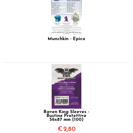
Munchkin - Epico
Raven King Sleeves -
Bustine Protettive
56x87 mm (100)
€
2,80