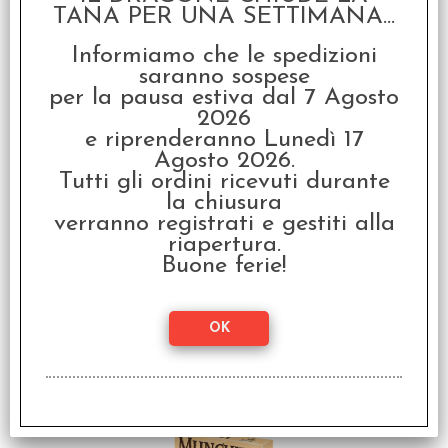
Star Munchkin -
TANA PER UNA SETTIMANA...
Impunità Diplomatica
Informiamo che le spedizioni
€
16,99
saranno sospese
per la pausa estiva dal 7 Agosto
2026
SCONTO 20%
e riprenderanno Lunedì 17
Agosto 2026.
Tutti gli ordini ricevuti durante
la chiusura
verranno registrati e gestiti alla
riapertura.
Buone ferie!
Munchkin Warhammer
40.000 - Italiano
€ 21,99
€
17,59
SCONTO 20%