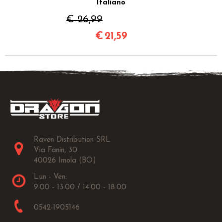
Italiano
€ 26,99
€
21,59
Raven Distribution SRL
Via Fanin, 30
40026 Imola (BO)
Lun - Ven:
9.00 - 13.00 / 14.00 - 18.00
0542-1905146