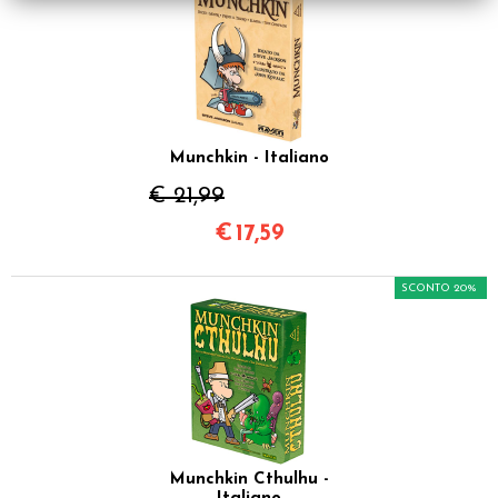
Munchkin - Italiano
€ 21,99
€
17,59
SCONTO 20%
Munchkin Cthulhu -