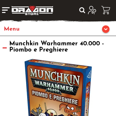
Home
Munchkin Warhammer 40.000 -
Piombo e Preghiere
Giochi di Ruolo
Librigame
Editoria
Giochi di Carte Collezionabili
Miniature