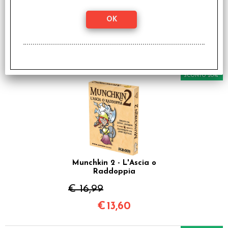
Munchkin OZ - Italiano
€ 21,99
€
17,59
SCONTO 20%
Munchkin 2 - L'Ascia o
Raddoppia
€ 16,99
€
13,60