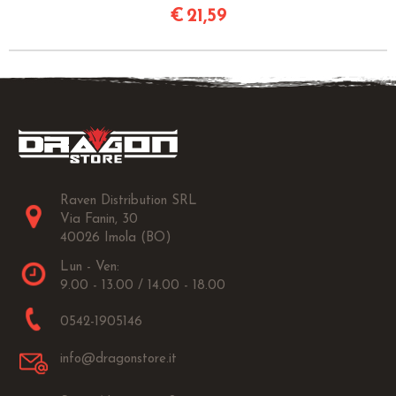
€
21,59
Raven Distribution SRL
Via Fanin, 30
40026 Imola (BO)
Lun - Ven:
9.00 - 13.00 / 14.00 - 18.00
0542-1905146
info@dragonstore.it