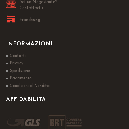
Sei un Negoziante?
Contattaci >
Franchising
INFORMAZIONI
Contatti
Privacy
Spedizione
Pagamento
Condizioni di Vendita
AFFIDABILITÀ