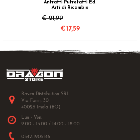
Anfratti Putrefatti Ed.
Arti di Ricambio
€ 21,99
€
17,59
Raven Distribution SRL
Via Fanin, 30
40026 Imola (BO)
Lun - Ven:
9.00 - 13.00 / 14.00 - 18.00
0542-1905146