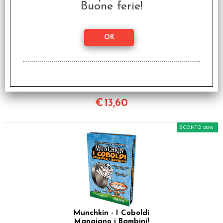
Buone ferie!
Munchkin 2 - L'Ascia o
Raddoppia
€ 16,99
€
13,60
SCONTO 20%
Munchkin - I Coboldi
Mangiano i Bambini!