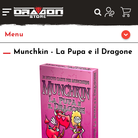
Home
Munchkin - La Pupa e il Dragone
Giochi di Ruolo
Librigame
Fumetti & Romanzi
Giochi di Carte Collezionabili
Miniature