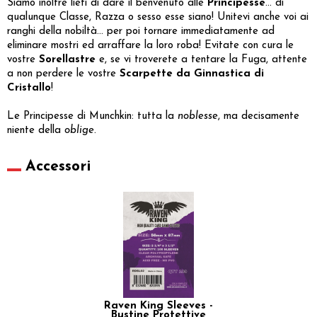
Siamo inoltre lieti di dare il benvenuto alle
Principesse
... di
qualunque Classe, Razza o sesso esse siano! Unitevi anche voi ai
ranghi della nobiltà... per poi tornare immediatamente ad
eliminare mostri ed arraffare la loro roba! Evitate con cura le
vostre
Sorellastre
e, se vi troverete a tentare la Fuga, attente
a non perdere le vostre
Scarpette da Ginnastica di
Cristallo
!
Le Principesse di Munchkin: tutta la
noblesse
, ma decisamente
niente della
oblige
.
Accessori
Raven King Sleeves -
Bustine Protettive