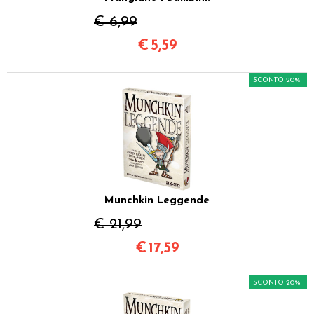
€ 6,99
€
5,59
SCONTO 20%
Munchkin Leggende
€ 21,99
€
17,59
SCONTO 20%