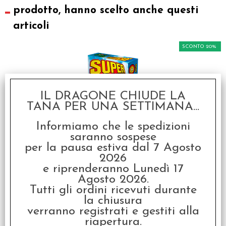
prodotto, hanno scelto anche questi
articoli
SCONTO 20%
IL DRAGONE CHIUDE LA
TANA PER UNA SETTIMANA...
Informiamo che le spedizioni
Super Munchkin -
saranno sospese
Italiano
per la pausa estiva dal 7 Agosto
2026
€ 26,99
e riprenderanno Lunedì 17
€
21,59
Agosto 2026.
Tutti gli ordini ricevuti durante
la chiusura
SCONTO 20%
verranno registrati e gestiti alla
riapertura.