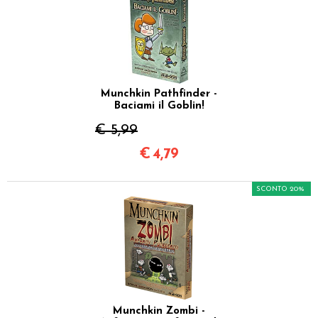
Munchkin Pathfinder -
Baciami il Goblin!
€ 5,99
€
4,79
SCONTO 20%
Munchkin Zombi -