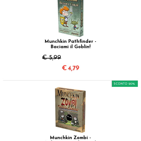
Munchkin Pathfinder -
Baciami il Goblin!
€ 5,99
€
4,79
SCONTO 20%
Munchkin Zombi -