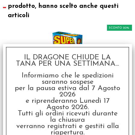
prodotto, hanno scelto anche questi
articoli
SCONTO 20%
IL DRAGONE CHIUDE LA
TANA PER UNA SETTIMANA...
Informiamo che le spedizioni
Super Munchkin -
saranno sospese
Italiano
per la pausa estiva dal 7 Agosto
2026
€ 26,99
e riprenderanno Lunedì 17
€
21,59
Agosto 2026.
Tutti gli ordini ricevuti durante
la chiusura
SCONTO 20%
verranno registrati e gestiti alla
riapertura.