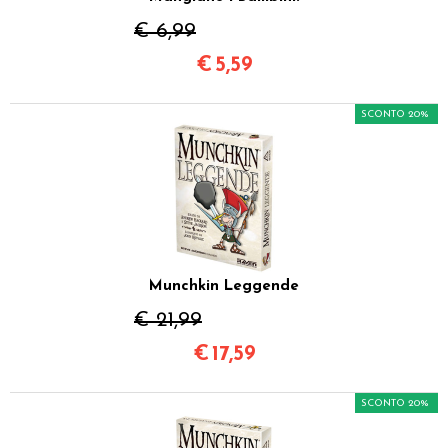
€ 6,99
€
5,59
SCONTO 20%
Munchkin Leggende
€ 21,99
€
17,59
SCONTO 20%