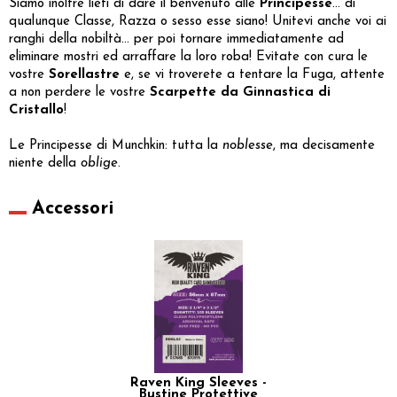
Siamo inoltre lieti di dare il benvenuto alle
Principesse
... di
qualunque Classe, Razza o sesso esse siano! Unitevi anche voi ai
ranghi della nobiltà... per poi tornare immediatamente ad
eliminare mostri ed arraffare la loro roba! Evitate con cura le
vostre
Sorellastre
e, se vi troverete a tentare la Fuga, attente
a non perdere le vostre
Scarpette da Ginnastica di
Cristallo
!
Le Principesse di Munchkin: tutta la
noblesse
, ma decisamente
niente della
oblige
.
Accessori
Raven King Sleeves -
Bustine Protettive