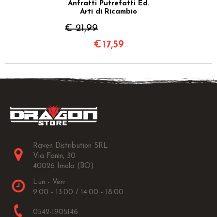
Anfratti Putrefatti Ed.
Arti di Ricambio
€ 21,99
€
17,59
Raven Distribution SRL
Via Fanin, 30
40026 Imola (BO)
Lun - Ven:
9.00 - 13.00 / 14.00 - 18.00
0542-1905146