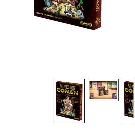
Dadi
Accessori
Giocattoli e Gadget
Offerte del Dragone