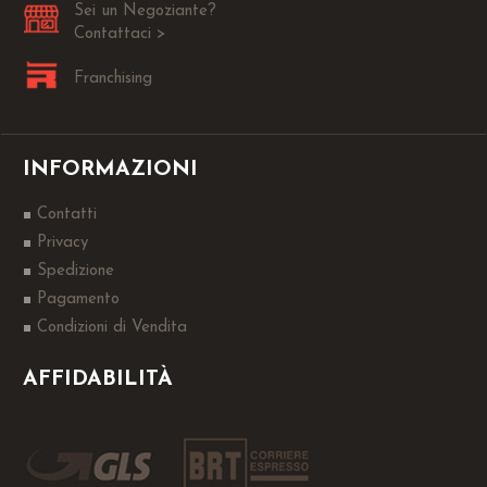
Sei un Negoziante?
Contattaci >
Franchising
INFORMAZIONI
Contatti
Privacy
Spedizione
Pagamento
Condizioni di Vendita
AFFIDABILITÀ