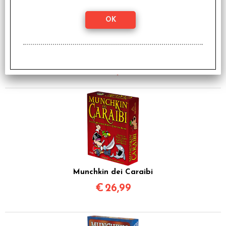
Munchkin Cthulhu -
Italiano
€
26,99
Munchkin dei Caraibi
€
26,99