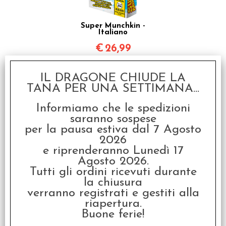
Super Munchkin -
Italiano
€
26,99
IL DRAGONE CHIUDE LA
TANA PER UNA SETTIMANA...
Informiamo che le spedizioni
saranno sospese
per la pausa estiva dal 7 Agosto
2026
e riprenderanno Lunedì 17
Munchkin Zombi -
Italiano
Agosto 2026.
Tutti gli ordini ricevuti durante
€
26,99
la chiusura
verranno registrati e gestiti alla
riapertura.
Buone ferie!