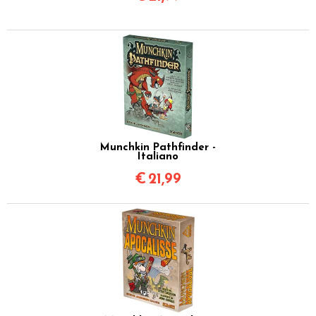
Munchkin Pathfinder -
Italiano
€
21,99