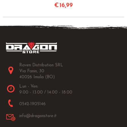
€
16,99
Raven Distribution SRL
Via Fanin, 30
40026 Imola (BO)
Lun - Ven:
9.00 - 13.00 / 14.00 - 18.00
0542-1905146
info@dragonstore.it