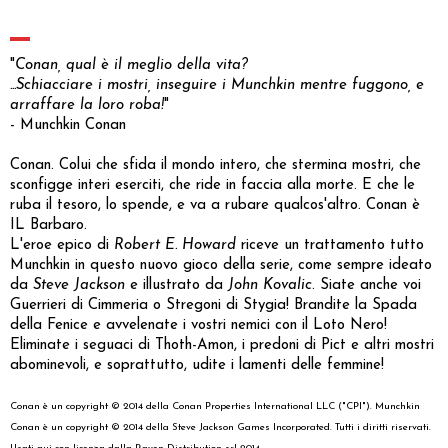
"
Conan, qual è il meglio della vita?
...Schiacciare i mostri, inseguire i Munchkin mentre fuggono, e
arraffare la loro roba!
"
- Munchkin Conan
Conan. Colui che sfida il mondo intero, che stermina mostri, che
sconfigge interi eserciti, che ride in faccia alla morte. E che le
ruba il tesoro, lo spende, e va a rubare qualcos'altro. Conan è
IL Barbaro.
L'eroe epico di
Robert E. Howard
riceve un trattamento tutto
Munchkin in questo nuovo gioco della serie, come sempre ideato
da
Steve Jackson
e illustrato da
John Kovalic
. Siate anche voi
Guerrieri di Cimmeria o Stregoni di Stygia! Brandite la Spada
della Fenice e avvelenate i vostri nemici con il Loto Nero!
Eliminate i seguaci di Thoth-Amon, i predoni di Pict e altri mostri
abominevoli, e soprattutto, udite i lamenti delle femmine!
Conan è un copyright © 2014 della Conan Properties International LLC ("CPI"). Munchkin
Conan è un copyright © 2014 della Steve Jackson Games Incorporated. Tutti i diritti riservati.