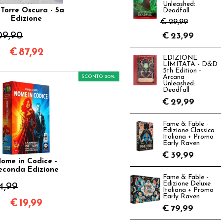
Unleashed:
Torre Oscura - 5a
Deadfall
Edizione
€ 29,99
09,90
€
23,99
€
87,92
EDIZIONE
LIMITATA - D&D
5th Edition -
SCONTO 20%
Arcana
Unleashed:
Deadfall
€
29,99
Fame & Fable -
Edizione Classica
Italiana + Promo
Early Raven
€
39,99
ome in Codice -
econda Edizione
Fame & Fable -
Edizione Deluxe
4,99
Italiana + Promo
Early Raven
€
19,99
€
79,99