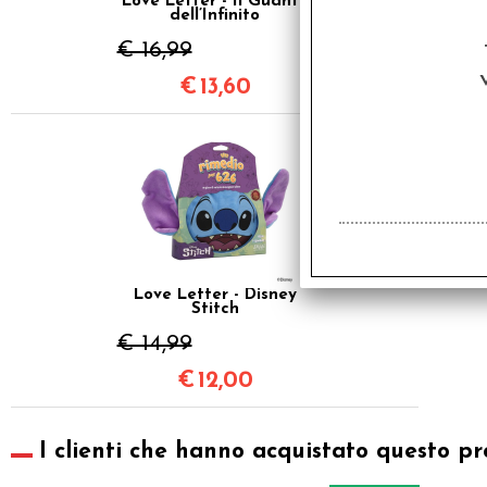
Love Letter - Il Guanto
dell’Infinito
€ 16,99
€
13,60
SCONTO 20%
Love Letter - Disney
Stitch
€ 14,99
€
12,00
I clienti che hanno acquistato questo pr