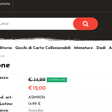
atuita
Sono già r
Per completare l'ordi
itoria
Giochi di Carte Collezionabili
Miniature
Dadi
A
utente e la passwor
pulsante 
LIA
Nome u
one
Passw
ezzo:
€ 14,99
SCONTO 20%
€
12,00
d. art.:
ASM9074
Hai perso l
 Listino:
14.99 €
arca:
Asmodee