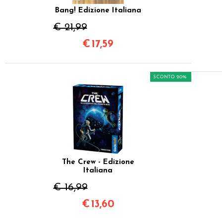
Bang! Edizione Italiana
€ 21,99
€
17,59
SCONTO 20%
The Crew - Edizione
Italiana
€ 16,99
€
13,60