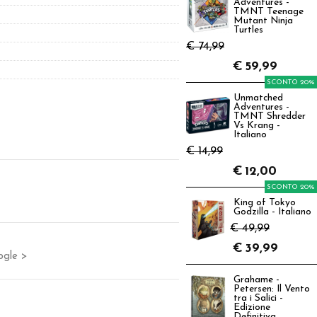
Adventures -
TMNT Teenage
Mutant Ninja
Turtles
€ 74,99
€
59,99
SCONTO 20%
Unmatched
Adventures -
TMNT Shredder
Vs Krang -
Italiano
€ 14,99
€
12,00
SCONTO 20%
King of Tokyo
Godzilla - Italiano
€ 49,99
€
39,99
ogle >
Grahame -
Petersen: Il Vento
tra i Salici -
Edizione
Definitiva