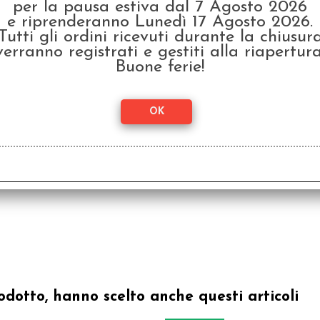
Love Letter - Star Wars:
Lov
per la pausa estiva dal 7 Agosto 2026
Il Palazzo di Jabba
Ho
e riprenderanno Lunedì 17 Agosto 2026.
€ 16,99
€ 1
Tutti gli ordini ricevuti durante la chiusur
verranno registrati e gestiti alla riapertura
€
13,60
Buone ferie!
odotto, hanno scelto anche questi articoli