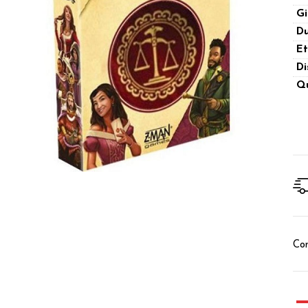
Gi
Du
Et
Di
Qu
Con