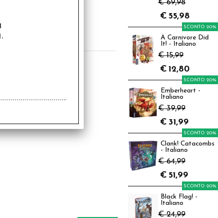
e Letter - Arkham
€ 69,98
rror - Lovecraft
Letter
€
55,98
4,99
a
SCONTO 20%
.
€
12,00
A Carnivore Did
It! - Italiano
€ 15,99
€
12,80
SCONTO 20%
Emberheart -
Italiano
€ 39,99
€
31,99
SCONTO 20%
Clank! Catacombs
- Italiano
€ 64,99
€
51,99
SCONTO 20%
Black Flag! -
Italiano
€ 24,99