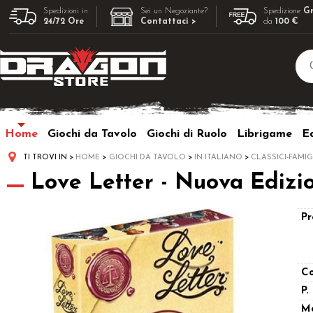
Spedizioni in
Sei un Negoziante?
Spedizione
Gr
24/72 Ore
Contattaci >
da
100 €
Home
Giochi da Tavolo
Giochi di Ruolo
Librigame
Ed
TI TROVI IN
HOME
GIOCHI DA TAVOLO
IN ITALIANO
CLASSICI-FAMIG
Love Letter - Nuova Edizi
Pr
Co
P.
M