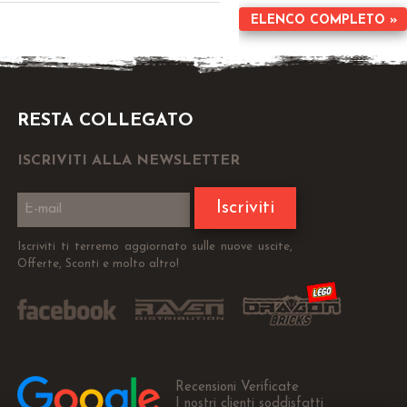
ELENCO COMPLETO »
RESTA COLLEGATO
ISCRIVITI ALLA NEWSLETTER
Iscriviti
Iscriviti ti terremo aggiornato sulle nuove uscite,
Offerte, Sconti e molto altro!
Recensioni Verificate
I nostri clienti soddisfatti