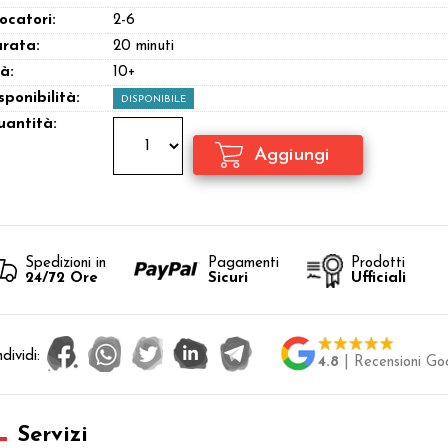
ocatori:
2-6
rata:
20 minuti
à:
10+
sponibilità:
DISPONIBILE
antità:
Spedizioni in
Pagamenti
Prodotti
24/72 Ore
Sicuri
Ufficiali
dividi:
4.8
| Recensioni Go
Servizi