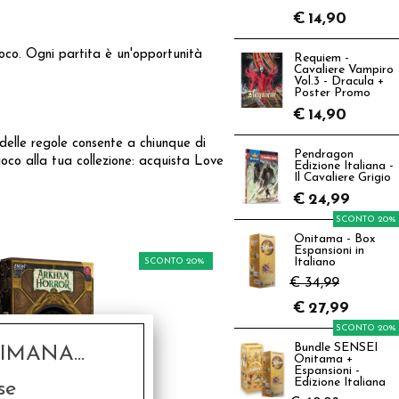
€
14,90
gioco. Ogni partita è un'opportunità
Requiem -
Cavaliere Vampiro
Vol.3 - Dracula +
Poster Promo
€
14,90
delle regole consente a chiunque di
Pendragon
oco alla tua collezione: acquista Love
Edizione Italiana -
Il Cavaliere Grigio
€
24,99
SCONTO 20%
Onitama - Box
Espansioni in
SCONTO 20%
Italiano
€ 34,99
€
27,99
SCONTO 20%
Bundle SENSEI
MANA...
Onitama +
Espansioni -
Edizione Italiana
se