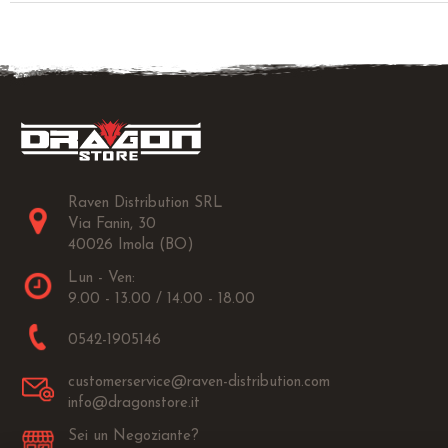
Raven Distribution SRL
Via Fanin, 30
40026 Imola (BO)
Lun - Ven:
9.00 - 13.00 / 14.00 - 18.00
0542-1905146
customerservice@raven-distribution.com
info@dragonstore.it
Sei un Negoziante?