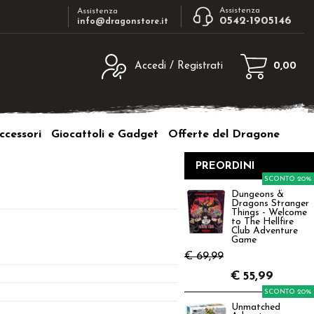
Assistenza
Assistenza
0542-1905146
info@dragonstore.it
Accedi / Registrati
0,00
egistrato
Sono un nuovo cliente
ne inserisci il nome
Se non sei ancora registrato sul nostro
ccessori
Giocattoli e Gadget
Offerte del Dragone
d e poi clicca sul
sito clicca sul pulsante "Registrati"
"Accedi"
PREORDINI
tente:
SCONTO 20%
Dungeons &
Dragons Stranger
ord:
Things - Welcome
to The Hellfire
Club Adventure
Game
€ 69,99
€
55,99
a password?
SCONTO 20%
Unmatched