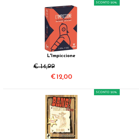
SCONTO 20%
L'Impiccione
€ 14,99
€
12,00
SCONTO 20%