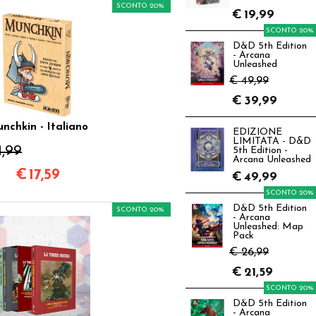
SCONTO 20%
€
19,99
SCONTO 20%
D&D 5th Edition
- Arcana
Unleashed
€ 49,99
€
39,99
nchkin - Italiano
EDIZIONE
LIMITATA - D&D
1,99
5th Edition -
Arcana Unleashed
€
17,59
€
49,99
SCONTO 20%
D&D 5th Edition
SCONTO 20%
- Arcana
Unleashed: Map
Pack
€ 26,99
€
21,59
SCONTO 20%
D&D 5th Edition
- Arcana