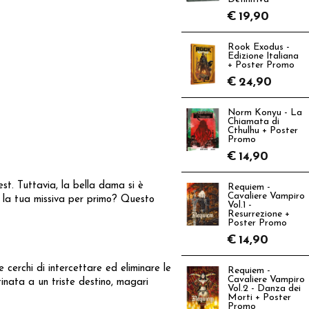
€
19,90
Rook Exodus -
Edizione Italiana
+ Poster Promo
€
24,90
Norm Konyu - La
Chiamata di
Cthulhu + Poster
Promo
€
14,90
est. Tuttavia, la bella dama si è
Requiem -
Cavaliere Vampiro
re la tua missiva per primo? Questo
Vol.1 -
Resurrezione +
Poster Promo
€
14,90
 cerchi di intercettare ed eliminare le
Requiem -
Cavaliere Vampiro
tinata a un triste destino, magari
Vol.2 - Danza dei
Morti + Poster
Promo