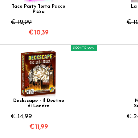
Taco Party Torta Pacco
La 
Pizza
€ 12,99
€ 1
€
10,39
SCONTO 20%
Deckscape - Il Destino
N
di Londra
S
€ 14,99
€ 2
€
11,99