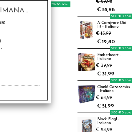
€ 69,98
SCONTO 20%
MANA...
€
55,98
SCONTO 20%
se
A Carnivore Did
It! - Italiano
€ 15,99
a
€
12,80
.
SCONTO 20%
EGO® ReCreate
ivity Cards - Party
Emberheart -
Italiano
,99
€ 39,99
€
7,99
€
31,99
SCONTO 20%
Clank! Catacombs
- Italiano
€ 64,99
€
51,99
SCONTO 20%
Black Flag! -
Italiano
€ 24,99