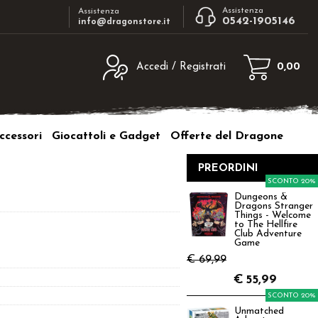
Assistenza
Assistenza
0542-1905146
info@dragonstore.it
Accedi / Registrati
0,00
egistrato
Sono un nuovo cliente
ne inserisci il nome
Se non sei ancora registrato sul nostro
ccessori
Giocattoli e Gadget
Offerte del Dragone
d e poi clicca sul
sito clicca sul pulsante "Registrati"
"Accedi"
PREORDINI
tente:
SCONTO 20%
Dungeons &
Dragons Stranger
ord:
Things - Welcome
to The Hellfire
Club Adventure
Game
€ 69,99
€
55,99
a password?
SCONTO 20%
Unmatched