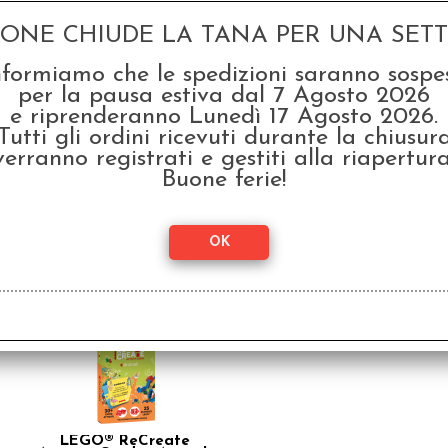
SCONTO 37.5%
GONE CHIUDE LA TANA PER UNA SETTI
nformiamo che le spedizioni saranno sospe
per la pausa estiva dal 7 Agosto 2026
e riprenderanno Lunedì 17 Agosto 2026.
Tutti gli ordini ricevuti durante la chiusur
verranno registrati e gestiti alla riapertura
LEGO® ReCreate
L
Buone ferie!
Activity Cards - Bundle
Act
Completo (4)
€ 39,96
€ 9
€
24,99
SCONTO 20%
LEGO® ReCreate