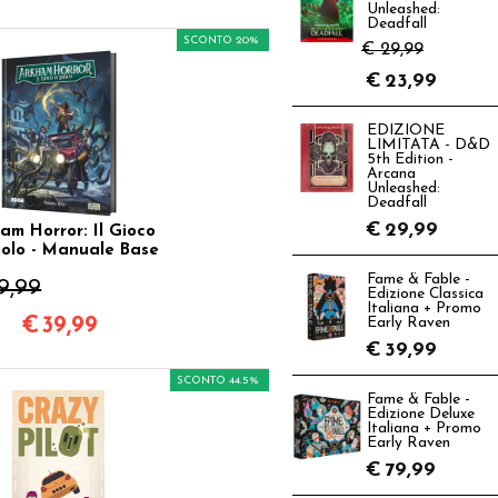
Unleashed:
Deadfall
SCONTO 20%
€ 29,99
€
23,99
EDIZIONE
LIMITATA - D&D
5th Edition -
Arcana
Unleashed:
Deadfall
€
29,99
am Horror: Il Gioco
uolo - Manuale Base
Fame & Fable -
9,99
Edizione Classica
Italiana + Promo
€
39,99
Early Raven
€
39,99
SCONTO 44.5%
Fame & Fable -
Edizione Deluxe
Italiana + Promo
Early Raven
€
79,99