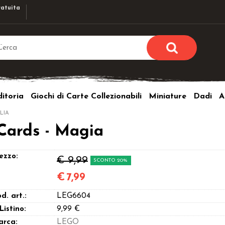
atuita
Sono già r
Per completare l'ordi
itoria
Giochi di Carte Collezionabili
Miniature
Dadi
A
utente e la passwor
pulsante 
LIA
Nome u
Cards - Magia
Passw
ezzo:
€ 9,99
SCONTO 20%
€
7,99
d. art.:
LEG6604
Hai perso l
 Listino:
9,99 €
arca:
LEGO