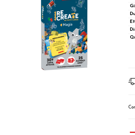
Gi
Du
Et
Di
Qu
Con