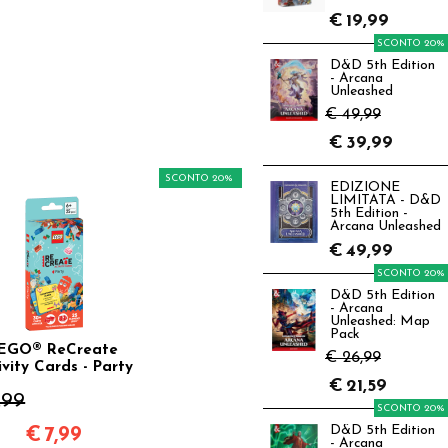
€
19,99
SCONTO 20%
D&D 5th Edition
- Arcana
Unleashed
€ 49,99
€
39,99
SCONTO 20%
EDIZIONE
LIMITATA - D&D
5th Edition -
Arcana Unleashed
€
49,99
SCONTO 20%
D&D 5th Edition
- Arcana
Unleashed: Map
Pack
EGO® ReCreate
€ 26,99
ivity Cards - Party
€
21,59
,99
SCONTO 20%
D&D 5th Edition
€
7,99
- Arcana