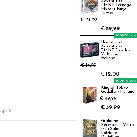
Adventures -
TMNT Teenage
Mutant Ninja
Turtles
€ 74,99
€
59,99
SCONTO 20%
Unmatched
Adventures -
TMNT Shredder
Vs Krang -
Italiano
€ 14,99
€
12,00
SCONTO 20%
King of Tokyo
Godzilla - Italiano
€ 49,99
€
39,99
ogle >
Grahame -
Petersen: Il Vento
tra i Salici -
Edizione
Definitiva