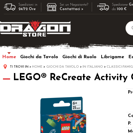
Spedizioni in
Sei un Negoziante?
Spedizione
Gr
24/72 Ore
Contattaci >
da
100 €
Home
Giochi da Tavolo
Giochi di Ruolo
Librigame
Ed
TI TROVI IN
HOME
GIOCHI DA TAVOLO
IN ITALIANO
CLASSICI-FAMIG
LEGO® ReCreate Activity 
Pr
Co
P.
M