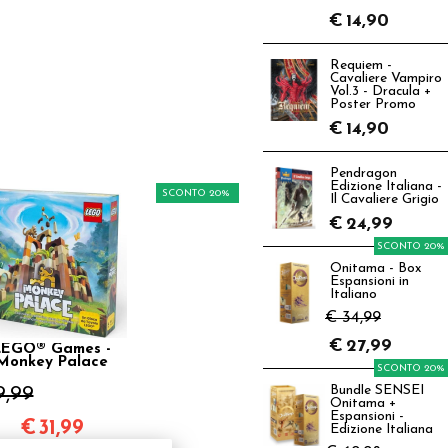
€
14,90
Requiem -
Cavaliere Vampiro
Vol.3 - Dracula +
Poster Promo
€
14,90
Pendragon
Edizione Italiana -
SCONTO 20%
Il Cavaliere Grigio
€
24,99
SCONTO 20%
Onitama - Box
Espansioni in
Italiano
€ 34,99
€
27,99
LEGO® Games -
Monkey Palace
SCONTO 20%
9,99
Bundle SENSEI
Onitama +
Espansioni -
€
31,99
Edizione Italiana