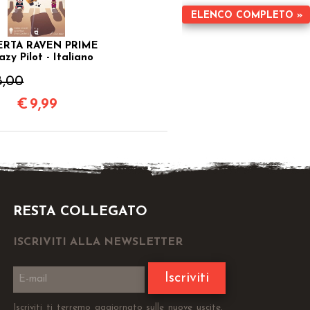
ELENCO COMPLETO »
ERTA RAVEN PRIME
azy Pilot - Italiano
8,00
€
9,99
RESTA COLLEGATO
ISCRIVITI ALLA NEWSLETTER
Iscriviti
Iscriviti ti terremo aggiornato sulle nuove uscite,