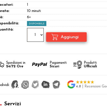
ocatori:
1
rata:
10 minuti
à:
6+
sponibilità:
DISPONIBILE
antità:
Spedizioni in
Pagamenti
Prodotti
24/72 Ore
Sicuri
Ufficiali
dividi:
4.8
| Recensioni Go
Servizi