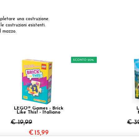
pletare una costruzione.
 costruzioni esistenti.
l mazzo.
SCONTO 20%
LEGO® Games - Brick
Like This! - Italiano
€ 19,99
€ 3
€
15,99