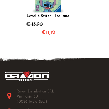
Level 8 Stitch - Italiano
€ 13,90
€
11,12
Raven Distribution SRL
Via Fanin, 30
40026 Imola (BO)