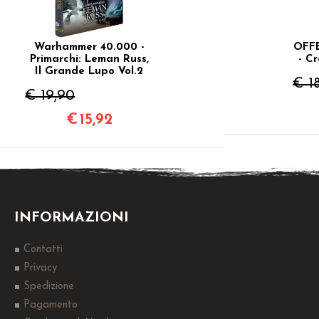
Warhammer 40.000 -
OFF
Primarchi: Leman Russ,
- Cr
Il Grande Lupo Vol.2
€ 1
€ 19,90
€
15,92
INFORMAZIONI
Contatti
Privacy
Spedizione
Pagamento