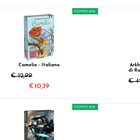
SCONTO 20%
Camelio - Italiano
Arkh
di R
€ 12,99
€ 4
€
10,39
SCONTO 20%