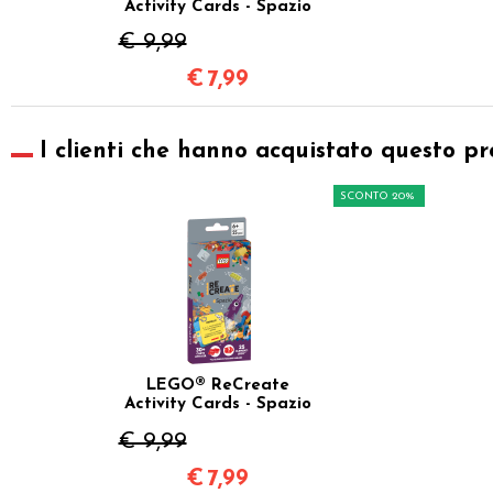
Activity Cards - Spazio
€ 9,99
€
7,99
I clienti che hanno acquistato questo pr
SCONTO 20%
LEGO® ReCreate
Activity Cards - Spazio
€ 9,99
€
7,99