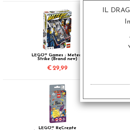
IL DRA
I
LEGO® Games - Meteor
Strike (Brand new)
€
29,99
SCONTO 20%
LEGO® ReCreate