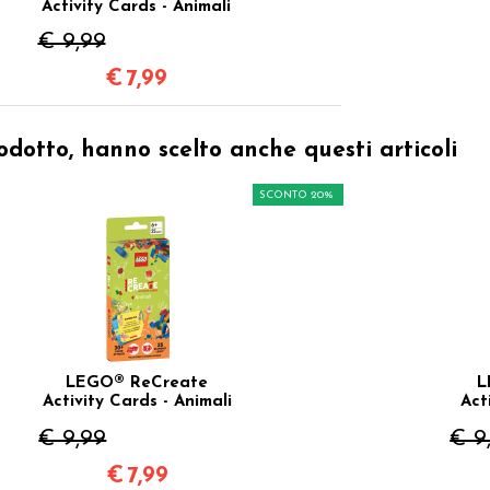
Activity Cards - Animali
€ 9,99
€
7,99
odotto, hanno scelto anche questi articoli
SCONTO 20%
LEGO® ReCreate
L
Activity Cards - Animali
Act
€ 9,99
€ 9
€
7,99