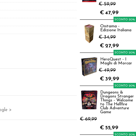
€ 59,99
€
47,99
SCONTO 20%
Onitama -
Edizione Italiana
€ 34,99
€
27,99
SCONTO 20%
HeroQuest - I
Maghi di Morcar
€ 49,99
€
39,99
SCONTO 20%
Dungeons &
Dragons Stranger
Things - Welcome
to The Hellfire
Club Adventure
ogle >
Game
€ 69,99
€
55,99
SCONTO 20%