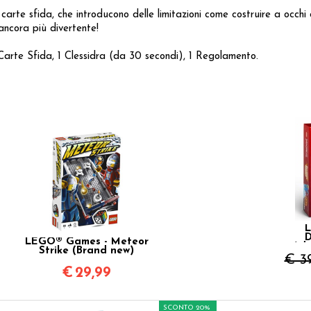
carte sfida, che introducono delle limitazioni come costruire a occh
 ancora più divertente!
Carte Sfida, 1 Clessidra (da 30 secondi), 1 Regolamento.
L
D
LEGO® Games - Meteor
Adv
Strike (Brand new)
€ 3
€
29,99
SCONTO 20%