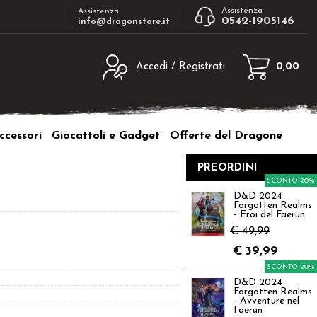
Assistenza
Assistenza
0542-1905146
info@dragonstore.it
Accedi / Registrati
0,00
egistrato
Sono un nuovo cliente
ne inserisci il nome
Se non sei ancora registrato sul nostro
ccessori
Giocattoli e Gadget
Offerte del Dragone
d e poi clicca sul
sito clicca sul pulsante "Registrati"
"Accedi"
PREORDINI
tente:
SCONTO 20%
D&D 2024
Forgotten Realms
ord:
- Eroi del Faerun
€ 49,99
€
39,99
SCONTO 20%
D&D 2024
a password?
Forgotten Realms
- Avventure nel
Faerun