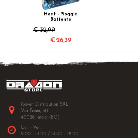
Heat - Pioggia
Battente
€ 32,99
€
26,39
Raven Distribution SRL
Via Fanin, 30
40026 Imola (BO)
Lun - Ven:
9.00 - 13.00 / 14.00 - 18.00