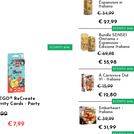
Espansioni in
Italiano
€ 34,99
€
27,99
SCONTO 20%
Bundle SENSEI
Onitama +
Espansioni -
Edizione Italiana
SCONTO 20%
€ 69,98
€
55,98
SCONTO 20%
A Carnivore Did
It! - Italiano
€ 15,99
€
12,80
EGO® ReCreate
SCONTO 20%
ivity Cards - Party
Emberheart -
Italiano
,99
€ 39,99
€
7,99
€
31,99