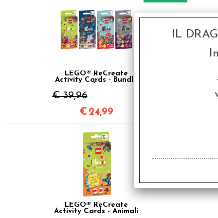
IL DRA
I
LEGO® ReCreate
Activity Cards - Bundle
Completo (4)
€ 39,96
€
24,99
SCONTO 20%
LEGO® ReCreate
Activity Cards - Animali