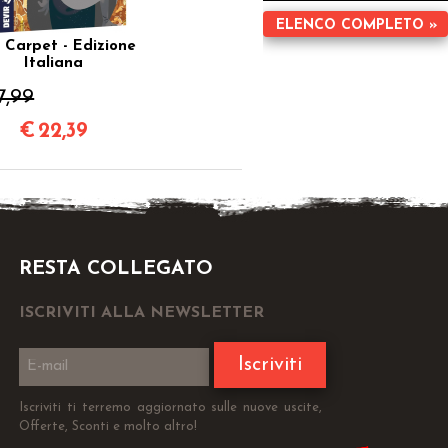
ELENCO COMPLETO »
 Carpet - Edizione
Italiana
7,99
€
22,39
RESTA COLLEGATO
ISCRIVITI ALLA NEWSLETTER
Iscriviti
Iscriviti ti terremo aggiornato sulle nuove uscite,
Offerte, Sconti e molto altro!