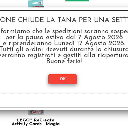
GONE CHIUDE LA TANA PER UNA SETTI
nformiamo che le spedizioni saranno sospe
per la pausa estiva dal 7 Agosto 2026
e riprenderanno Lunedì 17 Agosto 2026.
LEGO® ReCreate
L
Activity Cards - Party
Acti
Tutti gli ordini ricevuti durante la chiusur
verranno registrati e gestiti alla riapertura
€ 9,99
€ 9
Buone ferie!
€
7,99
SCONTO 20%
LEGO® ReCreate
Activity Cards - Magia