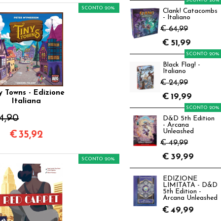
SCONTO 20%
SCONTO 20%
Clank! Catacombs
- Italiano
€ 64,99
€
51,99
SCONTO 20%
Black Flag! -
Italiano
€ 24,99
y Towns - Edizione
€
19,99
Italiana
SCONTO 20%
4,90
D&D 5th Edition
- Arcana
Unleashed
€
35,92
€ 49,99
€
39,99
SCONTO 20%
EDIZIONE
LIMITATA - D&D
5th Edition -
Arcana Unleashed
€
49,99