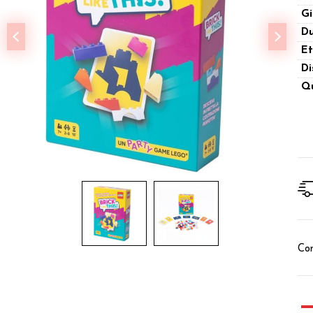
Gi
Du
Et
Di
Qu
Con