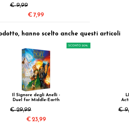
€ 9,99
€
7,99
odotto, hanno scelto anche questi articoli
SCONTO 20%
Il Signore degli Anelli -
L
Duel for Middle-Earth
Act
€ 29,99
€ 9
€
23,99