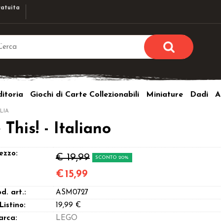
atuita
Sono già r
Per completare l'ordi
itoria
Giochi di Carte Collezionabili
Miniature
Dadi
A
utente e la passwor
pulsante 
LIA
Nome u
his! - Italiano
Passw
ezzo:
€ 19,99
SCONTO 20%
€
15,99
d. art.:
ASM0727
Hai perso l
 Listino:
19,99 €
arca:
LEGO