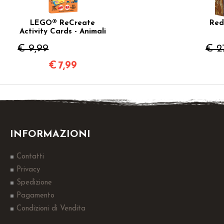
LEGO® ReCreate
Red
Activity Cards - Animali
€ 9,99
€ 2
€
7,99
INFORMAZIONI
Contatti
Privacy
Spedizione
Pagamento
Condizioni di Vendita