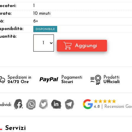
ocatori:
1
rata:
10 minuti
à:
6+
sponibilità:
DISPONIBILE
antità:
Spedizioni in
Pagamenti
Prodotti
24/72 Ore
Sicuri
Ufficiali
dividi:
4.8
| Recensioni Go
Servizi