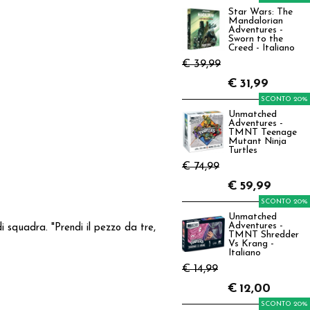
Star Wars: The
Mandalorian
Adventures -
Sworn to the
Creed - Italiano
€ 39,99
€
31,99
SCONTO 20%
Unmatched
Adventures -
TMNT Teenage
Mutant Ninja
Turtles
€ 74,99
€
59,99
SCONTO 20%
Unmatched
Adventures -
 squadra. "Prendi il pezzo da tre,
TMNT Shredder
Vs Krang -
Italiano
€ 14,99
€
12,00
SCONTO 20%