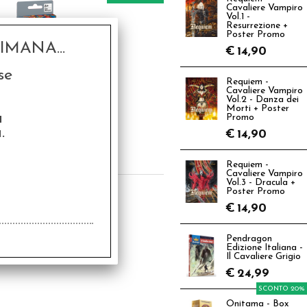
Cavaliere Vampiro
Vol.1 -
Resurrezione +
Poster Promo
MANA...
€
14,90
se
Requiem -
Cavaliere Vampiro
Vol.2 - Danza dei
EGO® ReCreate
Morti + Poster
vity Cards - Spazio
a
Promo
.
,99
€
14,90
€
7,99
Requiem -
Cavaliere Vampiro
Vol.3 - Dracula +
Poster Promo
€
14,90
Pendragon
Edizione Italiana -
Il Cavaliere Grigio
€
24,99
SCONTO 20%
Onitama - Box