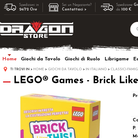
Spedizioni in
Sei un Negoziante?
Spedizione
Gr
24/72 Ore
Contattaci >
da
100 €
Home
Giochi da Tavolo
Giochi di Ruolo
Librigame
Ed
TI TROVI IN
HOME
GIOCHI DA TAVOLO
IN ITALIANO
CLASSICI-FAMIG
LEGO® Games - Brick Like T
Pr
Co
P.
M