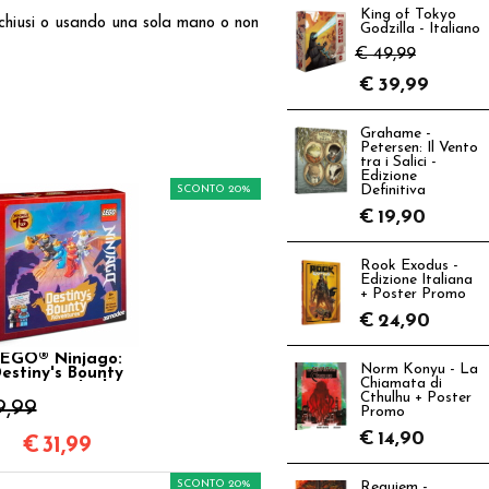
King of Tokyo
i chiusi o usando una sola mano o non
Godzilla - Italiano
€ 49,99
€
39,99
Grahame -
Petersen: Il Vento
tra i Salici -
Edizione
SCONTO 20%
Definitiva
€
19,90
Rook Exodus -
Edizione Italiana
+ Poster Promo
€
24,90
EGO® Ninjago:
Norm Konyu - La
estiny's Bounty
Chiamata di
entures - Italiano
Cthulhu + Poster
9,99
Promo
€
14,90
€
31,99
SCONTO 20%
Requiem -