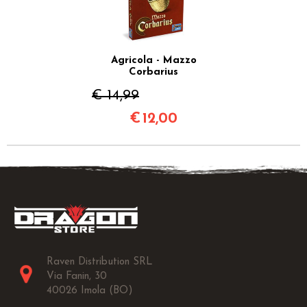
Agricola - Mazzo
Corbarius
€ 14,99
€
12,00
Raven Distribution SRL
Via Fanin, 30
40026 Imola (BO)