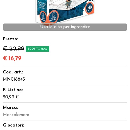
Dadi
Accessori
Usa le dita per ingrandire
Giocattoli e Gadget
Prezzo:
€ 20,99
SCONTO 20%
Offerte del Dragone
€
16,79
Cod. art.:
MNC18843
P. Listino:
20,99 €
Marca:
Mancalamaro
Giocatori: