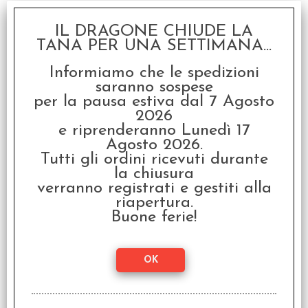
€
115,99
IL DRAGONE CHIUDE LA
TANA PER UNA SETTIMANA...
SCONTO 20%
Informiamo che le spedizioni
saranno sospese
per la pausa estiva dal 7 Agosto
2026
e riprenderanno Lunedì 17
Agosto 2026.
Tutti gli ordini ricevuti durante
Bang! La Pallottola -
la chiusura
Deluxe Edition
verranno registrati e gestiti alla
€ 39,99
riapertura.
Buone ferie!
€
31,99
SCONTO 20%