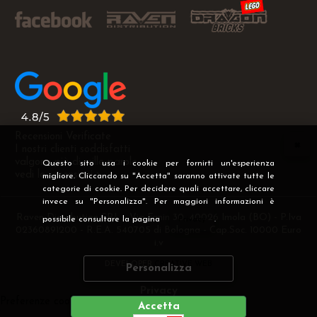
Recensioni Verificate
I nostri clienti soddisfatti
valgono più di mille parole
Questo sito usa i cookie per fornirti un'esperienza
vedi le recensioni >
migliore. Cliccando su "Accetta" saranno attivate tutte le
categorie di cookie. Per decidere quali accettare, cliccare
invece su "Personalizza". Per maggiori informazioni è
Raven Distribution SRL - Via Fanin 30, 40026 Imola (BO) - P.Iva
possibile consultare la pagina
Privacy
.
02360891200 - R.E.A. 540705 di Bologna - Cap.Soc. 10000 Euro
i.v
DEVELOPER
CREATIVE WEB
Personalizza
Privacy
Preferenze cookie
Accetta