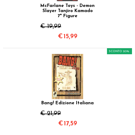
McFarlane Toys - Demon
Slayer Tanjiro Kamado
7" Figure
€ 19,99
€
15,99
SCONTO 20%
Bang! Edizione Italiana
€ 21,99
€
17,59