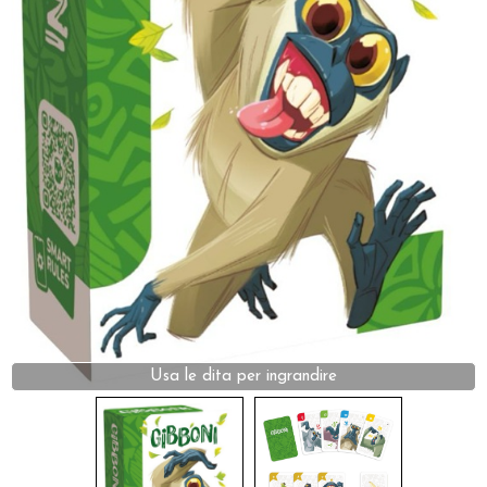
Dadi
Accessori
Giocattoli e Gadget
Offerte del Dragone
Usa le dita per ingrandire