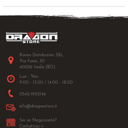
Raven Distribution SRL
Via Fanin, 30
40026 Imola (BO)
Lun - Ven:
9.00 - 13.00 / 14.00 - 18.00
0542-1905146
info@dragonstore.it
Sei un Negoziante?
Contattaci >