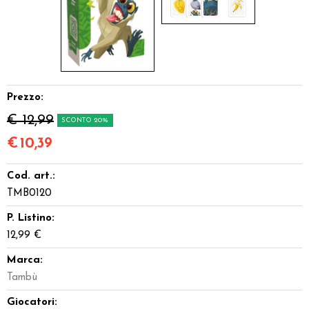
Prezzo:
€ 12,99
SCONTO 20%
€
10,39
Cod. art.:
TMB0120
P. Listino:
12,99 €
Marca:
Tambù
Giocatori: