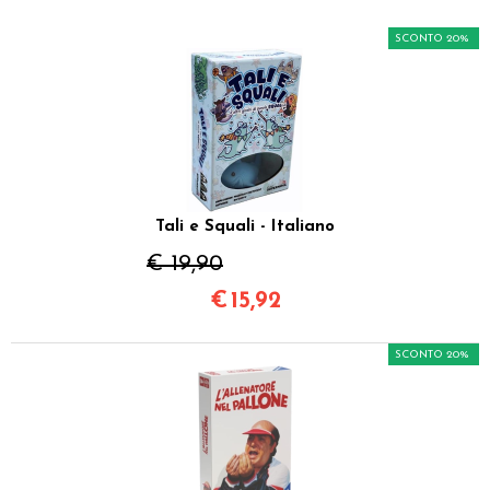
SCONTO 20%
Tali e Squali - Italiano
€ 19,90
€
15,92
SCONTO 20%