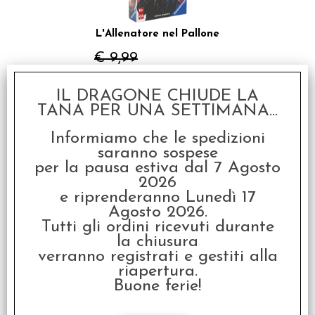
L'Allenatore nel Pallone
€ 9,99
€
7,99
IL DRAGONE CHIUDE LA
TANA PER UNA SETTIMANA...
SCONTO 20%
Informiamo che le spedizioni
saranno sospese
per la pausa estiva dal 7 Agosto
2026
e riprenderanno Lunedì 17
Agosto 2026.
Tutti gli ordini ricevuti durante
Fantozzi - Batti Lei
la chiusura
verranno registrati e gestiti alla
€ 9,99
riapertura.
€
7,99
Buone ferie!