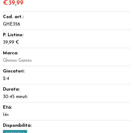
€
39,99
Cod. art.:
GHE356
P. Listino:
39,99 €
Marca:
Ghenos Games
Giocatori:
2-4
Durata:
30-45 minuti
Età:
14+
Disponibilità: