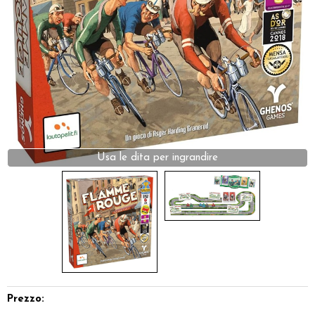
Dadi
Accessori
Giocattoli e Gadget
Offerte del Dragone
Usa le dita per ingrandire
Prezzo: