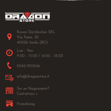
Raven Distribution SRL
Via Fanin, 30
40026 Imola (BO)
Lun - Ven:
9.00 - 13.00 / 14.00 - 18.00
0542-1905146
info@dragonstore.it
Sei un Negoziante?
Contattaci >
Franchising