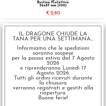
Bustine Protettive
56x87 mm (100)
€
2,80
Art. collegati
IL DRAGONE CHIUDE LA
TANA PER UNA SETTIMANA...
SCONTO 80%
Informiamo che le spedizioni
saranno sospese
per la pausa estiva dal 7 Agosto
2026
e riprenderanno Lunedì 17
Agosto 2026.
OFFERTA RAVEN PRIME
Tutti gli ordini ricevuti durante
- Corridori in Fuga
la chiusura
€ 24,95
verranno registrati e gestiti alla
riapertura.
€
5,00
Buone ferie!