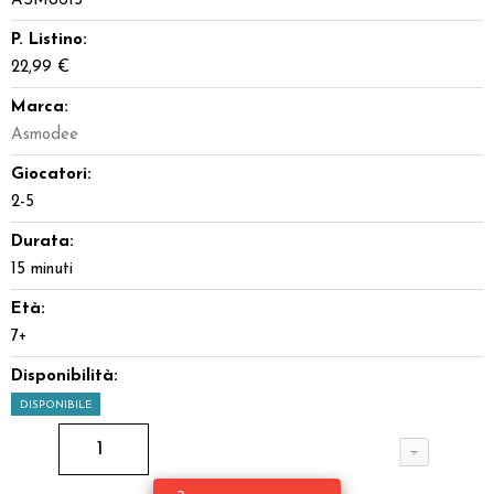
ASM8615
P. Listino:
22,99 €
Marca:
Asmodee
Giocatori:
2-5
Durata:
15 minuti
Età:
7+
Disponibilità:
DISPONIBILE