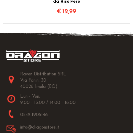
da Risolvere
€
12,99
Raven Distribution SRL
Via Fanin, 30
40026 Imola (BO)
Lun - Ven:
9.00 - 13.00 / 14.00 - 18.00
0542-1905146
info@dragonstore.it