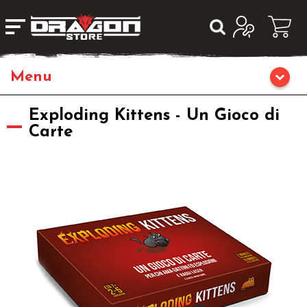
Giochi da Tavolo
Exploding Kittens - Un Gioco di
Carte
Giochi di Ruolo
Librigame
Editoria
Giochi di Carte Collezionabili
Miniature