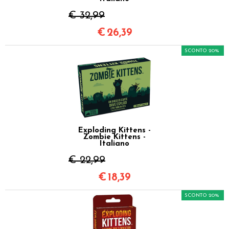
€ 32,99
€
26,39
SCONTO 20%
Exploding Kittens -
Zombie Kittens -
Italiano
€ 22,99
€
18,39
SCONTO 20%