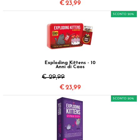
€
23,99
SCONTO 20%
Exploding Kittens - 10
Anni di Caos
€ 29,99
€
23,99
SCONTO 20%