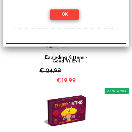
€
18,39
SCONTO 20%
Exploding Kittens -
Good Vs Evil
€ 24,99
€
19,99
SCONTO 20%