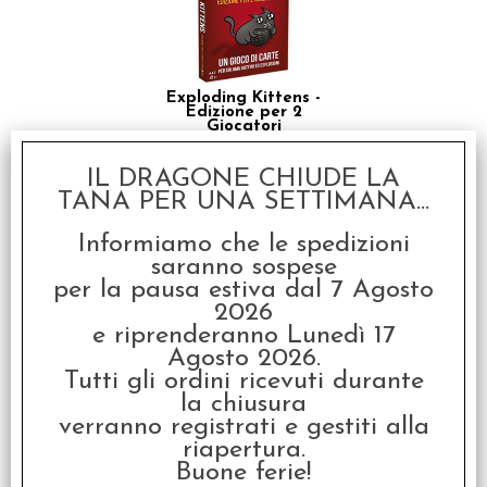
Exploding Kittens -
Edizione per 2
Giocatori
€ 11,99
IL DRAGONE CHIUDE LA
€
9,59
TANA PER UNA SETTIMANA...
SCONTO 20%
Informiamo che le spedizioni
saranno sospese
per la pausa estiva dal 7 Agosto
2026
e riprenderanno Lunedì 17
Agosto 2026.
Tutti gli ordini ricevuti durante
la chiusura
Exploding Pigeon -
Italiano
verranno registrati e gestiti alla
riapertura.
€ 22,99
Buone ferie!