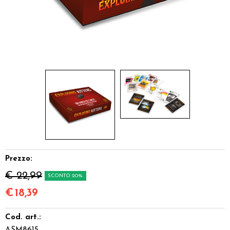
Dadi
Accessori
Giocattoli e Gadget
Offerte del Dragone
Prezzo:
€ 22,99
SCONTO 20%
€
18,39
Cod. art.: