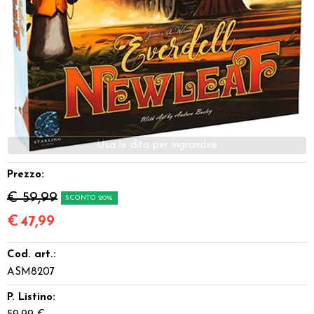
Dadi
Accessori
Giocattoli e Gadget
Offerte del Dragone
Prezzo:
€ 59,99
SCONTO 20%
€
47,99
Cod. art.:
ASM8207
P. Listino: