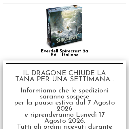
Everdell Spirecrest 2a
Ed. - Italiano
€
59,99
IL DRAGONE CHIUDE LA
SCONTO 20%
TANA PER UNA SETTIMANA...
Informiamo che le spedizioni
saranno sospese
per la pausa estiva dal 7 Agosto
2026
e riprenderanno Lunedì 17
Agosto 2026.
Everdell Mistwood -
Tutti gli ordini ricevuti durante
Italiano