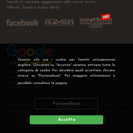
Iscriviti ti terremo aggiornato sulle nuove uscite,
Offerte, Sconti e molto altro!
Questo sito usa i cookie per fornirti un'esperienza
migliore. Cliccando su "Accetta" saranno attivate tutte le
categorie di cookie. Per decidere quali accettare, cliccare
Recensioni Verificate
invece su "Personalizza". Per maggiori informazioni è
I nostri clienti soddisfatti
valgono più di mille parole
possibile consultare la pagina
Privacy
.
vedi le recensioni >
Personalizza
Raven Distribution SRL - Via Fanin 30, 40026 Imola (BO) - P.Iva
02360891200 - R.E.A. 540705 di Bologna - Cap.Soc. 10000 Euro
i.v
Accetta
DEVELOPER
CREATIVE WEB