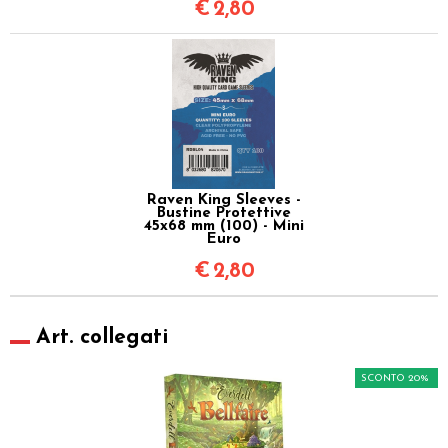
€
2,80
Raven King Sleeves -
Bustine Protettive
45x68 mm (100) - Mini
Euro
€
2,80
Art. collegati
SCONTO 20%