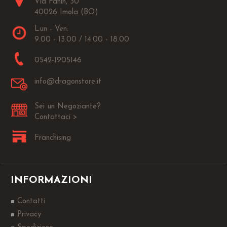
Via Fanin, 30
40026 Imola (BO)
Lun - Ven:
9.00 - 13.00 / 14.00 - 18.00
0542-1905146
info@dragonstore.it
Sei un Negoziante?
Contattaci >
Franchising
INFORMAZIONI
Contatti
Privacy