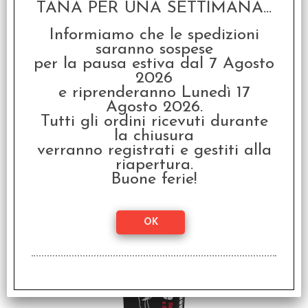
€
12,99
TANA PER UNA SETTIMANA...
Informiamo che le spedizioni
SCONTO 20%
saranno sospese
per la pausa estiva dal 7 Agosto
2026
e riprenderanno Lunedì 17
Agosto 2026.
Tutti gli ordini ricevuti durante
la chiusura
verranno registrati e gestiti alla
Kill Kim - E' Tutto un
riapertura.
Complotto
Buone ferie!
€ 24,99
€
19,99