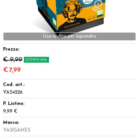
Dadi
Accessori
Usa le dita per ingrandire
Giocattoli e Gadget
Prezzo:
Offerte del Dragone
€ 9,99
SCONTO 20%
€
7,99
Cod. art.:
YAS4226
P. Listino:
9,99 €
Marca:
YAS!GAMES