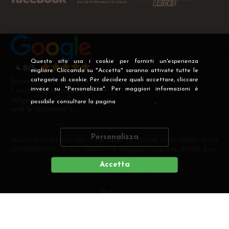
Questo sito usa i cookie per fornirti un'esperienza
migliore. Cliccando su "Accetta" saranno attivate tutte le
categorie di cookie. Per decidere quali accettare, cliccare
Recensioni Verificate
invece su "Personalizza". Per maggiori informazioni è
I nostri clienti soddisfatti
valgono più di mille parole
possibile consultare la pagina
Privacy
.
vedi le recensioni >
Personalizza
Raven Distribution SRL - Via Fanin 30, 40026 Imola (BO) - P.Iva
02360891200 - R.E.A. 540705 di Bologna - Cap.Soc. 10000 Euro
i.v
Accetta
DEVELOPER
CREATIVE WEB
Privacy
Preferenze cookie