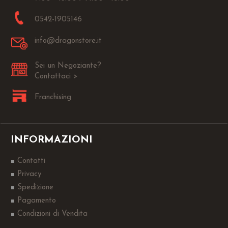
0542-1905146
info@dragonstore.it
Sei un Negoziante?
Contattaci >
Franchising
INFORMAZIONI
Contatti
Privacy
Spedizione
Pagamento
Condizioni di Vendita