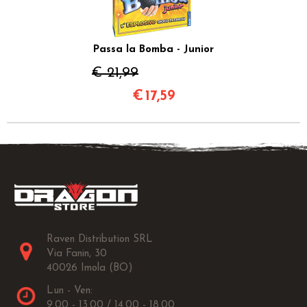
Passa la Bomba - Junior
€ 21,99
€
17,59
Raven Distribution SRL
Via Fanin, 30
40026 Imola (BO)
Lun - Ven:
9.00 - 13.00 / 14.00 - 18.00