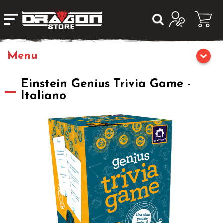
Home
Einstein Genius Trivia Game -
Italiano
Giochi di Ruolo
Librigame
Editoria
Giochi di Carte Collezionabili
Miniature